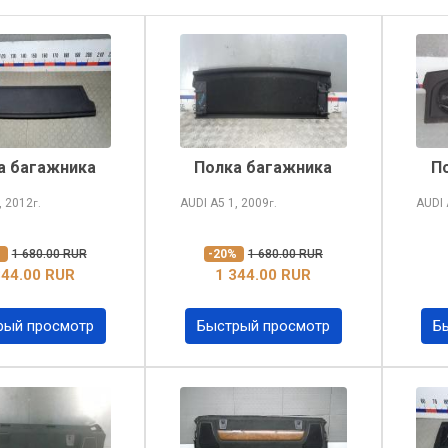
а багажника
Полка багажника
П
, 2012
AUDI A5
1, 2009
AUDI
г.
г.
%
1 680.00 RUR
-20%
1 680.00 RUR
344.00 RUR
1 344.00 RUR
рый просмотр
Быстрый просмотр
Б