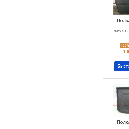
Полк
BMW 5
F1
-50
1 
Быст
Полк