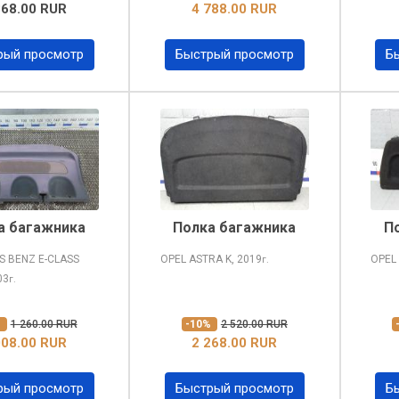
368.00 RUR
4 788.00 RUR
рый просмотр
Быстрый просмотр
Б
а багажника
Полка багажника
П
 BENZ E-CLASS
OPEL ASTRA
K, 2019
OPEL
г.
03
г.
%
1 260.00 RUR
-10%
2 520.00 RUR
008.00 RUR
2 268.00 RUR
рый просмотр
Быстрый просмотр
Б