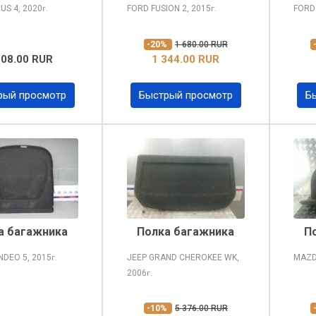
CUS
4, 2020
FORD FUSION
2, 2015
FOR
г.
г.
-20%
1 680.00 RUR
208.00 RUR
1 344.00 RUR
рый просмотр
Быстрый просмотр
Б
а багажника
Полка багажника
П
NDEO
5, 2015
JEEP GRAND CHEROKEE
WK,
MAZD
г.
2006
г.
-10%
5 376.00 RUR