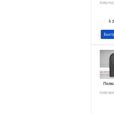
FORD FO
5 
Быст
Полк
FORD MO