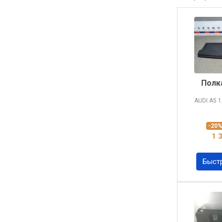
Полк
AUDI A5
1
-20
1 
Быст