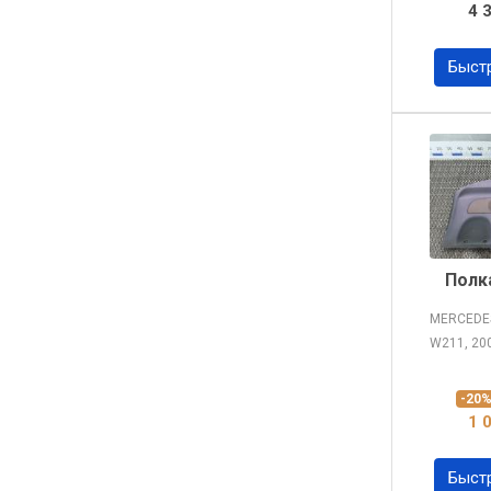
4 
Быст
Полк
MERCEDES
W211, 20
-20
1 
Быст