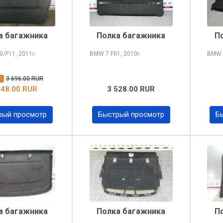
а багажника
Полка багажника
П
0/F11, 2011
BMW 7
F01, 2010
BMW 
г.
г.
%
3 696.00 RUR
848.00 RUR
3 528.00 RUR
рый просмотр
Быстрый просмотр
Б
а багажника
Полка багажника
П