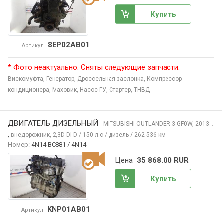
Купить
8EP02AB01
Артикул
* Фото неактуально. Сняты следующие запчасти:
Вискомуфта,
Генератор,
Дроссельная заслонка,
Компрессор
кондиционера,
Маховик,
Насос ГУ,
Стартер,
ТНВД
ДВИГАТЕЛЬ ДИЗЕЛЬНЫЙ
MITSUBISHI OUTLANDER
3 GF0W, 2013
г.
,
внедорожник, 2,3D DI-D / 150 л.с / дизель / 262 536 км
Номер:
4N14 BC881 / 4N14
Цена
35 868.00 RUR
Купить
KNP01AB01
Артикул