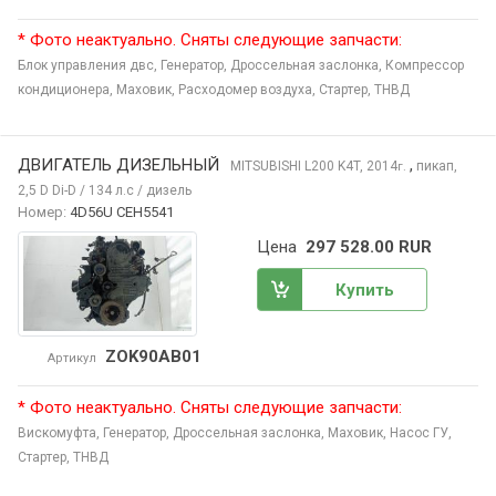
* Фото неактуально. Сняты следующие запчасти:
Блок управления двс,
Генератор,
Дроссельная заслонка,
Компрессор
кондиционера,
Маховик,
Расходомер воздуха,
Стартер,
ТНВД
ДВИГАТЕЛЬ ДИЗЕЛЬНЫЙ
,
MITSUBISHI L200
K4T, 2014
пикап,
г.
2,5 D Di-D / 134 л.с / дизель
Номер:
4D56U CEH5541
Цена
297 528.00 RUR
Купить
ZOK90AB01
Артикул
* Фото неактуально. Сняты следующие запчасти:
Вискомуфта,
Генератор,
Дроссельная заслонка,
Маховик,
Насос ГУ,
Стартер,
ТНВД