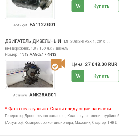
Купить
FA112ZG01
Артикул
ДВИГАТЕЛЬ ДИЗЕЛЬНЫЙ
,
MITSUBISHI ASX
1, 2010
г.
внедорожник, 1,8 / 150 л.с / дизель
Номер:
4N13 AA8621 / 4N13
Цена
27 048.00 RUR
Купить
ANK28AB01
Артикул
* Фото неактуально. Сняты следующие запчасти:
Генератор,
Дроссельная заслонка,
Клапан управления турбиной
(Актуатор),
Компрессор кондиционера,
Маховик,
Стартер,
ТНВД