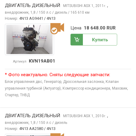
ДВИГАТЕЛЬ ДИЗЕЛЬНЫЙ
,
MITSUBISHI ASX
1, 2011
г.
внедорожник, 1,8 / 150 л.с / дизель / 165 610 км
Номер:
4N13 AG9441 / 4N13
Цена
18 648.00 RUR
Купить
KVN19AB01
Артикул
* Фото неактуально. Сняты следующие запчасти:
Блок управления двс,
Генератор,
Дроссельная заслонка,
Клапан
управления турбиной (Актуатор),
Компрессор кондиционера,
Маховик,
Стартер,
ТНВД
ДВИГАТЕЛЬ ДИЗЕЛЬНЫЙ
,
MITSUBISHI ASX
1, 2010
г.
внедорожник, 1,8 / 150 л.с / дизель
Номер:
4N13 AA2580 / 4N13