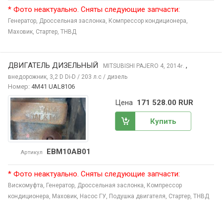
* Фото неактуально. Сняты следующие запчасти:
Генератор,
Дроссельная заслонка,
Компрессор кондиционера,
Маховик,
Стартер,
ТНВД
ДВИГАТЕЛЬ ДИЗЕЛЬНЫЙ
,
MITSUBISHI PAJERO
4, 2014
г.
внедорожник, 3,2 D Di-D / 203 л.с / дизель
Номер:
4M41 UAL8106
Цена
171 528.00 RUR
Купить
EBM10AB01
Артикул
* Фото неактуально. Сняты следующие запчасти:
Вискомуфта,
Генератор,
Дроссельная заслонка,
Компрессор
кондиционера,
Маховик,
Насос ГУ,
Подушка двигателя,
Стартер,
ТНВД