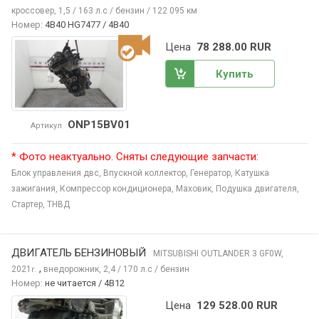
кроссовер, 1,5 / 163 л.с / бензин / 122 095 км
Номер:
4B40 HG7477 / 4B40
Цена
78 288.00 RUR
Купить
ONP15BV01
Артикул
* Фото неактуально. Сняты следующие запчасти:
Блок управления двс,
Впускной коллектор,
Генератор,
Катушка
зажигания,
Компрессор кондиционера,
Маховик,
Подушка двигателя,
Стартер,
ТНВД
ДВИГАТЕЛЬ БЕНЗИНОВЫЙ
MITSUBISHI OUTLANDER
3 GF0W,
,
2021
внедорожник, 2,4 / 170 л.с / бензин
г.
Номер:
не читается / 4B12
Цена
129 528.00 RUR