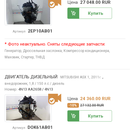
Цена
27 048.00 RUR
Купить
2EP10AB01
Артикул
* Фото неактуально. Сняты следующие запчасти:
Генератор,
Дроссельная заслонка,
Компрессор кондиционера,
Маховик,
Стартер,
ТНВД
ДВИГАТЕЛЬ ДИЗЕЛЬНЫЙ
,
MITSUBISHI ASX
1, 2011
г.
внедорожник, 1,8 / 150 л.с / дизель
Номер:
4N13 AA2658 / 4N13
Цена
24 360.00 RUR
-10%
27 132.00 RUR
Купить
DOK61AB01
Артикул