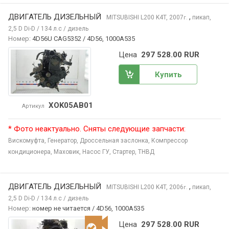
ДВИГАТЕЛЬ ДИЗЕЛЬНЫЙ
,
MITSUBISHI L200
K4T, 2007
пикап,
г.
2,5 D Di-D / 134 л.с / дизель
Номер:
4D56U CAG5352 / 4D56, 1000A535
Цена
297 528.00 RUR
Купить
XOK05AB01
Артикул
* Фото неактуально. Сняты следующие запчасти:
Вискомуфта,
Генератор,
Дроссельная заслонка,
Компрессор
кондиционера,
Маховик,
Насос ГУ,
Стартер,
ТНВД
ДВИГАТЕЛЬ ДИЗЕЛЬНЫЙ
,
MITSUBISHI L200
K4T, 2006
пикап,
г.
2,5 D Di-D / 134 л.с / дизель
Номер:
номер не читается / 4D56, 1000A535
Цена
297 528.00 RUR