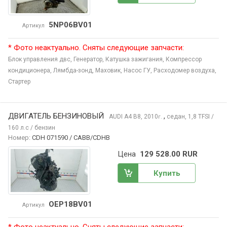
5NP06BV01
Артикул
* Фото неактуально. Сняты следующие запчасти:
Блок управления двс,
Генератор,
Катушка зажигания,
Компрессор
кондиционера,
Лямбда-зонд,
Маховик,
Насос ГУ,
Расходомер воздуха,
Стартер
ДВИГАТЕЛЬ БЕНЗИНОВЫЙ
,
AUDI A4
B8, 2010
седан, 1,8 TFSI /
г.
160 л.с / бензин
Номер:
CDH 071590 / CABB/CDHB
Цена
129 528.00 RUR
Купить
OEP18BV01
Артикул