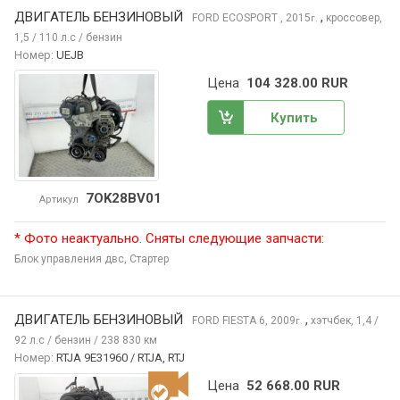
ДВИГАТЕЛЬ БЕНЗИНОВЫЙ
,
FORD ECOSPORT
, 2015
кроссовер,
г.
1,5 / 110 л.с / бензин
Номер:
UEJB
Цена
104 328.00 RUR
Купить
7OK28BV01
Артикул
* Фото неактуально. Сняты следующие запчасти:
Блок управления двс,
Стартер
ДВИГАТЕЛЬ БЕНЗИНОВЫЙ
,
FORD FIESTA
6, 2009
хэтчбек, 1,4 /
г.
92 л.с / бензин / 238 830 км
Номер:
RTJA 9E31960 / RTJA, RTJ
Цена
52 668.00 RUR