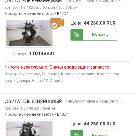
ДВИГАТЕЛЬ БЕНЗИНОВЫЙ
,
CHEVROLET SPARK
M300, 2010
г.
хэтчбек, 1,2 / 82 л.с / бензин / 155 908 км
Номер:
номер не читается / B12D1
Цена
44 268.00 RUR
Купить
1TD14BV01
Артикул
* Фото неактуально. Сняты следующие запчасти:
Впускной коллектор,
Генератор,
Катушка зажигания,
Компрессор
кондиционера,
Насос ГУ,
Стартер
ДВИГАТЕЛЬ БЕНЗИНОВЫЙ
,
CHEVROLET SPARK
M300, 2010
г.
хэтчбек, 1,0 / 68 л.с / бензин
Номер:
номер не читается / B10D1
Цена
44 268.00 RUR
Купить