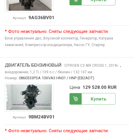
9AG36BV01
Артикул
* Фото неактуально. Сняты следующие запчасти:
Блок управления двс,
Впускной коллектор,
Генератор,
Катушка
зажигания,
Компрессор кондиционера,
Насос ГУ,
Стартер
ДВИГАТЕЛЬ БЕНЗИНОВЫЙ
,
CITROEN C3 AIR CROSS
1, 2018
г.
внедорожник, 1,2 Ti / 109 л.с / бензин / 132 107 км
Номер:
0860333PSA 10XVA3 HN01 / HNP (EB2ADT)
Цена
129 528.00 RUR
Купить
9BM24BV01
Артикул
* Фото неактуально. Сняты следующие запчасти: