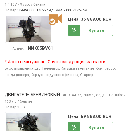
1,4 16V / 95 л.с / бензин
Номер:
199A6000 1402949 / 199A6000, 71752591
Цена
35 868.00 RUR
Купить
NNK05BV01
Артикул
* Фото неактуально. Сняты следующие запчасти:
Блок управления двс,
Генератор,
Катушка зажигания,
Компрессор
кондиционера,
Корпус воздушного фильтра,
Стартер
ДВИГАТЕЛЬ БЕНЗИНОВЫЙ
,
AUDI A4
B7, 2005
седан, 1,8 Turbo /
г.
163 л.с / бензин
Номер:
BFB
Цена
69 888.00 RUR
Купить