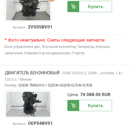
Купить
2VS05BV01
Артикул
* Фото неактуально. Сняты следующие запчасти:
Блок управления двс,
Впускной коллектор,
Генератор,
Катушка
зажигания,
Компрессор кондиционера,
Стартер
ДВИГАТЕЛЬ БЕНЗИНОВЫЙ
,
FORD FOCUS
2, 2008
хэтчбек, 1,8 /
г.
125 л.с / бензин
Номер:
QQDB 7M63412 / QQDA/QQDB/Q7DA/Q7DB
Цена
74 088.00 RUR
Купить
OEP04BV01
Артикул