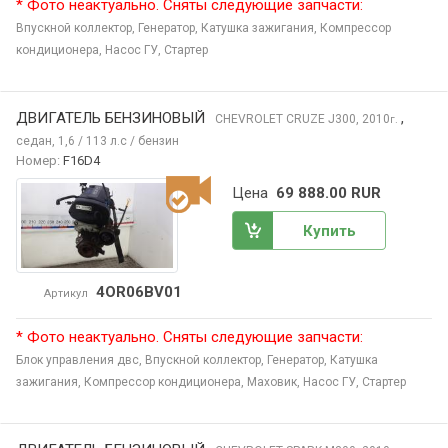
* Фото неактуально. Сняты следующие запчасти:
Впускной коллектор,
Генератор,
Катушка зажигания,
Компрессор
кондиционера,
Насос ГУ,
Стартер
ДВИГАТЕЛЬ БЕНЗИНОВЫЙ
,
CHEVROLET CRUZE
J300, 2010
г.
седан, 1,6 / 113 л.с / бензин
Номер:
F16D4
Цена
69 888.00 RUR
Купить
4OR06BV01
Артикул
* Фото неактуально. Сняты следующие запчасти:
Блок управления двс,
Впускной коллектор,
Генератор,
Катушка
зажигания,
Компрессор кондиционера,
Маховик,
Насос ГУ,
Стартер