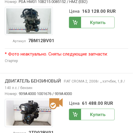
Номер:
PSA HM01 10B215 0085152 / HMZ (EB2)
Цена
163 128.00 RUR
Купить
7BM12BV01
Артикул
* Фото неактуально. Сняты следующие запчасти:
Стартер
ДВИГАТЕЛЬ БЕНЗИНОВЫЙ
,
FIAT CROMA
2, 2008
хэтчбек, 1,8 /
г.
140 л.с / бензин
Номер:
939A4000 1001676 / 939A4000
Цена
61 488.00 RUR
Купить
2TD02BV01