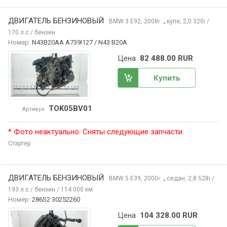
ДВИГАТЕЛЬ БЕНЗИНОВЫЙ
,
BMW 3
E92, 2008
купе, 2,0 320i /
г.
170 л.с / бензин
Номер:
N43B20AA A739I127 / N43 B20A
Цена
82 488.00 RUR
Купить
TOK05BV01
Артикул
* Фото неактуально. Сняты следующие запчасти:
Стартер
ДВИГАТЕЛЬ БЕНЗИНОВЫЙ
,
BMW 5
E39, 2000
седан, 2,8 528i /
г.
193 л.с / бензин / 114 000 км
Номер:
286S2 30252260
Цена
104 328.00 RUR