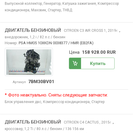
Выпускной коллектор,
Генератор,
Катушка зажигания,
Компрессор
кондиционера,
Маховик,
Стартер,
ТНВД
ДВИГАТЕЛЬ БЕНЗИНОВЫЙ
,
CITROEN C3 AIR CROSS
1, 2019
г.
внедорожник, 1,2 i / 82 л.с / бензин
Номер:
PSA HM05 10XKDN 0038377 / HMR (EB2FA)
Цена
158 928.00 RUR
Купить
7BM30BV01
Артикул
* Фото неактуально. Сняты следующие запчасти:
Блок управления двс,
Компрессор кондиционера,
Стартер
ДВИГАТЕЛЬ БЕНЗИНОВЫЙ
,
CITROEN C4 CACTUS
, 2015
г.
кроссовер, 1,2 Ti / 80 л.с / бензин / 136 156 км