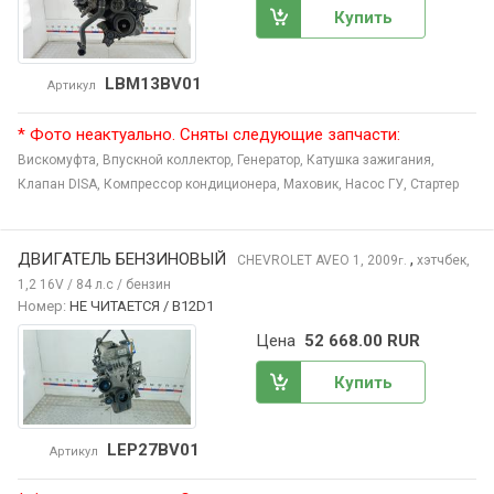
Купить
LBM13BV01
Артикул
* Фото неактуально. Сняты следующие запчасти:
Вискомуфта,
Впускной коллектор,
Генератор,
Катушка зажигания,
Клапан DISA,
Компрессор кондиционера,
Маховик,
Насос ГУ,
Стартер
ДВИГАТЕЛЬ БЕНЗИНОВЫЙ
,
CHEVROLET AVEO
1, 2009
хэтчбек,
г.
1,2 16V / 84 л.с / бензин
Номер:
НЕ ЧИТАЕТСЯ / B12D1
Цена
52 668.00 RUR
Купить
LEP27BV01
Артикул