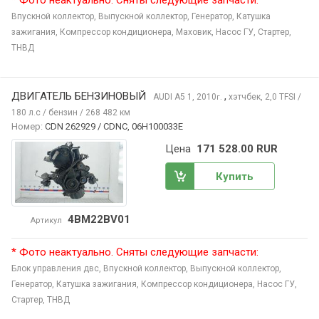
* Фото неактуально. Сняты следующие запчасти:
Впускной коллектор,
Выпускной коллектор,
Генератор,
Катушка
зажигания,
Компрессор кондиционера,
Маховик,
Насос ГУ,
Стартер,
ТНВД
ДВИГАТЕЛЬ БЕНЗИНОВЫЙ
,
AUDI A5
1, 2010
хэтчбек, 2,0 TFSI /
г.
180 л.с / бензин / 268 482 км
Номер:
CDN 262929 / CDNC, 06H100033E
Цена
171 528.00 RUR
Купить
4BM22BV01
Артикул
* Фото неактуально. Сняты следующие запчасти:
Блок управления двс,
Впускной коллектор,
Выпускной коллектор,
Генератор,
Катушка зажигания,
Компрессор кондиционера,
Насос ГУ,
Стартер,
ТНВД