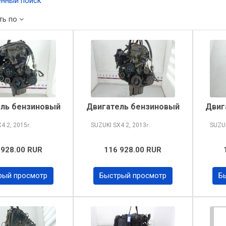
нный поиск
ть по
ль бензиновый
Двигатель бензиновый
Двиг
X4
2, 2015
SUZUKI SX4
2, 2013
SUZU
г.
г.
 928.00 RUR
116 928.00 RUR
рый просмотр
Быстрый просмотр
Б