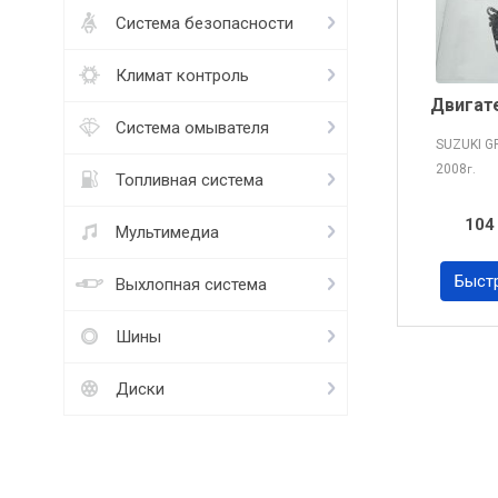
Система безопасности
Климат контроль
Двигат
Система омывателя
SUZUKI G
2008
г.
Топливная система
104
Мультимедиа
Быст
Выхлопная система
Шины
Диски