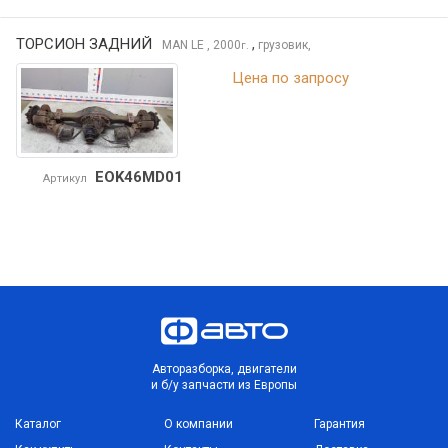
ТОРСИОН ЗАДНИЙ
,
MAN LE
, 2000
грузовик,
г.
Цена по запросу
EOK46MD01
Артикул
Авторазборка, двигатели
и б/у запчасти из Европы
Каталог
О компании
Гарантия