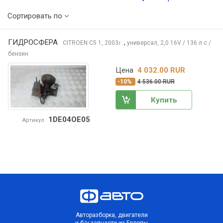
Сортировать по
ГИДРОСФЕРА
,
CITROEN C5
1, 2003
универсал, 2,0 16V / 136 л.с /
г.
бензин
Цена
4 032.00 RUR
-10%
4 536.00 RUR
Купить
1DE04OE05
Артикул
Авторазборка, двигатели