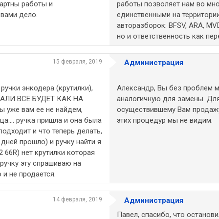
артны работы и
работы позволяет нам во мно
 вами дело.
единственными на территори
авторазборок: BFSV, ARA, MV
но и ответственность как пер
15 февраля, 2019
Администрация
ручки энкодера (крутилки),
Александр, Вы без проблем м
АЛИ ВСЕ БУДЕТ КАК НА
аналогичную для замены. Для
ы уже вам ее не найдем,
осуществившему Вам продажу
ца.... ручка пришла и она была
этих процедур мы не видим.
подходит и что теперь делать,
4 дней прошло) и ручку найти я
 66R) нет крутилки которая
 ручку эту спрашиваю на
 и не продается.
14 февраля, 2019
Администрация
Павел, спасибо, что останов