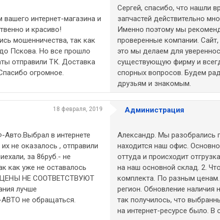
Сергей, спасибо, что нашли в
 вашего интернет-магазина и
запчастей действительно мн
твенно и красиво!
Именно поэтому мы рекоменд
ись мошенничества, так как
проверенные компании. Сайт,
 до Пскова. Но все прошло
это мы делаем для уверенност
аты отправили ТК. Доставка
существующую фирму и всегд
Спасибо огромное.
спорных вопросов. Будем ра
друзьям и знакомым.
18 февраля, 2019
Администрация
Ф-Авто.Выбрал в интернете
Александр. Мы разобрались п
 их не оказалось , отправили
находится наш офис. Основно
иехали, за 86руб.- не
оттуда и происходит отгрузка
ак как уже не оставалось
на наш основной склад. 2. Чт
И ЦЕНЫ НЕ СООТВЕТСТВУЮТ
комплекта. По разным ценам.
ания лучше
регион. Обновление наличия н
-АВТО не обращаться.
так получилось, что выбранн
на интернет-ресурсе было. В