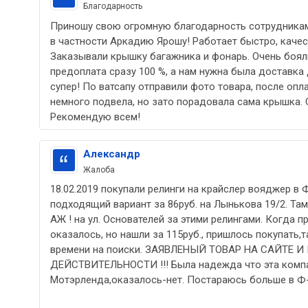
Благодарность
Приношу свою огромную благодарность сотрудникам
в частности Аркадию Ярошу! Работает быстро, качес
Заказывали крышку багажника и фонарь. Очень боял
предоплата сразу 100 %, а нам нужна была доставка
супер! По ватсапу отправили фото товара, после опл
немного подвела, но зато порадовала сама крышка. 
Рекомендую всем!
Александр
Жалоба
18.02.2019 покупали релинги на крайслер вояджер в 
подходящий вариант за 86руб. на Лынькова 19/2. Там
АЖ ! на ул. Основателей за этими релингами. Когда пр
оказалось, но нашли за 115руб., пришлось покупать,т
времени на поиски. ЗАЯВЛЕНЫЙ ТОВАР НА САЙТЕ 
ДЕЙСТВИТЕЛЬНОСТИ !!! Была надежда что эта комп
Мотэрленда,оказалось-нет. Постараюсь больше в Ф