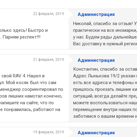
22 февраля, 2019
Администрация
Николай, спасибо за отзыв! 
лько здесь! Быстро и
практически на все иномарки
 Парням респект!!!
у нас. Будем рады дальнейше
Вас доставку в нужный регио
21 февраля, 2019
Администрация
Константин, спасибо за оста
 свой RAV 4. Нашел в
Адрес Лынькова 19/2 указан 
кул. Мой косяк был что сам
есть все адреса и телефоны 
м менеджер соориентировал по
пришлось проехать лишние к
ров лишних намотал конечно,
ситуаций, всегда делайте пр
апишите на сайте, что по
можете воспользоваться наше
не понравилась, работают на
перемещение внутри наших п
заботимся о вашем времени и
19 февраля, 2019
Администрация