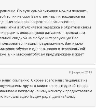
бращение. По сути самой ситуации можем пояснить
й точки не смог Вам ответить, т.к. находился на
де категорически запрещено пользоваться
нно этим и объясняется задержка в обратной связи.
бы исправить сложившуюся ситуацию - предлагаем
альной скидкой на любую интересующую Вас
оспользоваться нашим предложением, Вам нужно
 микроавтобусам и сделать заказ с персональной
даже з/ч к микроавтобусам предупрежден и ждет
8 февраля, 2019
и нашу Компанию. Скорее всего наш специалист на
служиванием другого клиента или отгрузкой товара.
езваниваем каждому нашему клиенту и предоставляем
ую консультацию. Будем рады дальнейшему