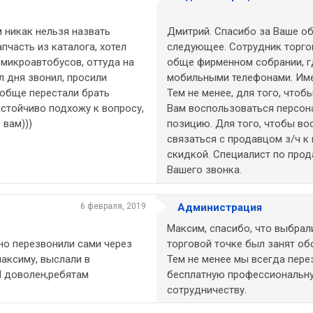
 никак нельзя назвать
Дмитрий. Спасибо за Ваше о
пчасть из каталога, хотел
следующее. Сотрудник торгово
 микроавтобусов, оттуда на
обще фирменном собрании, г
л дня звонил, просили
мобильными телефонами. Име
ообще перестали брать
Тем не менее, для того, что
астойчиво подхожу к вопросу,
Вам воспользоваться персон
 вам)))
позицию. Для того, чтобы в
связаться с продавцом з/ч к
скидкой. Специалист по про
Вашего звонка.
6 февраля, 2019
Администрация
Максим, спасибо, что выбрал
 но перезвонили сами через
торговой точке был занят об
максиму, выслали в
Тем не менее мы всегда пер
Я доволен,ребятам
бесплатную профессиональн
сотрудничеству.