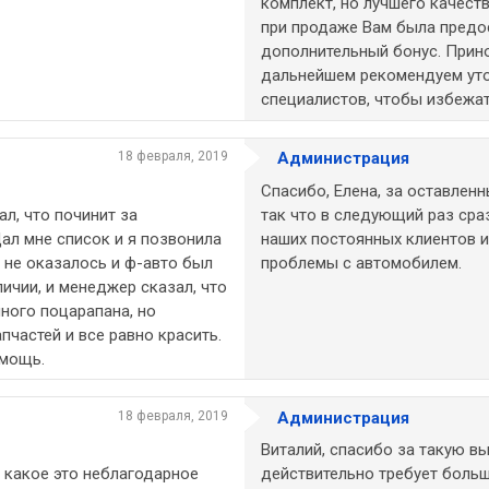
комплект, но лучшего качест
при продаже Вам была предо
дополнительный бонус. Прин
дальнейшем рекомендуем ут
специалистов, чтобы избежа
18 февраля, 2019
Администрация
Спасибо, Елена, за оставленн
л, что починит за
так что в следующий раз сра
Дал мне список и я позвонила
наших постоянных клиентов 
о не оказалось и ф-авто был
проблемы с автомобилем.
личии, и менеджер сказал, что
много поцарапана, но
пчастей и все равно красить.
омощь.
18 февраля, 2019
Администрация
Виталий, спасибо за такую в
 какое это неблагодарное
действительно требует больш