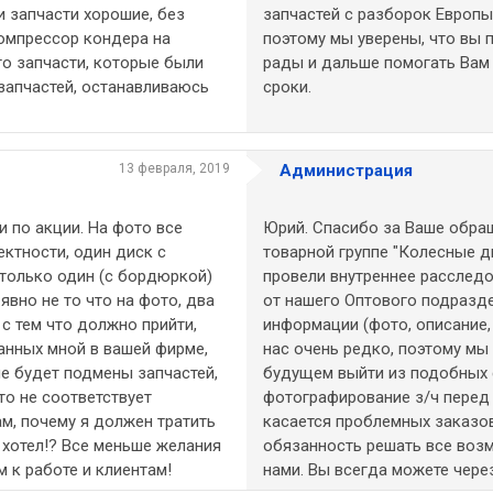
и запчасти хорошие, без
запчастей с разборок Европы
компрессор кондера на
поэтому мы уверены, что вы 
го запчасти, которые были
рады и дальше помогать Вам
 запчастей, останавливаюсь
сроки.
13 февраля, 2019
Администрация
и по акции. На фото все
Юрий. Спасибо за Ваше обращ
ектности, один диск с
товарной группе "Колесные д
 только один (с бордюркой)
провели внутреннее расследо
явно не то что на фото, два
от нашего Оптового подразде
с тем что должно прийти,
информации (фото, описание
ланных мной в вашей фирме,
нас очень редко, поэтому мы
не будет подмены запчастей,
будущем выйти из подобных 
то не соответствует
фотографирование з/ч перед 
м, почему я должен тратить
касается проблемных заказов
о хотел!? Все меньше желания
обязанность решать все воз
 к работе и клиентам!
нами. Вы всегда можете чере