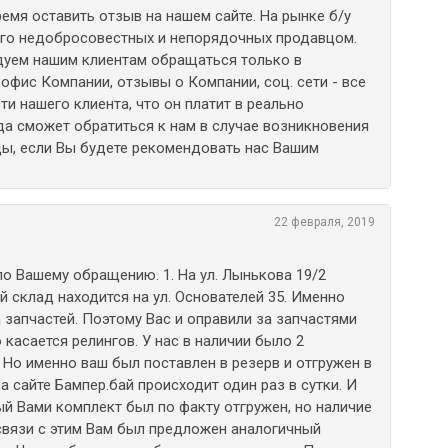
ремя оставить отзыв на нашем сайте. На рынке б/у
ого недобросовестных и непорядочных продавцом.
уем нашим клиентам обращаться только в
 офис Компании, отзывы о Компании, соц. сети - все
и нашего клиента, что он платит в реально
а сможет обратиться к нам в случае возникновения
ды, если Вы будете рекомендовать нас Вашим
22 февраля, 2019
о Вашему обращению. 1. На ул. Лынькова 19/2
й склад находится на ул. Основателей 35. Именно
 запчастей. Поэтому Вас и оправили за запчастями
о касается релингов. У нас в наличии было 2
 Но именно ваш был поставлен в резерв и отгружен в
а сайте Бампер.бай происходит один раз в сутки. И
ый Вами комплект был по факту отгружен, но наличие
 связи с этим Вам был предложен аналогичный