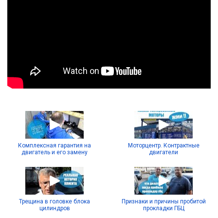
Комплексная гарантия на
Моторцентр. Контрактные
двигатель и его замену
двигатели
Трещина в головке блока
Признаки и причины пробитой
цилиндров
прокладки ГБЦ