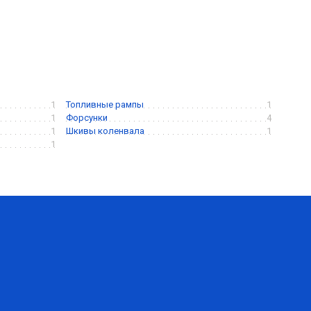
1
Топливные рампы
1
1
Форсунки
4
1
Шкивы коленвала
1
1