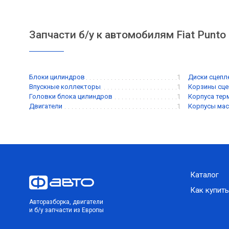
Запчасти б/у к автомобилям Fiat Punto
Блоки цилиндров
1
Диски сцепл
Впускные коллекторы
1
Корзины сце
Головки блока цилиндров
1
Корпуса тер
Двигатели
1
Корпусы мас
Каталог
Как купить
Авторазборка, двигатели
и б/у запчасти из Европы