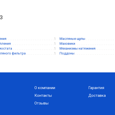
 3
ения
1
Масляные щупы
пления
1
Маховики
мостата
1
Механизмы натяжения
ляного фильтра
1
Поддоны
О компании
Гарантия
Контакты
Доставка
Отзывы