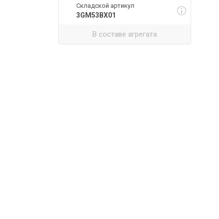
Складской артикул
3GM53BX01
В составе агрегата