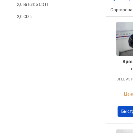
2,0 BiTurbo CDTI
Сортирова
2,0 CDTi
Кро
OPEL AS
Цена
Быст