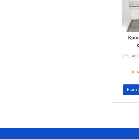
Кро
OPEL AS
Цена
Быст