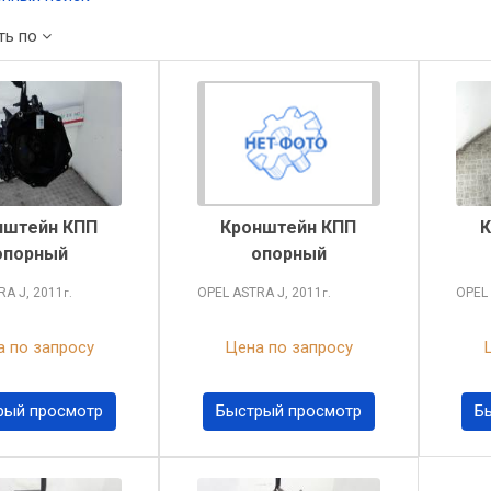
ть по
нштейн КПП
Кронштейн КПП
К
опорный
опорный
TRA
J, 2011
OPEL ASTRA
J, 2011
OPEL
г.
г.
 по запросу
Цена по запросу
рый просмотр
Быстрый просмотр
Б