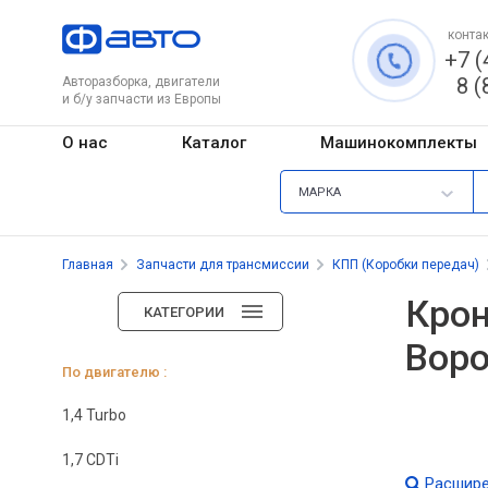
контак
+7 (
8 (
Авторазборка, двигатели
и б/у запчасти из Европы
О нас
Каталог
Машинокомплекты
МАРКА
Главная
Запчасти для трансмиссии
КПП (Коробки передач)
Крон
КАТЕГОРИИ
Вор
По двигателю :
1,4 Turbo
1,7 CDTi
Расшире