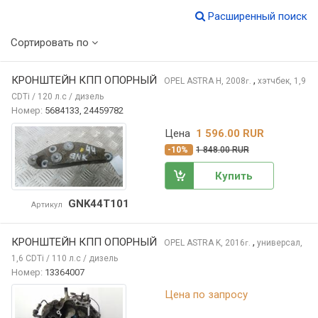
Расширенный поиск
Сортировать по
КРОНШТЕЙН КПП ОПОРНЫЙ
,
OPEL ASTRA
H, 2008
хэтчбек, 1,9
г.
CDTi / 120 л.с / дизель
Номер:
5684133, 24459782
Цена
1 596.00 RUR
-10%
1 848.00 RUR
Купить
GNK44T101
Артикул
КРОНШТЕЙН КПП ОПОРНЫЙ
,
OPEL ASTRA
K, 2016
универсал,
г.
1,6 CDTi / 110 л.с / дизель
Номер:
13364007
Цена по запросу