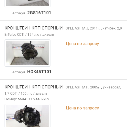
2GS16T101
Артикул
КРОНШТЕЙН КПП ОПОРНЫЙ
,
OPEL ASTRA
J, 2011
хэтчбек, 2,0
г.
BiTurbo CDTI / 194 л.с / дизель
Цена по запросу
HOK45T101
Артикул
КРОНШТЕЙН КПП ОПОРНЫЙ
,
OPEL ASTRA
H, 2005
универсал,
г.
1,7 CDTi / 100 л.с / дизель
Номер:
5684133, 24459782
Цена по запросу