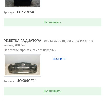
LOK29E601
Артикул
Позвонить
РЕШЕТКА РАДИАТОРА
TOYOTA AYGO
B1, 2007
,
хэтчбек, 1,0
г.
бензин, КПП 5ст.
!
В составе агрегата:
бампер передний
звоните!
4OK04QF01
Артикул
Позвонить