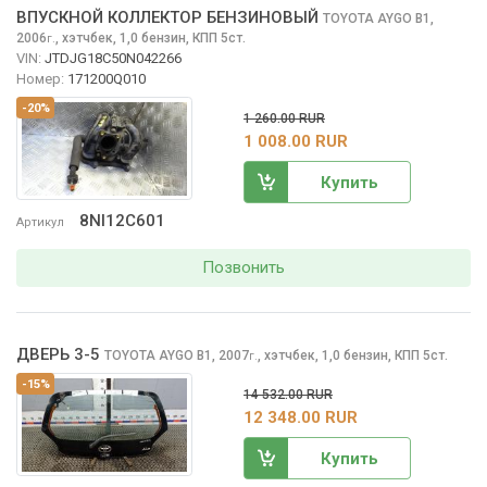
ВПУСКНОЙ КОЛЛЕКТОР БЕНЗИНОВЫЙ
TOYOTA AYGO
B1,
2006
,
хэтчбек, 1,0 бензин, КПП 5ст.
г.
VIN:
JTDJG18C50N042266
Номер:
171200Q010
-20%
1 260.00 RUR
1 008.00 RUR
Купить
8NI12C601
Артикул
Позвонить
ДВЕРЬ 3-5
TOYOTA AYGO
B1, 2007
,
хэтчбек, 1,0 бензин, КПП 5ст.
г.
-15%
14 532.00 RUR
12 348.00 RUR
Купить