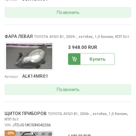
Позвонить
ФАРА ЛЕВАЯ
TOYOTA AYGO
B1, 2009
,
хэтчбек, 1,0 бензин, КПП 5ст.
г.
3 948.00 RUR
Купить
ALK14MR01
Артикул
Позвонить
ЩИТОК ПРИБОРОВ
TOYOTA AYGO
B1, 2006
,
хэтчбек, 1,0 бензин,
г.
КПП 5ст.
VIN:
JTDJG18C50N042266
-20%