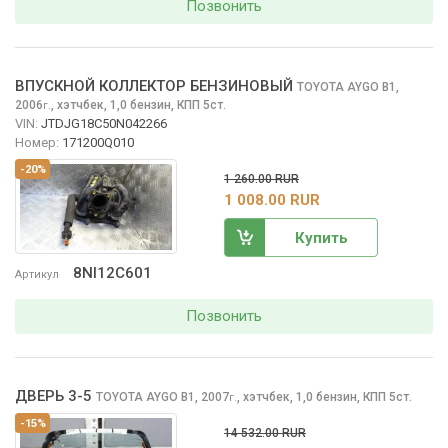
Позвонить
ВПУСКНОЙ КОЛЛЕКТОР БЕНЗИНОВЫЙ
TOYOTA AYGO
B1,
2006
,
хэтчбек, 1,0 бензин, КПП 5ст.
г.
VIN:
JTDJG18C50N042266
Номер:
171200Q010
-20%
1 260.00 RUR
1 008.00 RUR
Купить
8NI12C601
Артикул
Позвонить
ДВЕРЬ 3-5
TOYOTA AYGO
B1, 2007
,
хэтчбек, 1,0 бензин, КПП 5ст.
г.
-15%
14 532.00 RUR