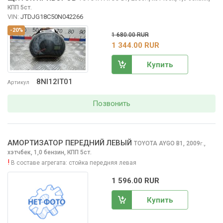
КПП 5ст.
VIN:
JTDJG18C50N042266
-20%
1 680.00 RUR
1 344.00 RUR
Купить
8NI12IT01
Артикул
Позвонить
АМОРТИЗАТОР ПЕРЕДНИЙ ЛЕВЫЙ
TOYOTA AYGO
B1, 2009
,
г.
хэтчбек, 1,0 бензин, КПП 5ст.
!
В составе агрегата:
стойка передняя левая
1 596.00 RUR
Купить