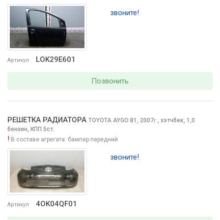
звоните!
LOK29E601
Артикул
Позвонить
РЕШЕТКА РАДИАТОРА
TOYOTA AYGO
B1, 2007
,
хэтчбек, 1,0
г.
бензин, КПП 5ст.
!
В составе агрегата:
бампер передний
звоните!
4OK04QF01
Артикул