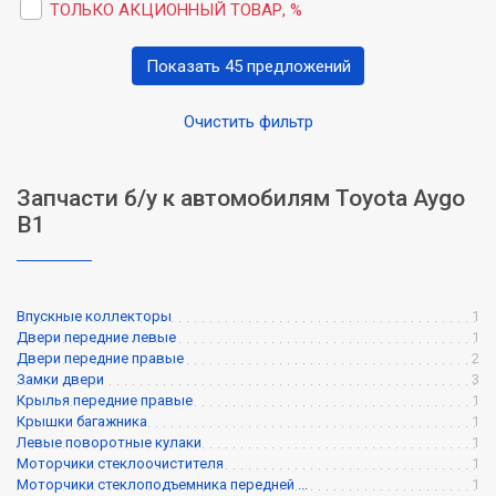
ТОЛЬКО АКЦИОННЫЙ ТОВАР, %
Показать 45 предложений
Очистить фильтр
Запчасти б/у к автомобилям Toyota Aygo
B1
Впускные коллекторы
1
Двери передние левые
1
Двери передние правые
2
Замки двери
3
Крылья передние правые
1
Крышки багажника
1
Левые поворотные кулаки
1
Моторчики стеклоочистителя
1
Моторчики стеклоподъемника передней ...
1