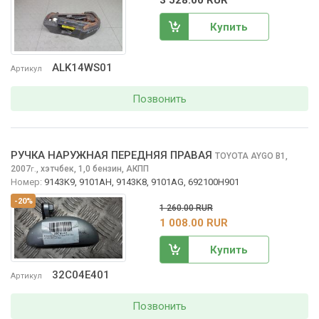
Купить
ALK14WS01
Артикул
Позвонить
РУЧКА НАРУЖНАЯ ПЕРЕДНЯЯ ПРАВАЯ
TOYOTA AYGO
B1,
2007
,
хэтчбек, 1,0 бензин, АКПП
г.
Номер:
9143K9, 9101AH, 9143K8, 9101AG, 692100H901
-20%
1 260.00 RUR
1 008.00 RUR
Купить
32C04E401
Артикул
Позвонить