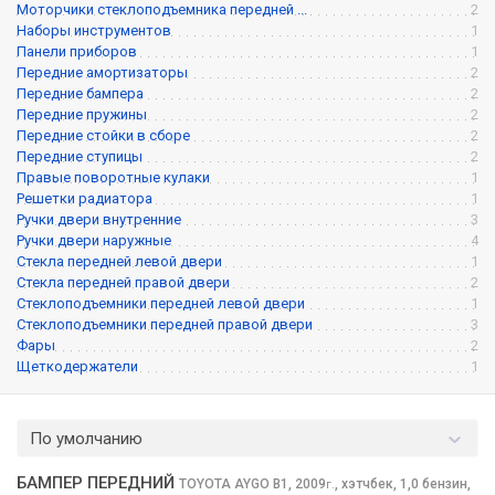
Моторчики стеклоподъемника передней ...
2
Наборы инструментов
1
Панели приборов
1
Передние амортизаторы
2
Передние бампера
2
Передние пружины
2
Передние стойки в сборе
2
Передние ступицы
2
Правые поворотные кулаки
1
Решетки радиатора
1
Ручки двери внутренние
3
Ручки двери наружные
4
Стекла передней левой двери
1
Стекла передней правой двери
2
Стеклоподъемники передней левой двери
1
Стеклоподъемники передней правой двери
3
Фары
2
Щеткодержатели
1
По умолчанию
БАМПЕР ПЕРЕДНИЙ
TOYOTA AYGO
B1, 2009
,
хэтчбек, 1,0 бензин,
г.