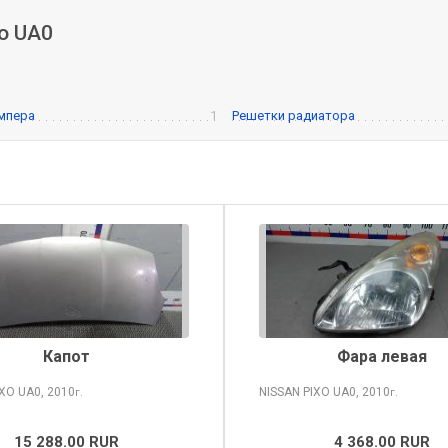
xo UA0
мпера
1
Решетки радиатора
Капот
Фара левая
IXO
UA0, 2010
NISSAN PIXO
UA0, 2010
г.
г.
15 288.00 RUR
4 368.00 RUR