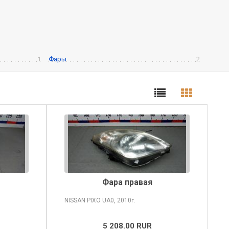
1
Фары
2
Фара правая
NISSAN PIXO
UA0, 2010
г.
5 208.00 RUR