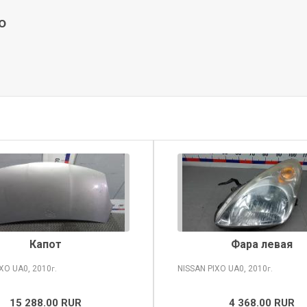
o
Капот
Фара левая
IXO
UA0, 2010
NISSAN PIXO
UA0, 2010
г.
г.
15 288.00 RUR
4 368.00 RUR