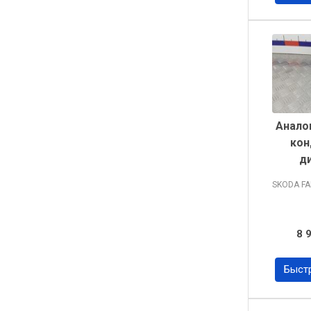
Анало
кон
д
SKODA FA
8 
Быст