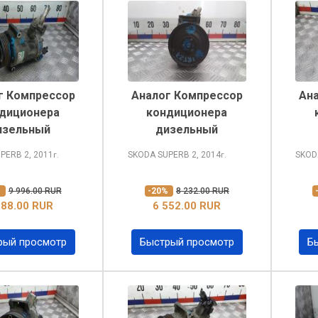
г Компрессор
Аналог Компрессор
Ан
диционера
кондиционера
изельный
дизельный
UPERB
2, 2011
SKODA SUPERB
2, 2014
SKOD
г.
г.
%
9 996.00 RUR
-20%
8 232.00 RUR
988.00 RUR
6 552.00 RUR
рый просмотр
Быстрый просмотр
Б