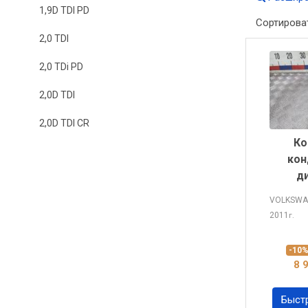
1,9D TDI PD
Сортирова
2,0 TDI
2,0 TDi PD
2,0D TDI
2,0D TDI CR
Ко
кон
д
VOLKSWA
2011
г.
-10
8 
Быст