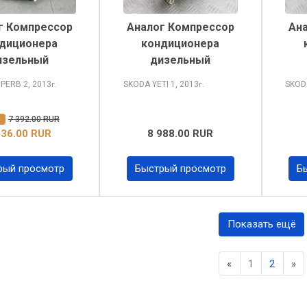
г Компрессор
Аналог Компрессор
Ан
диционера
кондиционера
изельный
дизельный
UPERB
2, 2013
SKODA YETI
1, 2013
SKOD
г.
г.
%
7 392.00 RUR
636.00 RUR
8 988.00 RUR
рый просмотр
Быстрый просмотр
Б
Показать ещё
Previous
Ne
«
1
2
»