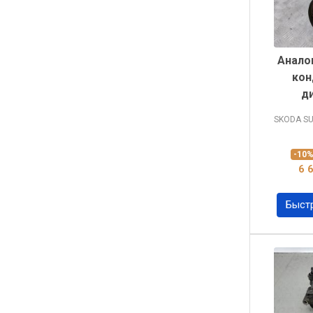
Анало
кон
д
SKODA S
-10
6 
Быст