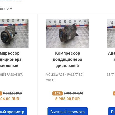
ть по
мпрессор
Компрессор
Ан
диционера
кондиционера
изельный
дизельный
GEN PASSAT
B7,
VOLKSWAGEN PASSAT
B7,
SEAT
2011
г.
%
9 912.00 RUR
-10%
9 996.00 RUR
904.00 RUR
8 988.00 RUR
рый просмотр
Быстрый просмотр
Б