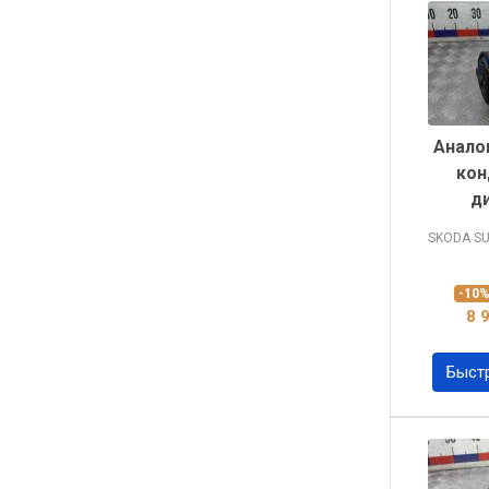
Анало
кон
д
SKODA S
-10
8 
Быст