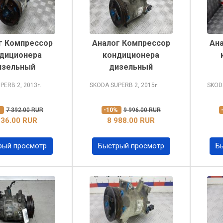
г Компрессор
Аналог Компрессор
Ан
диционера
кондиционера
изельный
дизельный
UPERB
2, 2013
SKODA SUPERB
2, 2015
SKOD
г.
г.
%
7 392.00 RUR
-10%
9 996.00 RUR
636.00 RUR
8 988.00 RUR
рый просмотр
Быстрый просмотр
Б