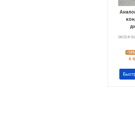
Анало
кон
д
SKODA S
-10
6 
Быст