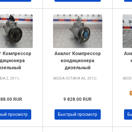
г Компрессор
Аналог Компрессор
Ан
диционера
кондиционера
изельный
дизельный
BIA
2, 2011
SKODA OCTAVIA
A5, 2012
SKOD
г.
г.
988.00 RUR
9 828.00 RUR
рый просмотр
Быстрый просмотр
Б