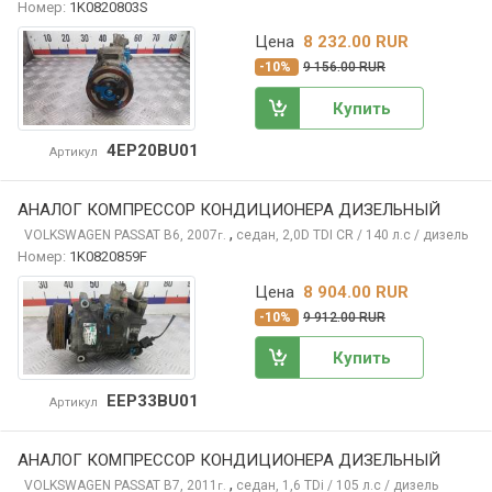
Номер:
1K0820803S
Цена
8 232.00 RUR
-10%
9 156.00 RUR
Купить
4EP20BU01
Артикул
АНАЛОГ КОМПРЕССОР КОНДИЦИОНЕРА ДИЗЕЛЬНЫЙ
,
VOLKSWAGEN PASSAT
B6, 2007
седан, 2,0D TDI CR / 140 л.с / дизель
г.
Номер:
1K0820859F
Цена
8 904.00 RUR
-10%
9 912.00 RUR
Купить
EEP33BU01
Артикул
АНАЛОГ КОМПРЕССОР КОНДИЦИОНЕРА ДИЗЕЛЬНЫЙ
,
VOLKSWAGEN PASSAT
B7, 2011
седан, 1,6 TDi / 105 л.с / дизель
г.