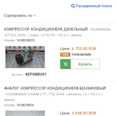
Расширенный поиск
Сортировать по
КОМПРЕССОР КОНДИЦИОНЕРА ДИЗЕЛЬНЫЙ
VOLKSWAGEN
,
JETTA
5, 2008
седан, 1,9 TDi PD / 105 л.с / дизель
г.
Номер:
1K08208035
Цена
6 720.00 RUR
-10%
7 476.00 RUR
Купить
4EP08BU01
Артикул
АНАЛОГ КОМПРЕССОР КОНДИЦИОНЕРА БЕНЗИНОВЫЙ
,
VOLKSWAGEN TOURAN
(1T1, 1T2), 2004
минивэн, 1,6 / 102 л.с /
г.
бензин
Номер:
1K0820803L
Цена
3 948.00 RUR