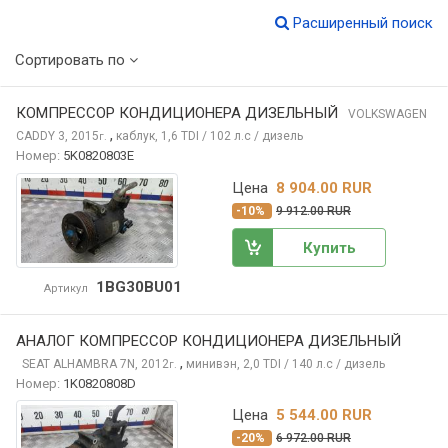
Расширенный поиск
Сортировать по
КОМПРЕССОР КОНДИЦИОНЕРА ДИЗЕЛЬНЫЙ
VOLKSWAGEN
,
CADDY
3, 2015
каблук, 1,6 TDI / 102 л.с / дизель
г.
Номер:
5K0820803E
Цена
8 904.00 RUR
-10%
9 912.00 RUR
Купить
1BG30BU01
Артикул
АНАЛОГ КОМПРЕССОР КОНДИЦИОНЕРА ДИЗЕЛЬНЫЙ
,
SEAT ALHAMBRA
7N, 2012
минивэн, 2,0 TDI / 140 л.с / дизель
г.
Номер:
1K0820808D
Цена
5 544.00 RUR
-20%
6 972.00 RUR