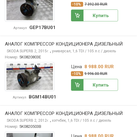
-10%
7 392.00 RUR
Купить
GEP17BU01
Артикул
АНАЛОГ КОМПРЕССОР КОНДИЦИОНЕРА ДИЗЕЛЬНЫЙ
,
SKODA SUPERB
2, 2015
универсал, 1,6 TDI / 105 л.с / дизель
г.
Номер:
5K0820803E
Цена
8 988.00 RUR
-10%
9 996.00 RUR
Купить
BGM14BU01
Артикул
АНАЛОГ КОМПРЕССОР КОНДИЦИОНЕРА ДИЗЕЛЬНЫЙ
,
SKODA SUPERB
2, 2012
хэтчбек, 1,6 TDI / 105 л.с / дизель
г.
Номер:
5K0820503B
Цена
8 988.00 RUR