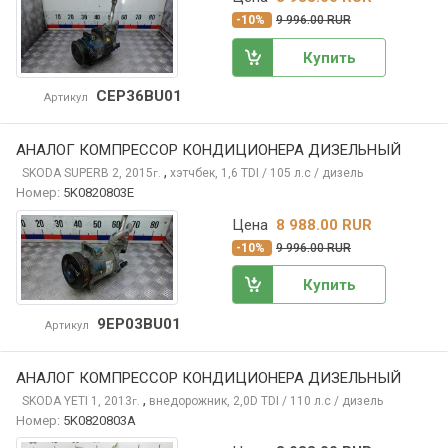
-10%
9 996.00 RUR
Купить
CEP36BU01
Артикул
АНАЛОГ КОМПРЕССОР КОНДИЦИОНЕРА ДИЗЕЛЬНЫЙ
,
SKODA SUPERB
2, 2015
хэтчбек, 1,6 TDI / 105 л.с / дизель
г.
Номер:
5K0820803E
Цена
8 988.00 RUR
-10%
9 996.00 RUR
Купить
9EP03BU01
Артикул
АНАЛОГ КОМПРЕССОР КОНДИЦИОНЕРА ДИЗЕЛЬНЫЙ
,
SKODA YETI
1, 2013
внедорожник, 2,0D TDI / 110 л.с / дизель
г.
Номер:
5K0820803A