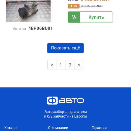
-10%
9 996.00 RUR
Купить
4EP06BU01
Артикул
Показать ещё
Previous
Next
«
1
2
»
Авторазборка, двигатели
и б/у запчасти из Европы
Каталог
О компании
Гарантия