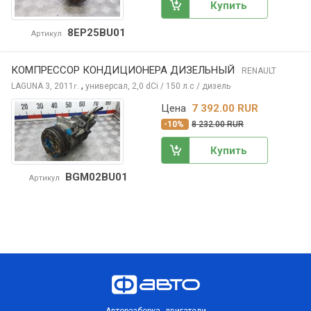
Купить
8EP25BU01
Артикул
КОМПРЕССОР КОНДИЦИОНЕРА ДИЗЕЛЬНЫЙ
RENAULT
,
LAGUNA
3, 2011
универсал, 2,0 dCi / 150 л.с / дизель
г.
Цена
7 392.00 RUR
-10%
8 232.00 RUR
Купить
BGM02BU01
Артикул
Авторазборка, двигатели