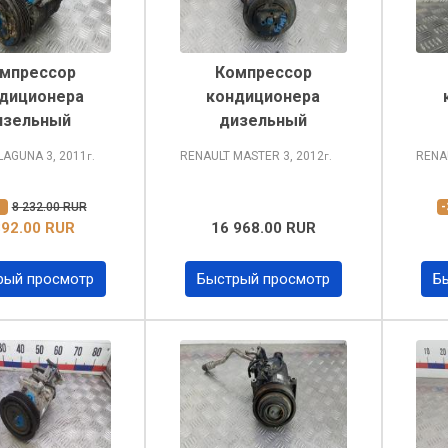
мпрессор
Компрессор
диционера
кондиционера
изельный
дизельный
 LAGUNA
3, 2011
RENAULT MASTER
3, 2012
RENA
г.
г.
%
8 232.00 RUR
392.00 RUR
16 968.00 RUR
рый просмотр
Быстрый просмотр
Б