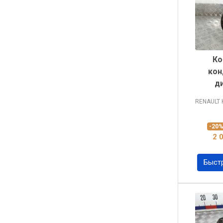
Ко
кон
д
RENAULT
-20
2 
Быст