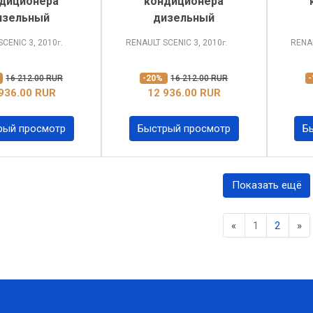
диционера
кондиционера
изельный
дизельный
SCENIC
3, 2010
RENAULT SCENIC
3, 2010
RENA
г.
г.
%
16 212.00 RUR
-20%
16 212.00 RUR
936.00 RUR
12 936.00 RUR
рый просмотр
Быстрый просмотр
Б
Показать ещё
Previous
Ne
«
1
2
»