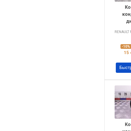
Ко
кон
д
RENAULT
-10
15 
Быст
Ко