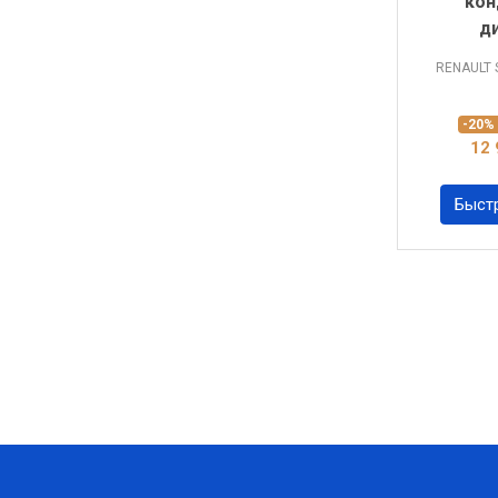
кон
д
RENAULT 
-20
12 
Быст