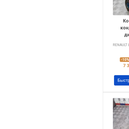
Ко
кон
д
RENAULT
-10
7 
Быст