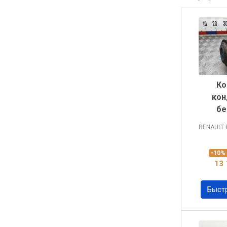
Ко
кон
бе
RENAULT
-10
13 
Быст