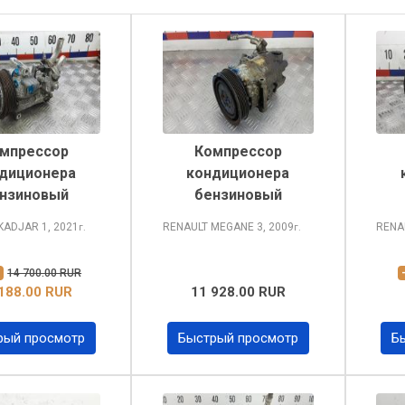
мпрессор
Компрессор
диционера
кондиционера
нзиновый
бензиновый
 KADJAR
1, 2021
RENAULT MEGANE
3, 2009
RENA
г.
г.
%
14 700.00 RUR
188.00 RUR
11 928.00 RUR
рый просмотр
Быстрый просмотр
Б