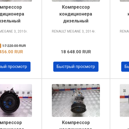
мпрессор
Компрессор
диционера
кондиционера
изельный
дизельный
 MEGANE
3, 2010
RENAULT MEGANE
3, 2014
RENA
г.
г.
%
17 220.00 RUR
456.00 RUR
18 648.00 RUR
рый просмотр
Быстрый просмотр
Б
мпрессор
Компрессор