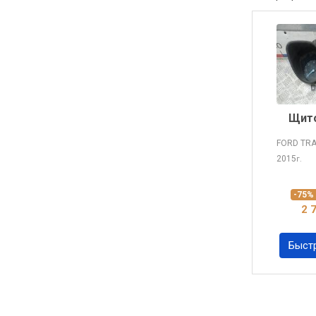
Щито
FORD TR
2015
г.
-75
2 
Быст