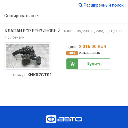
Расширенный поиск
Сортировать по
КЛАПАН EGR БЕНЗИНОВЫЙ
,
AUDI TT
8N, 2001
купе, 1,8 T / 180
г.
л.с / бензин
Цена
2 016.00 RUR
-30%
2 940.00 RUR
Купить
KNK07CT01
Артикул