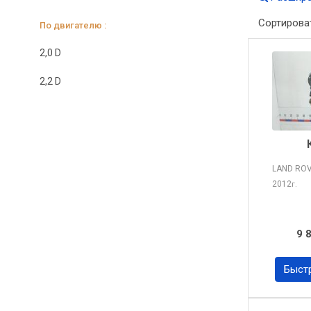
Сортирова
По двигателю :
2,0 D
2,2 D
LAND RO
2012
г.
9 
Быст