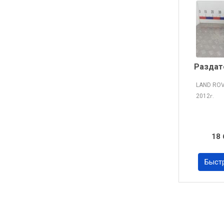
Раздат
LAND RO
2012
г.
18 
Быст