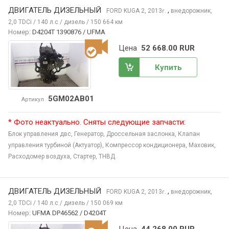
ДВИГАТЕЛЬ ДИЗЕЛЬНЫЙ
,
FORD KUGA
2, 2013
внедорожник,
г.
2,0 TDCi / 140 л.с / дизель / 150 664 км
Номер:
D4204T 1390876 / UFMA
Цена
52 668.00 RUR
Купить
5GM02AB01
Артикул
* Фото неактуально. Сняты следующие запчасти:
Блок управления двс,
Генератор,
Дроссельная заслонка,
Клапан
управления турбиной (Актуатор),
Компрессор кондиционера,
Маховик,
Расходомер воздуха,
Стартер,
ТНВД
ДВИГАТЕЛЬ ДИЗЕЛЬНЫЙ
,
FORD KUGA
2, 2013
внедорожник,
г.
2,0 TDCi / 140 л.с / дизель / 150 069 км
Номер:
UFMA DP46562 / D4204T
Цена
44 268.00 RUR