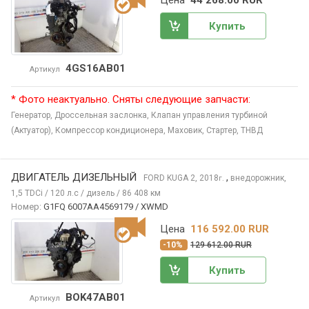
Купить
4GS16AB01
Артикул
* Фото неактуально. Сняты следующие запчасти:
Генератор,
Дроссельная заслонка,
Клапан управления турбиной
(Актуатор),
Компрессор кондиционера,
Маховик,
Стартер,
ТНВД
ДВИГАТЕЛЬ ДИЗЕЛЬНЫЙ
,
FORD KUGA
2, 2018
внедорожник,
г.
1,5 TDCi / 120 л.с / дизель / 86 408 км
Номер:
G1FQ 6007AA4569179 / XWMD
Цена
116 592.00 RUR
-10%
129 612.00 RUR
Купить
BOK47AB01
Артикул