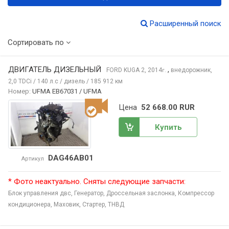
Расширенный поиск
Сортировать по
ДВИГАТЕЛЬ ДИЗЕЛЬНЫЙ
,
FORD KUGA
2, 2014
внедорожник,
г.
2,0 TDCi / 140 л.с / дизель / 185 912 км
Номер:
UFMA EB67031 / UFMA
Цена
52 668.00 RUR
Купить
DAG46AB01
Артикул
* Фото неактуально. Сняты следующие запчасти:
Блок управления двс,
Генератор,
Дроссельная заслонка,
Компрессор
кондиционера,
Маховик,
Стартер,
ТНВД