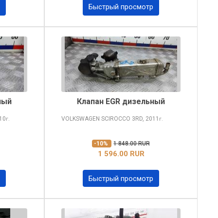
Быстрый просмотр
ный
Клапан EGR дизельный
10
VOLKSWAGEN SCIROCCO
3RD, 2011
г.
г.
-10%
1 848.00 RUR
1 596.00 RUR
Быстрый просмотр