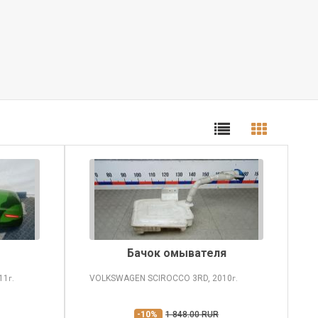
Бачок омывателя
11
VOLKSWAGEN SCIROCCO
3RD, 2010
г.
г.
-10%
1 848.00 RUR