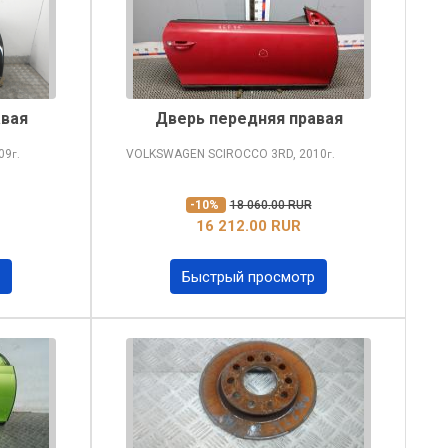
авая
Дверь передняя правая
09
VOLKSWAGEN SCIROCCO
3RD, 2010
г.
г.
-10%
18 060.00 RUR
16 212.00 RUR
Быстрый просмотр