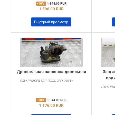
-10%
1 848.00 RUR
1 596.00 RUR
Быстрый просмотр
Дроссельная заслонка дизельная
Защит
подк
VOLKSWAGEN SCIROCCO
3RD, 2011
г.
VOLKSWA
-10%
1 344.00 RUR
1 176.00 RUR