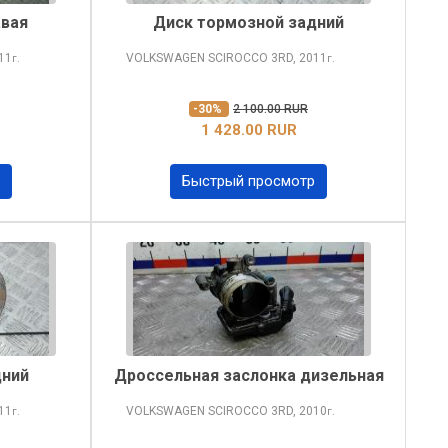
авая
Диск тормозной задний
11
VOLKSWAGEN SCIROCCO
3RD, 2011
г.
г.
-30%
2 100.00 RUR
1 428.00 RUR
Быстрый просмотр
дний
Дроссельная заслонка дизельная
11
VOLKSWAGEN SCIROCCO
3RD, 2010
г.
г.