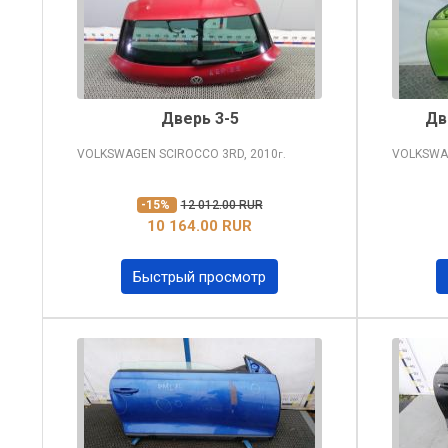
Дверь 3-5
Дв
VOLKSWAGEN SCIROCCO
3RD, 2010
VOLKSWA
г.
-15%
12 012.00 RUR
10 164.00 RUR
Быстрый просмотр