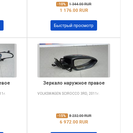
-10%
1 344.00 RUR
1 176.00 RUR
Быстрый просмотр
евое
Зеркало наружное правое
11
VOLKSWAGEN SCIROCCO
3RD, 2011
г.
г.
-15%
8 232.00 RUR
6 972.00 RUR