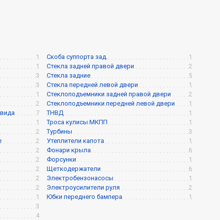
1
Скоба суппорта зад.
1
1
Стекла задней правой двери
2
3
Стекла задние
5
3
Стекла передней левой двери
1
1
Стеклоподъемники задней правой двери
2
2
Стеклоподъемники передней левой двери
1
 вида
7
ТНВД
1
1
Троса кулисы МКПП
1
2
Турбины
3
е
2
Утеплители капота
1
2
Фонари крыла
6
2
Форсунки
1
2
Щеткодержатели
6
2
Электробензонасосы
1
2
Электроусилители руля
2
1
Юбки переднего бампера
1
3
4