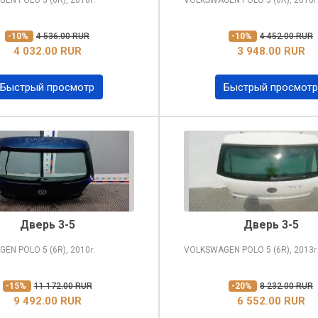
г.
г
-10%
4 536.00 RUR
-10%
4 452.00 RUR
4 032.00 RUR
3 948.00 RUR
Быстрый просмотр
Быстрый просмотр
Дверь 3-5
Дверь 3-5
GEN POLO
5 (6R), 2010
VOLKSWAGEN POLO
5 (6R), 2013
г.
г
-15%
11 172.00 RUR
-20%
8 232.00 RUR
9 492.00 RUR
6 552.00 RUR