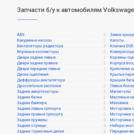
Запчасти б/у к автомобилям Volkswagen
ABS
3
Замки крышк
Вакуумные насосы
2
Капоты
Вентиляторы радиатора
4
Клапана EGR
Впускные коллекторы
2
Компрессор
Двери задние левые
1
Корзины сце
Двери задние правые
2
Корпуса воз
Двери передние левые
1
Крепления з
Диски сцепления
1
Крылья пере
Диффузоры вентилятора
1
Крышки баг
Дроссельные заслонки
2
Левые боков
Задние амортизаторы
3
Магнитолы
Задние балки
2
Масляные н
Задние бампера
2
Маховики
Задние левые суппорта
2
Моторчики с
Задние правые суппорта
2
Моторчики с
Задние пружины
8
Моторчики с
Задние ступицы
4
Наборы инс
Задние тормозные диски
2
Передние а