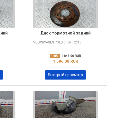
дний
Диск тормозной задний
VOLKSWAGEN POLO
5 (6R), 2010
.
г.
-10%
1 848.00 RUR
1 596.00 RUR
Быстрый просмотр