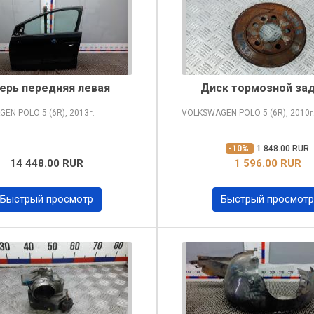
ерь передняя левая
Диск тормозной за
GEN POLO
5 (6R), 2013
VOLKSWAGEN POLO
5 (6R), 2010
г.
г
-10%
1 848.00 RUR
14 448.00 RUR
1 596.00 RUR
Быстрый просмотр
Быстрый просмотр