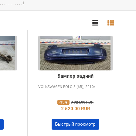
1
Бампер задний
VOLKSWAGEN POLO
5 (6R), 2010
.
г.
-15%
3 024.00 RUR
2 520.00 RUR
Быстрый просмотр