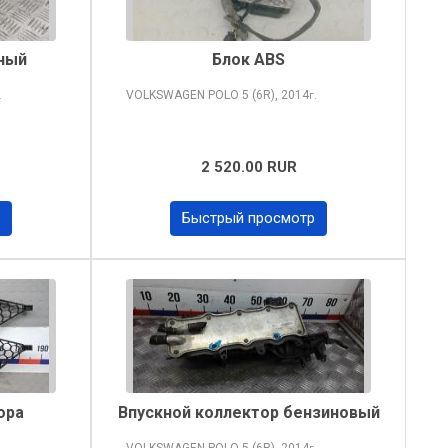
ный
Блок ABS
VOLKSWAGEN POLO
5 (6R), 2014
.
г.
2 520.00 RUR
Быстрый просмотр
ора
Впускной коллектор бензиновый
VOLKSWAGEN POLO
5 (6R), 2014