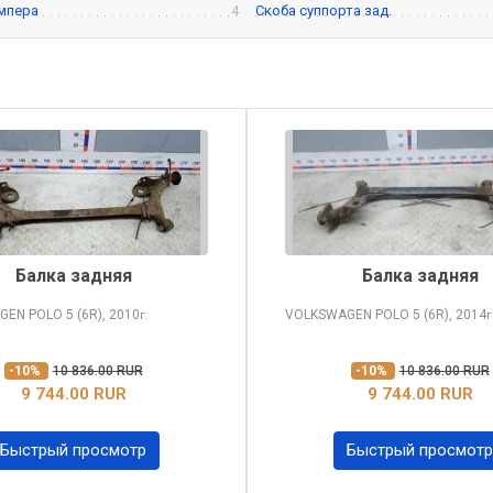
мпера
4
Скоба суппорта зад.
Балка задняя
Балка задняя
GEN POLO
5 (6R), 2010
VOLKSWAGEN POLO
5 (6R), 2014
г.
г
-10%
10 836.00 RUR
-10%
10 836.00 RUR
9 744.00 RUR
9 744.00 RUR
Быстрый просмотр
Быстрый просмотр