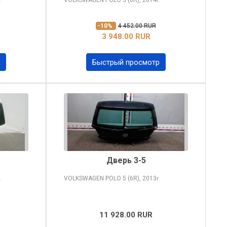
.
г.
-10%
4 452.00 RUR
3 948.00 RUR
Быстрый просмотр
Дверь 3-5
VOLKSWAGEN POLO
5 (6R), 2013
.
г.
11 928.00 RUR