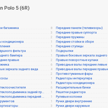
 Polo 5 (6R)
и багажника
8
Передние панели (телевизоры)
3
Передние правые суппорта
2
Передние пружины
ы кондиционера
1
Передние стойки в сборе
пления
1
Передние ступицы
душного фильтра
1
Подкрылки
аднего бампера
1
Правые боковые зеркала заднего
дние правые
2
Правые поворотные кулаки
ажника
6
Приводные валы передние левые
ые зеркала заднего вида
4
Приводные валы передние правы
2
Противотуманные фары
асосы
1
Радиаторы интеркулера
1
Радиаторы кондиционера
теклоочистителя
6
Расширительные бачки
теклоподъемника задней пр...
1
Решетки радиатора
теклоподъемника передней ...
1
Рулевые колонки
трументов
1
Ручки двери внутренние
мортизаторы
3
Ручки двери наружные