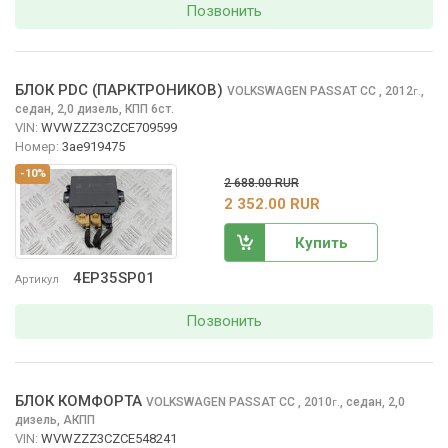
Позвонить
БЛОК PDC (ПАРКТРОНИКОВ)
VOLKSWAGEN PASSAT CC
, 2012
,
г.
седан, 2,0 дизель, КПП 6ст.
VIN:
WVWZZZ3CZCE709599
Номер:
3ae919475
-10%
2 688.00 RUR
2 352.00 RUR
Купить
4EP35SP01
Артикул
Позвонить
БЛОК КОМФОРТА
VOLKSWAGEN PASSAT CC
, 2010
,
седан, 2,0
г.
дизель, АКПП
VIN:
WVWZZZ3CZCE548241