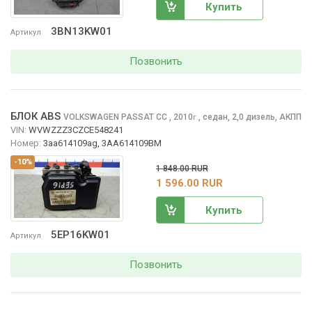
Купить
3BN13KW01
Артикул
Позвонить
БЛОК ABS
VOLKSWAGEN PASSAT CC
, 2010
,
седан, 2,0 дизель, АКПП
г.
VIN:
WVWZZZ3CZCE548241
Номер:
3aa614109ag, 3AA614109BM
-10%
1 848.00 RUR
1 596.00 RUR
Купить
5EP16KW01
Артикул
Позвонить