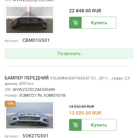
22 848.00 RUR
Купить
CBM01G501
Артикул
Позвонить
БАМПЕР ПЕРЕДНИЙ
VOLKSWAGEN PASSAT CC
, 2011
,
седан, 2,0
г.
дизель, КПП 6ст.
VIN:
WVWZZZ3CZAE536449
Номер:
3C8807217N, 3C8807651B
-10%
14 532.00 RUR
13 020.00 RUR
Купить
5OK27G501
Артикул