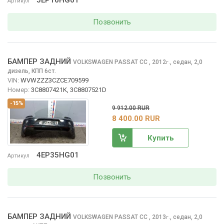
5EP16HG01
Артикул
Позвонить
БАМПЕР ЗАДНИЙ
VOLKSWAGEN PASSAT CC
, 2012
,
седан, 2,0
г.
дизель, КПП 6ст.
VIN:
WVWZZZ3CZCE709599
Номер:
3C8807421K, 3C8807521D
-15%
9 912.00 RUR
8 400.00 RUR
Купить
4EP35HG01
Артикул
Позвонить
БАМПЕР ЗАДНИЙ
VOLKSWAGEN PASSAT CC
, 2013
,
седан, 2,0
г.