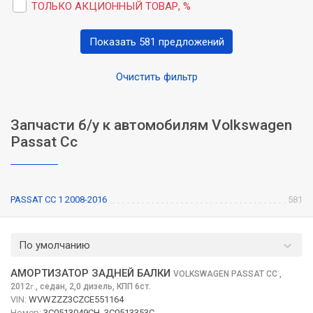
ТОЛЬКО АКЦИОННЫЙ ТОВАР, %
Показать 581 предложений
Очистить фильтр
Запчасти б/у к автомобилям Volkswagen
Passat Cc
PASSAT CC 1 2008-2016
581
По умолчанию
АМОРТИЗАТОР ЗАДНЕЙ БАЛКИ
VOLKSWAGEN PASSAT CC
,
2012
,
седан, 2,0 дизель, КПП 6ст.
г.
VIN:
WVWZZZ3CZCE551164
Номер:
3C0513049CH, 3C0513353C