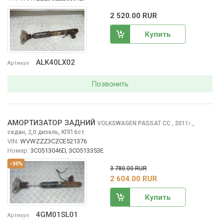
2 520.00 RUR
Купить
ALK40LX02
Артикул
Позвонить
АМОРТИЗАТОР ЗАДНИЙ
VOLKSWAGEN PASSAT CC
, 2011
,
г.
седан, 2,0 дизель, КПП 6ст.
VIN:
WVWZZZ3CZCE521376
Номер:
3C0513046D, 3C0513353E
-30%
3 780.00 RUR
2 604.00 RUR
Купить
4GM01SL01
Артикул