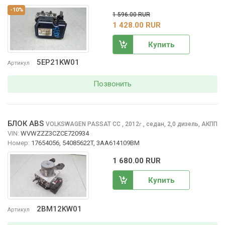
-10%
1 596.00 RUR
1 428.00 RUR
Купить
5EP21KW01
Артикул
Позвонить
БЛОК ABS
VOLKSWAGEN PASSAT CC
, 2012
,
седан, 2,0 дизель, АКПП
г.
VIN:
WVWZZZ3CZCE720934
Номер:
17654056, 54085622T, 3AA614109BM
1 680.00 RUR
Купить
2BM12KW01
Артикул