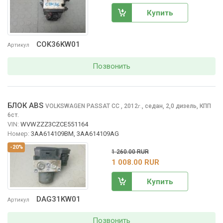
Купить
COK36KW01
Артикул
Позвонить
БЛОК ABS
VOLKSWAGEN PASSAT CC
, 2012
,
седан, 2,0 дизель, КПП
г.
6ст.
VIN:
WVWZZZ3CZCE551164
Номер:
3AA614109BM, 3AA614109AG
-20%
1 260.00 RUR
1 008.00 RUR
Купить
DAG31KW01
Артикул
Позвонить