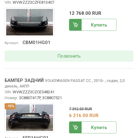
VIN:
WVWZZZ3CZFE813407
12 768.00 RUR
Купить
CBM01HG01
Артикул
Позвонить
БАМПЕР ЗАДНИЙ
VOLKSWAGEN PASSAT CC
, 2010
,
седан, 2,0
г.
дизель, АКПП
VIN:
WVWZZZ3CZCE548241
Номер:
3C8807417P, 3C8807521
-15%
7 392.00 RUR
6 216.00 RUR
Купить