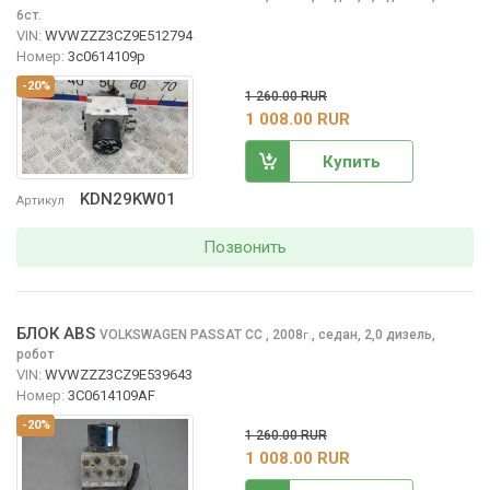
6ст.
VIN:
WVWZZZ3CZ9E512794
Номер:
3c0614109p
-20%
1 260.00 RUR
1 008.00 RUR
Купить
KDN29KW01
Артикул
Позвонить
БЛОК ABS
VOLKSWAGEN PASSAT CC
, 2008
,
седан, 2,0 дизель,
г.
робот
VIN:
WVWZZZ3CZ9E539643
Номер:
3C0614109AF
-20%
1 260.00 RUR
1 008.00 RUR