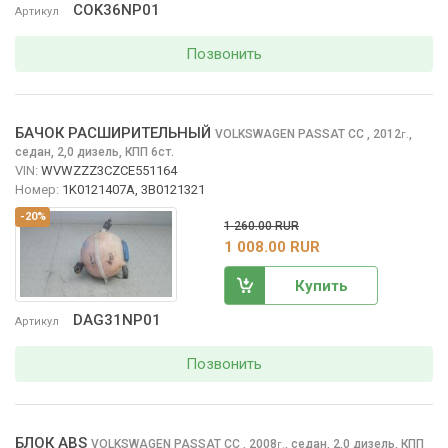
COK36NP01
Артикул
Позвонить
БАЧОК РАСШИРИТЕЛЬНЫЙ
VOLKSWAGEN PASSAT CC
, 2012
,
г.
седан, 2,0 дизель, КПП 6ст.
VIN:
WVWZZZ3CZCE551164
Номер:
1K0121407A, 3B0121321
-20%
1 260.00 RUR
1 008.00 RUR
Купить
DAG31NP01
Артикул
Позвонить
БЛОК ABS
VOLKSWAGEN PASSAT CC
, 2008
,
седан, 2,0 дизель, КПП
г.