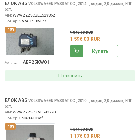
БЛОК ABS
VOLKSWAGEN PASSAT CC
, 2014
,
седан, 2,0 дизель, КПП
г.
6ст.
VIN:
WVWZZZ3CZEE523862
Номер:
3AA614109BM
-10%
1 848.00 RUR
1 596.00 RUR
Купить
AEP25KW01
Артикул
Позвонить
БЛОК ABS
VOLKSWAGEN PASSAT CC
, 2010
,
седан, 2,0 дизель, КПП
г.
6ст.
VIN:
WVWZZZ3CZAE540770
Номер:
3c0614109af
-10%
1 344.00 RUR
1 176.00 RUR