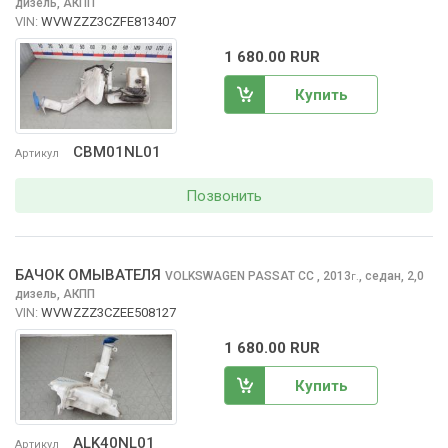
дизель, АКПП
VIN:
WVWZZZ3CZFE813407
1 680.00 RUR
Купить
CBM01NL01
Артикул
Позвонить
БАЧОК ОМЫВАТЕЛЯ
VOLKSWAGEN PASSAT CC
, 2013
,
седан, 2,0
г.
дизель, АКПП
VIN:
WVWZZZ3CZEE508127
1 680.00 RUR
Купить
ALK40NL01
Артикул