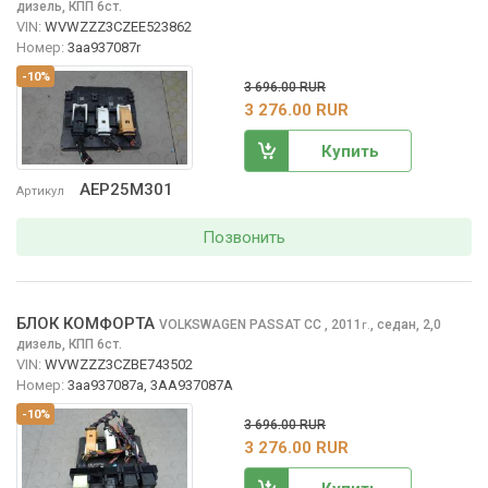
дизель, КПП 6ст.
VIN:
WVWZZZ3CZEE523862
Номер:
3aa937087r
-10%
3 696.00 RUR
3 276.00 RUR
Купить
AEP25M301
Артикул
Позвонить
БЛОК КОМФОРТА
VOLKSWAGEN PASSAT CC
, 2011
,
седан, 2,0
г.
дизель, КПП 6ст.
VIN:
WVWZZZ3CZBE743502
Номер:
3aa937087a, 3AA937087A
-10%
3 696.00 RUR
3 276.00 RUR