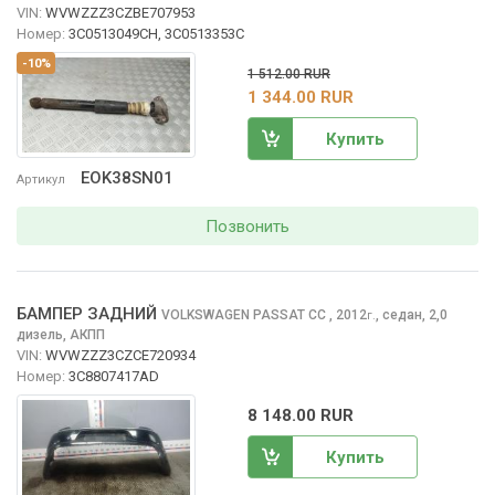
VIN:
WVWZZZ3CZBE707953
Номер:
3C0513049CH, 3C0513353C
-10%
1 512.00 RUR
1 344.00 RUR
Купить
EOK38SN01
Артикул
Позвонить
БАМПЕР ЗАДНИЙ
VOLKSWAGEN PASSAT CC
, 2012
,
седан, 2,0
г.
дизель, АКПП
VIN:
WVWZZZ3CZCE720934
Номер:
3C8807417AD
8 148.00 RUR
Купить