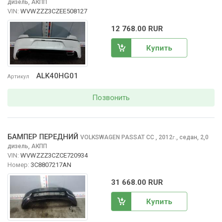
дизель, АКПП
VIN:
WVWZZZ3CZEE508127
12 768.00 RUR
Купить
ALK40HG01
Артикул
Позвонить
БАМПЕР ПЕРЕДНИЙ
VOLKSWAGEN PASSAT CC
, 2012
,
седан, 2,0
г.
дизель, АКПП
VIN:
WVWZZZ3CZCE720934
Номер:
3C8807217AN
31 668.00 RUR
Купить