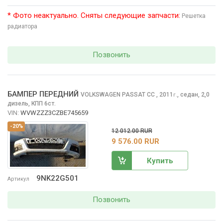
* Фото неактуально. Сняты следующие запчасти:
Решетка
радиатора
Позвонить
БАМПЕР ПЕРЕДНИЙ
VOLKSWAGEN PASSAT CC
, 2011
,
седан, 2,0
г.
дизель, КПП 6ст.
VIN:
WVWZZZ3CZBE745659
-20%
12 012.00 RUR
9 576.00 RUR
Купить
9NK22G501
Артикул
Позвонить