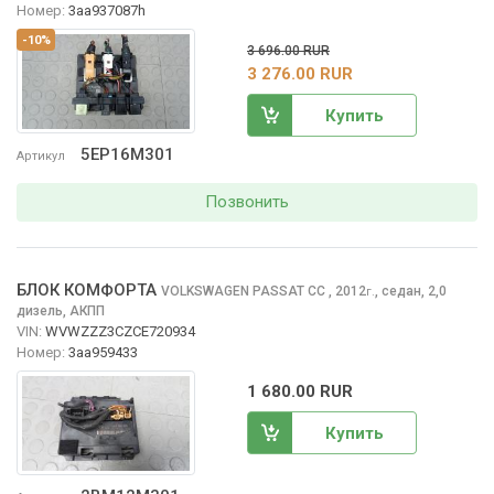
Номер:
3aa937087h
-10%
3 696.00 RUR
3 276.00 RUR
Купить
5EP16M301
Артикул
Позвонить
БЛОК КОМФОРТА
VOLKSWAGEN PASSAT CC
, 2012
,
седан, 2,0
г.
дизель, АКПП
VIN:
WVWZZZ3CZCE720934
Номер:
3aa959433
1 680.00 RUR
Купить