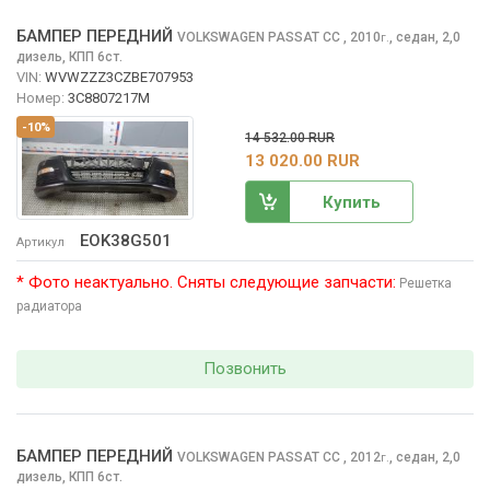
БАМПЕР ПЕРЕДНИЙ
VOLKSWAGEN PASSAT CC
, 2010
,
седан, 2,0
г.
дизель, КПП 6ст.
VIN:
WVWZZZ3CZBE707953
Номер:
3C8807217M
-10%
14 532.00 RUR
13 020.00 RUR
Купить
EOK38G501
Артикул
* Фото неактуально. Сняты следующие запчасти:
Решетка
радиатора
Позвонить
БАМПЕР ПЕРЕДНИЙ
VOLKSWAGEN PASSAT CC
, 2012
,
седан, 2,0
г.
дизель, КПП 6ст.