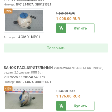
Номер:
1K0121407A, 3B0121321
-20%
1 260.00 RUR
1 008.00 RUR
Купить
4GM01NP01
Артикул
Позвонить
БАЧОК РАСШИРИТЕЛЬНЫЙ
VOLKSWAGEN PASSAT CC
, 2010
,
г.
седан, 2,0 дизель, КПП 6ст.
VIN:
WVWZZZ3CZAE540770
Номер:
1K0121407A, 3B0121321
-10%
1 344.00 RUR
1 176.00 RUR
Купить