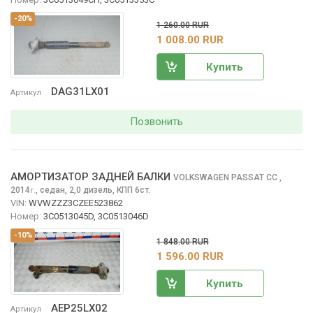
-20%
1 260.00 RUR
1 008.00 RUR
Купить
DAG31LX01
Артикул
Позвонить
АМОРТИЗАТОР ЗАДНЕЙ БАЛКИ
VOLKSWAGEN PASSAT CC
,
2014
,
седан, 2,0 дизель, КПП 6ст.
г.
VIN:
WVWZZZ3CZEE523862
Номер:
3C0513045D, 3C0513046D
-10%
1 848.00 RUR
1 596.00 RUR
Купить
AEP25LX02
Артикул