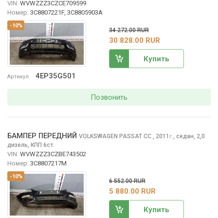
VIN:
WVWZZZ3CZCE709599
Номер:
3C8807221F, 3C8805903A
-10%
34 272.00 RUR
30 828.00 RUR
Купить
4EP35G501
Артикул
Позвонить
БАМПЕР ПЕРЕДНИЙ
VOLKSWAGEN PASSAT CC
, 2011
,
седан, 2,0
г.
дизель, КПП 6ст.
VIN:
WVWZZZ3CZBE743502
Номер:
3C8807217M
-10%
6 552.00 RUR
5 880.00 RUR
Купить