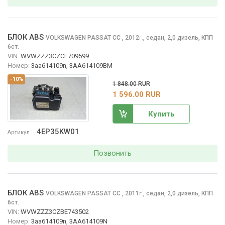
БЛОК ABS
VOLKSWAGEN PASSAT CC
, 2012
,
седан, 2,0 дизель, КПП
г.
6ст.
VIN:
WVWZZZ3CZCE709599
Номер:
3aa614109n, 3AA614109BM
-10%
1 848.00 RUR
1 596.00 RUR
Купить
4EP35KW01
Артикул
Позвонить
БЛОК ABS
VOLKSWAGEN PASSAT CC
, 2011
,
седан, 2,0 дизель, КПП
г.
6ст.
VIN:
WVWZZZ3CZBE743502
Номер:
3aa614109n, 3AA614109N