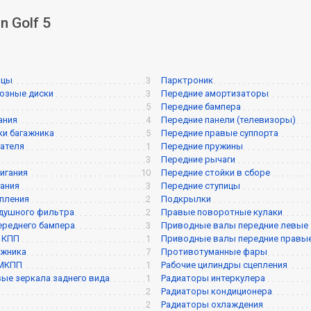
 Golf 5
ицы
3
Парктроник
озные диски
3
Передние амортизаторы
5
Передние бампера
ания
4
Передние панели (телевизоры)
и багажника
5
Передние правые суппорта
ателя
1
Передние пружины
3
Передние рычаги
игания
10
Передние стойки в сборе
ания
3
Передние ступицы
пления
2
Подкрылки
душного фильтра
2
Правые поворотные кулаки
ереднего бампера
3
Приводные валы передние левые
 КПП
1
Приводные валы передние правы
ажника
7
Противотуманные фары
 МКПП
1
Рабочие цилиндры сцепления
ые зеркала заднего вида
1
Радиаторы интеркулера
2
Радиаторы кондиционера
2
Радиаторы охлаждения