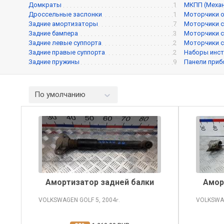
Домкраты
1
МКПП (Механ
Дроссельные заслонки
1
Моторчики о
Задние амортизаторы
7
Моторчики с
Задние бампера
3
Моторчики с
Задние левые суппорта
2
Моторчики с
Задние правые суппорта
2
Наборы инс
Задние пружины
9
Панели при
По умолчанию
Амортизатор задней балки
Амор
VOLKSWAGEN GOLF
5, 2004
VOLKSWA
г.