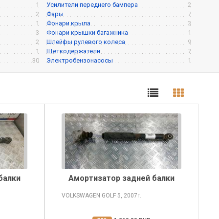
1
Усилители переднего бампера
2
2
Фары
7
1
Фонари крыла
3
3
Фонари крышки багажника
1
2
Шлейфы рулевого колеса
9
1
Щеткодержатели
7
30
Электробензонасосы
1
балки
Амортизатор задней балки
VOLKSWAGEN GOLF
5, 2007
г.