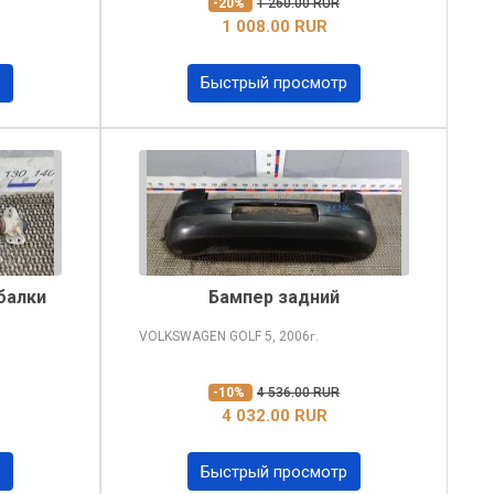
-20%
1 260.00 RUR
1 008.00 RUR
Быстрый просмотр
балки
Бампер задний
VOLKSWAGEN GOLF
5, 2006
г.
-10%
4 536.00 RUR
4 032.00 RUR
Быстрый просмотр