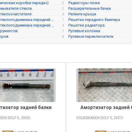
ические коробки передач)
2
Радиаторы печки
мывателя стекла
2
Расширительные бачки
теклоочистителя
4
Релинги крыши
теклоподъемника передней ...
1
Решетки переднего бампера
теклоподъемника передней ...
4
Решетки радиатора
трументов
1
Рулевые колонки
боров
6
Рулевые переключатели
тизатор задней балки
Амортизатор задней 
GEN GOLF
5, 2005
VOLKSWAGEN GOLF
5, 2007
г.
г.