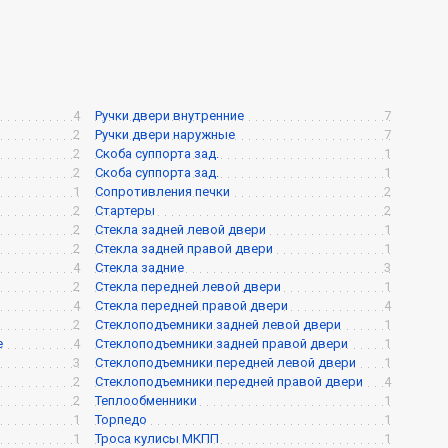
4
Ручки двери внутренние
7
2
Ручки двери наружные
7
2
Скоба суппорта зад.
1
2
Скоба суппорта зад.
1
1
Сопротивления печки
2
2
Стартеры
2
2
Стекла задней левой двери
1
2
Стекла задней правой двери
1
4
Стекла задние
3
2
Стекла передней левой двери
1
4
Стекла передней правой двери
4
2
Стеклоподъемники задней левой двери
1
е
4
Стеклоподъемники задней правой двери
1
3
Стеклоподъемники передней левой двери
1
2
Стеклоподъемники передней правой двери
4
2
Теплообменники
1
1
Торпедо
1
1
Троса кулисы МКПП
1