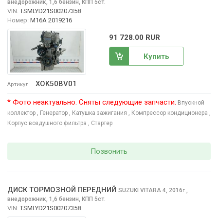
внедорожник, 1,6 бензин, КПП 5ст.
VIN:
TSMLYD21S00207358
Номер:
M16A 2019216
91 728.00 RUR
Купить
XOK50BV01
Артикул
* Фото неактуально. Сняты следующие запчасти:
Впускной
коллектор
, Генератор
, Катушка зажигания
, Компрессор кондиционера
,
Корпус воздушного фильтра
, Стартер
Позвонить
ДИСК ТОРМОЗНОЙ ПЕРЕДНИЙ
SUZUKI VITARA
4, 2016
,
г.
внедорожник, 1,6 бензин, КПП 5ст.
VIN:
TSMLYD21S00207358