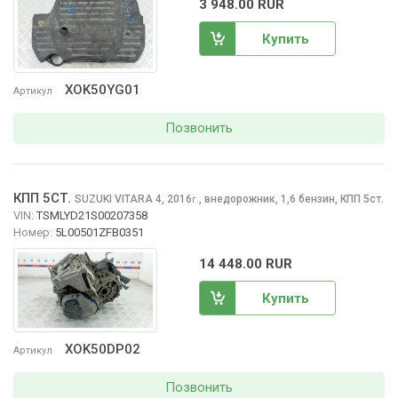
3 948.00 RUR
Купить
XOK50YG01
Артикул
Позвонить
КПП 5СТ.
SUZUKI VITARA
4, 2016
,
внедорожник, 1,6 бензин, КПП 5ст.
г.
VIN:
TSMLYD21S00207358
Номер:
5L00501ZFB0351
14 448.00 RUR
Купить
XOK50DP02
Артикул
Позвонить