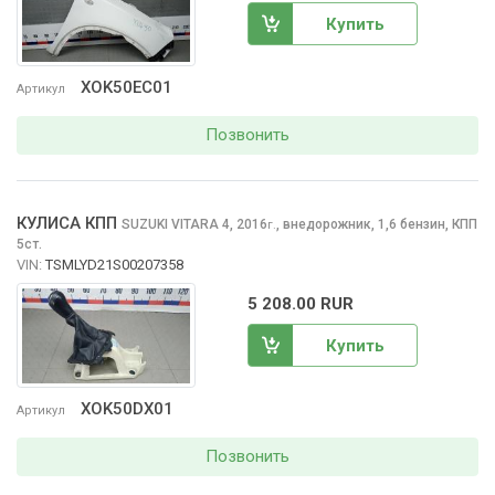
Купить
XOK50EC01
Артикул
Позвонить
КУЛИСА КПП
SUZUKI VITARA
4, 2016
,
внедорожник, 1,6 бензин, КПП
г.
5ст.
VIN:
TSMLYD21S00207358
5 208.00 RUR
Купить
XOK50DX01
Артикул
Позвонить