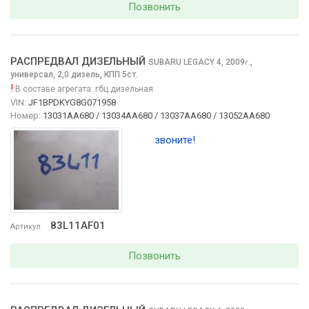
Позвонить
РАСПРЕДВАЛ ДИЗЕЛЬНЫЙ
SUBARU LEGACY
4, 2009
,
г.
универсал, 2,0 дизель, КПП 5ст.
!
В составе агрегата:
гбц дизельная
VIN:
JF1BPDKYG8G071958
Номер:
13031AA680 / 13034AA680 / 13037AA680 / 13052AA680
звоните!
83L11AF01
Артикул
Позвонить