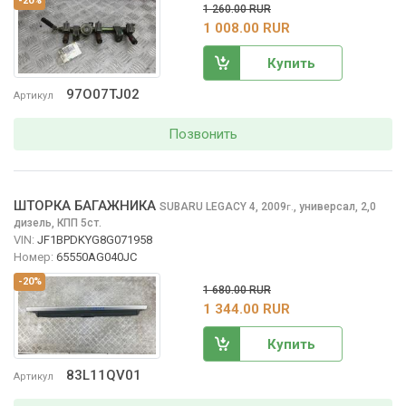
-20%
1 260.00 RUR
1 008.00 RUR
Купить
97O07TJ02
Артикул
Позвонить
ШТОРКА БАГАЖНИКА
SUBARU LEGACY
4, 2009
,
универсал, 2,0
г.
дизель, КПП 5ст.
VIN:
JF1BPDKYG8G071958
Номер:
65550AG040JC
-20%
1 680.00 RUR
1 344.00 RUR
Купить
83L11QV01
Артикул