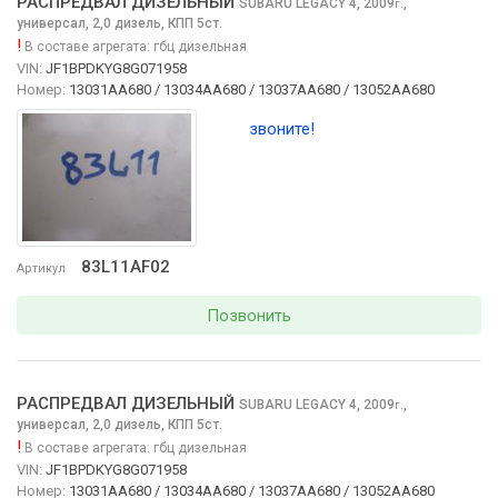
РАСПРЕДВАЛ ДИЗЕЛЬНЫЙ
SUBARU LEGACY
4, 2009
,
г.
универсал, 2,0 дизель, КПП 5ст.
!
В составе агрегата:
гбц дизельная
VIN:
JF1BPDKYG8G071958
Номер:
13031AA680 / 13034AA680 / 13037AA680 / 13052AA680
звоните!
83L11AF02
Артикул
Позвонить
РАСПРЕДВАЛ ДИЗЕЛЬНЫЙ
SUBARU LEGACY
4, 2009
,
г.
универсал, 2,0 дизель, КПП 5ст.
!
В составе агрегата:
гбц дизельная
VIN:
JF1BPDKYG8G071958
Номер:
13031AA680 / 13034AA680 / 13037AA680 / 13052AA680