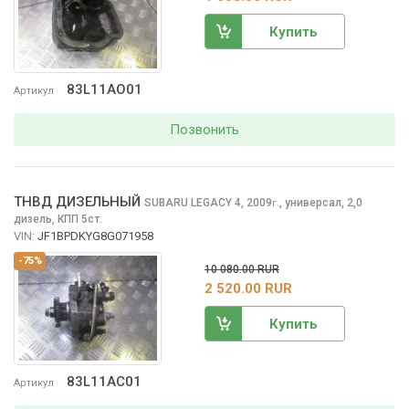
Купить
83L11AO01
Артикул
Позвонить
ТНВД ДИЗЕЛЬНЫЙ
SUBARU LEGACY
4, 2009
,
универсал, 2,0
г.
дизель, КПП 5ст.
VIN:
JF1BPDKYG8G071958
-75%
10 080.00 RUR
2 520.00 RUR
Купить
83L11AC01
Артикул