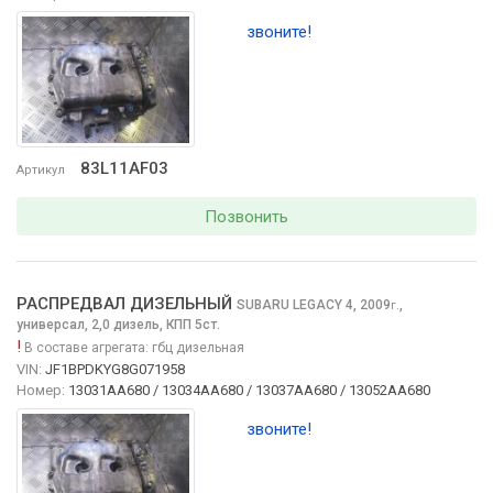
звоните!
83L11AF03
Артикул
Позвонить
РАСПРЕДВАЛ ДИЗЕЛЬНЫЙ
SUBARU LEGACY
4, 2009
,
г.
универсал, 2,0 дизель, КПП 5ст.
!
В составе агрегата:
гбц дизельная
VIN:
JF1BPDKYG8G071958
Номер:
13031AA680 / 13034AA680 / 13037AA680 / 13052AA680
звоните!