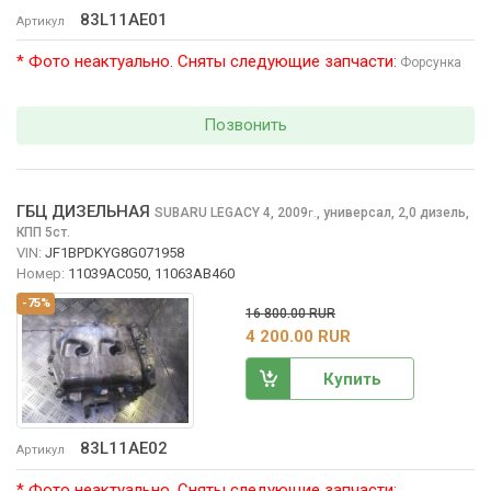
83L11AE01
Артикул
* Фото неактуально. Сняты следующие запчасти:
Форсунка
Позвонить
ГБЦ ДИЗЕЛЬНАЯ
SUBARU LEGACY
4, 2009
,
универсал, 2,0 дизель,
г.
КПП 5ст.
VIN:
JF1BPDKYG8G071958
Номер:
11039AC050, 11063AB460
-75%
16 800.00 RUR
4 200.00 RUR
Купить
83L11AE02
Артикул
* Фото неактуально. Сняты следующие запчасти: