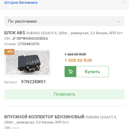
Шторки багажника
1
По умолчанию
БЛОК ABS
SUBARU LEGACY
4, 2006
,
универсал, 2,5 бензин, КПП 5ст.
г.
VIN:
JF1BP9KKB6G038526
Номер:
27594AG070
-20%
1 260.00 RUR
1 008.00 RUR
Купить
97N22KW01
Артикул
Позвонить
ВПУСКНОЙ КОЛЛЕКТОР БЕНЗИНОВЫЙ
SUBARU LEGACY
4,
2006
,
универсал, 3,0 бензин, КПП 5ст.
г.
VIN:
-------