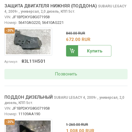
ЗАЩИТА ДВИГАТЕЛЯ НИЖНЯЯ (ПОДДОНА)
SUBARU LEGACY
4, 2009
,
универсал, 2,0 дизель, КПП 5ст.
г.
VIN:
JF1BPDKYG8G071958
Номер:
56410AG220, 56410AG221
-20%
840.00 RUR
672.00 RUR
Купить
83L11H501
Артикул
Позвонить
ПОДДОН ДИЗЕЛЬНЫЙ
SUBARU LEGACY
4, 2009
,
универсал, 2,0
г.
дизель, КПП 5ст.
VIN:
JF1BPDKYG8G071958
Номер:
11109AA190
-20%
1 260.00 RUR
1 008.00 RUR