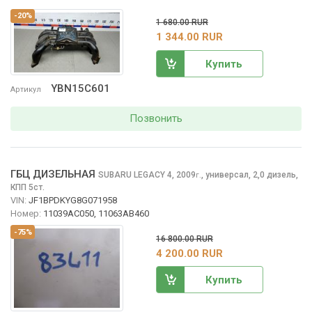
-20%
1 680.00 RUR
1 344.00 RUR
Купить
YBN15C601
Артикул
Позвонить
ГБЦ ДИЗЕЛЬНАЯ
SUBARU LEGACY
4, 2009
,
универсал, 2,0 дизель,
г.
КПП 5ст.
VIN:
JF1BPDKYG8G071958
Номер:
11039AC050, 11063AB460
-75%
16 800.00 RUR
4 200.00 RUR
Купить