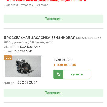
Охладитель отработанных газов
Позвонить
ДРОССЕЛЬНАЯ ЗАСЛОНКА БЕНЗИНОВАЯ
SUBARU LEGACY
4,
2006
,
универсал, 3,0 бензин, АКПП
г.
VIN:
JF1BPEKUA4G007215
Номер:
16112AA040
-20%
1 260.00 RUR
1 008.00 RUR
Купить
97O07CU01
Артикул
Позвонить