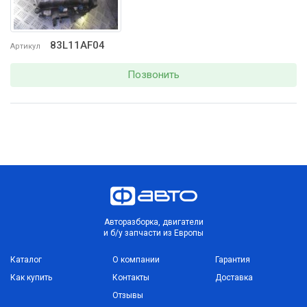
83L11AF04
Артикул
Позвонить
Авторазборка, двигатели
и б/у запчасти из Европы
Каталог
О компании
Гарантия
Как купить
Контакты
Доставка
Отзывы