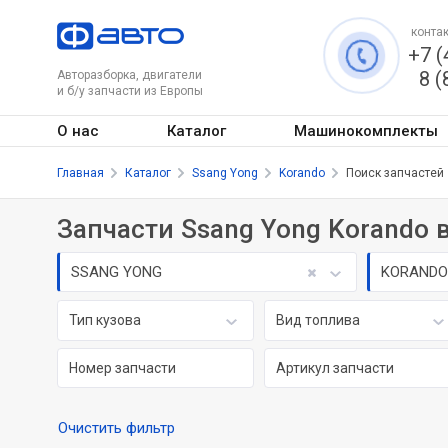
контак
+7 (
8 (
Авторазборка, двигатели
и б/у запчасти из Европы
О нас
Каталог
Машинокомплекты
Главная
Каталог
Ssang Yong
Korando
Поиск запчастей
Запчасти Ssang Yong Korando 
SSANG YONG
KORAND
Тип кузова
Вид топлива
Очистить фильтр