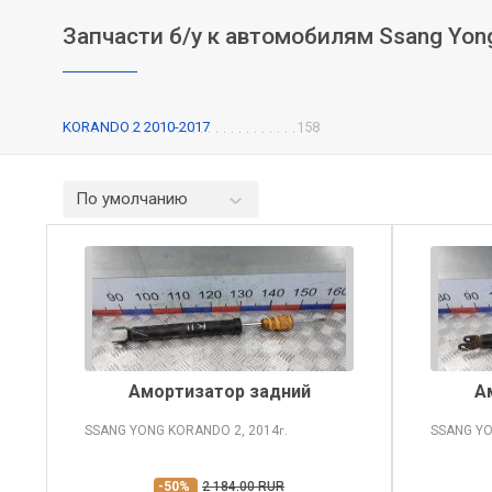
Запчасти б/у к автомобилям Ssang Yon
KORANDO 2 2010-2017
158
По умолчанию
Амортизатор задний
А
SSANG YONG KORANDO
2, 2014
SSANG Y
г.
-50%
2 184.00 RUR