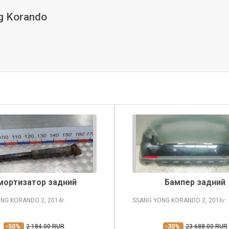
g Korando
мортизатор задний
Бампер задний
ONG KORANDO
2, 2014
SSANG YONG KORANDO
2, 2016
г.
г.
-50%
2 184.00 RUR
-30%
23 688.00 RUR