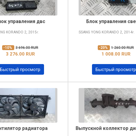
лок управления двс
Блок управления св
ONG KORANDO
2, 2015
SSANG YONG KORANDO
2, 2014
г.
г.
-10%
3 696.00 RUR
-20%
1 260.00 RUR
3 276.00 RUR
1 008.00 RUR
Быстрый просмотр
Быстрый просмотр
нтилятор радиатора
Выпускной коллектор д