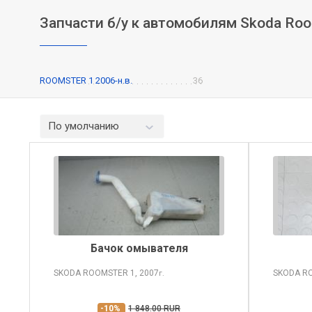
Запчасти б/у к автомобилям Skoda Ro
ROOMSTER 1 2006-н.в.
36
По умолчанию
Бачок омывателя
SKODA ROOMSTER
1, 2007
SKODA R
г.
-10%
1 848.00 RUR