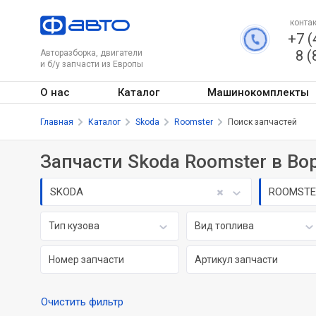
контак
+7 (
8 (
Авторазборка, двигатели
и б/у запчасти из Европы
О нас
Каталог
Машинокомплекты
Главная
Каталог
Skoda
Roomster
Поиск запчастей
Запчасти Skoda Roomster в В
SKODA
ROOMSTE
Тип кузова
Вид топлива
Очистить фильтр