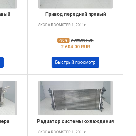
авый
Привод передний правый
SKODA ROOMSTER
1, 2011
г.
-30%
3 780.00 RUR
2 604.00 RUR
Быстрый просмотр
нера
Радиатор системы охлаждения
SKODA ROOMSTER
1, 2011
г.