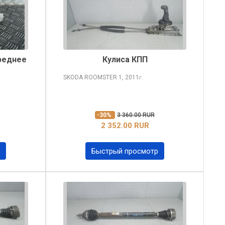
реднее
Кулиса КПП
SKODA ROOMSTER
1, 2011
г.
-30%
3 360.00 RUR
2 352.00 RUR
Быстрый просмотр