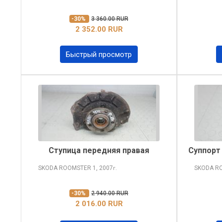
-30%
3 360.00 RUR
2 352.00 RUR
Быстрый просмотр
Ступица передняя правая
Суппорт
SKODA ROOMSTER
1, 2007
SKODA R
г.
-30%
2 940.00 RUR
2 016.00 RUR