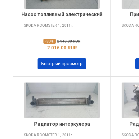
Насос топливный электрический
При
SKODA ROOMSTER
1, 2011
SKODA R
г.
-30%
2 940.00 RUR
2 016.00 RUR
Быстрый просмотр
Радиатор интеркулера
Рад
SKODA ROOMSTER
1, 2011
SKODA R
г.