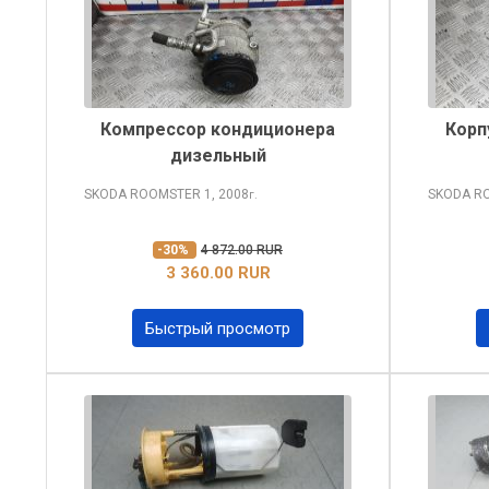
Компрессор кондиционера
Корп
дизельный
SKODA ROOMSTER
1, 2008
SKODA R
г.
-30%
4 872.00 RUR
3 360.00 RUR
Быстрый просмотр