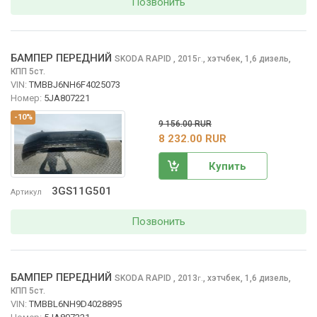
Позвонить
БАМПЕР ПЕРЕДНИЙ
SKODA RAPID
, 2015
,
хэтчбек, 1,6 дизель,
г.
КПП 5ст.
VIN:
TMBBJ6NH6F4025073
Номер:
5JA807221
-10%
9 156.00 RUR
8 232.00 RUR
Купить
3GS11G501
Артикул
Позвонить
БАМПЕР ПЕРЕДНИЙ
SKODA RAPID
, 2013
,
хэтчбек, 1,6 дизель,
г.
КПП 5ст.
VIN:
TMBBL6NH9D4028895