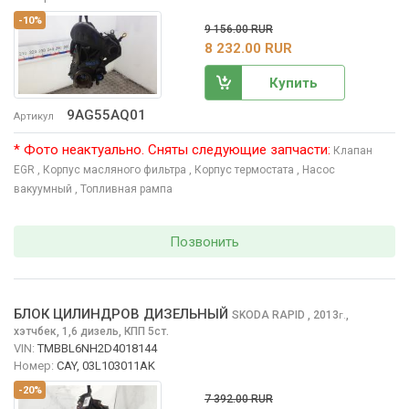
-10%
9 156.00 RUR
8 232.00 RUR
Купить
9AG55AQ01
Артикул
* Фото неактуально. Сняты следующие запчасти:
Клапан
EGR
, Корпус масляного фильтра
, Корпус термостата
, Насос
вакуумный
, Топливная рампа
Позвонить
БЛОК ЦИЛИНДРОВ ДИЗЕЛЬНЫЙ
SKODA RAPID
, 2013
,
г.
хэтчбек, 1,6 дизель, КПП 5ст.
VIN:
TMBBL6NH2D4018144
Номер:
CAY, 03L103011AK
-20%
7 392.00 RUR