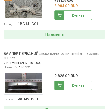
9 912.00 RUR
8 904.00 RUR
Купить
1BG14LG01
Артикул
Позвонить
БАМПЕР ПЕРЕДНИЙ
SKODA RAPID
, 2014
,
хэтчбек, 1,6 дизель,
г.
КПП 5ст.
VIN:
TMBBL6NH2E4010000
Номер:
5JA807221
9 828.00 RUR
Купить
8BG43G501
Артикул