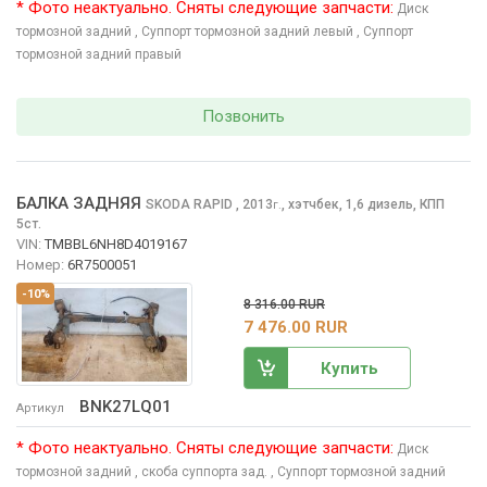
* Фото неактуально. Сняты следующие запчасти:
Диск
тормозной задний
, Суппорт тормозной задний левый
, Суппорт
тормозной задний правый
Позвонить
БАЛКА ЗАДНЯЯ
SKODA RAPID
, 2013
,
хэтчбек, 1,6 дизель, КПП
г.
5ст.
VIN:
TMBBL6NH8D4019167
Номер:
6R7500051
-10%
8 316.00 RUR
7 476.00 RUR
Купить
BNK27LQ01
Артикул
* Фото неактуально. Сняты следующие запчасти:
Диск
тормозной задний
, скоба суппорта зад.
, Суппорт тормозной задний