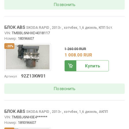
Позвонить
БЛОК ABS
SKODA RAPID
, 2013
,
хэтчбек, 1,6 дизель, КПП 5ст.
г.
VIN:
TMBBL6NHXD4018117
Номер:
18396607
-20%
1 260.00 RUR
1 008.00 RUR
Купить
92Z13KW01
Артикул
Позвонить
БЛОК ABS
SKODA RAPID
, 2013
,
хэтчбек, 1,6 дизель, АКПП
г.
VIN:
TMBBJ6NH0E4******
Номер:
189396607