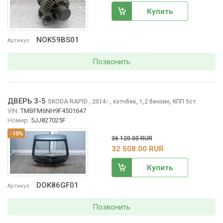
Купить
NOK59BS01
Артикул
Позвонить
ДВЕРЬ 3-5
SKODA RAPID
, 2014
,
хэтчбек, 1,2 бензин, КПП 5ст.
г.
VIN:
TMBFM6NH9F4501647
Номер:
5JJ827025F
-10%
36 120.00 RUR
32 508.00 RUR
Купить
DOK86GF01
Артикул
Позвонить