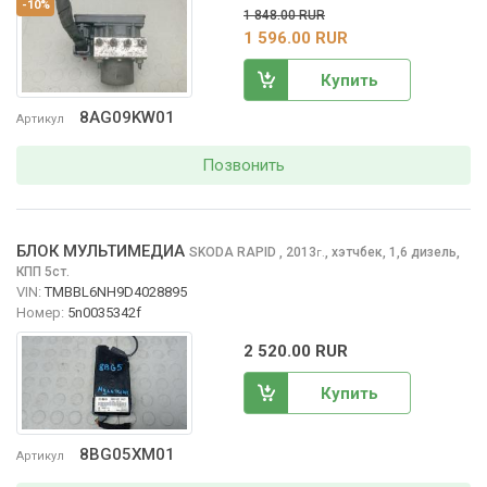
-10%
1 848.00 RUR
1 596.00 RUR
Купить
8AG09KW01
Артикул
Позвонить
БЛОК МУЛЬТИМЕДИА
SKODA RAPID
, 2013
,
хэтчбек, 1,6 дизель,
г.
КПП 5ст.
VIN:
TMBBL6NH9D4028895
Номер:
5n0035342f
2 520.00 RUR
Купить
8BG05XM01
Артикул