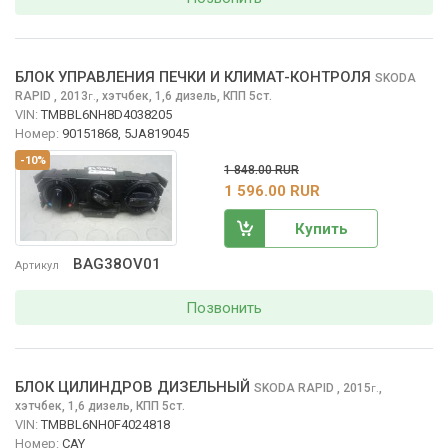
БЛОК УПРАВЛЕНИЯ ПЕЧКИ И КЛИМАТ-КОНТРОЛЯ
SKODA
RAPID
, 2013
,
хэтчбек, 1,6 дизель, КПП 5ст.
г.
VIN:
TMBBL6NH8D4038205
Номер:
90151868, 5JA819045
-10%
1 848.00 RUR
1 596.00 RUR
Купить
BAG38OV01
Артикул
Позвонить
БЛОК ЦИЛИНДРОВ ДИЗЕЛЬНЫЙ
SKODA RAPID
, 2015
,
г.
хэтчбек, 1,6 дизель, КПП 5ст.
VIN:
TMBBL6NH0F4024818
Номер:
CAY