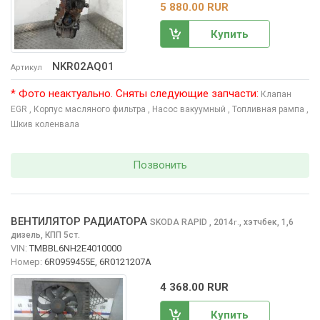
5 880.00 RUR
Купить
NKR02AQ01
Артикул
* Фото неактуально. Сняты следующие запчасти:
Клапан
EGR
, Корпус масляного фильтра
, Насос вакуумный
, Топливная рампа
,
Шкив коленвала
Позвонить
ВЕНТИЛЯТОР РАДИАТОРА
SKODA RAPID
, 2014
,
хэтчбек, 1,6
г.
дизель, КПП 5ст.
VIN:
TMBBL6NH2E4010000
Номер:
6R0959455E, 6R0121207A
4 368.00 RUR
Купить