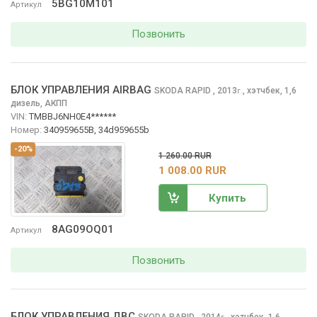
5BG10M101
Артикул
Позвонить
БЛОК УПРАВЛЕНИЯ AIRBAG
SKODA RAPID
, 2013
,
хэтчбек, 1,6
г.
дизель, АКПП
VIN:
TMBBJ6NH0E4******
Номер:
340959655B, 34d959655b
-20%
1 260.00 RUR
1 008.00 RUR
Купить
8AG09OQ01
Артикул
Позвонить
БЛОК УПРАВЛЕНИЯ ДВС
SKODA RAPID
, 2014
,
хэтчбек, 1,6