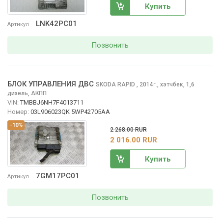
Купить
LNK42PC01
Артикул
Позвонить
БЛОК УПРАВЛЕНИЯ ДВС
SKODA RAPID
, 2014
,
хэтчбек, 1,6
г.
дизель, АКПП
VIN:
TMBBJ6NH7F4013711
Номер:
03L906023QK 5WP42705AA
-10%
2 268.00 RUR
2 016.00 RUR
Купить
7GM17PC01
Артикул
Позвонить