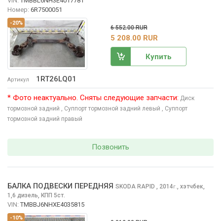
VIN:
TMBBL6NH3E4017781
Номер:
6R7500051
-20%
6 552.00 RUR
5 208.00 RUR
Купить
1RT26LQ01
Артикул
* Фото неактуально. Сняты следующие запчасти:
Диск
тормозной задний
, Суппорт тормозной задний левый
, Суппорт
тормозной задний правый
Позвонить
БАЛКА ПОДВЕСКИ ПЕРЕДНЯЯ
SKODA RAPID
, 2014
,
хэтчбек,
г.
1,6 дизель, КПП 5ст.
VIN:
TMBBJ6NHXE4035815
-10%