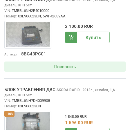
г.
дизель, КПП 5ст.
VIN:
TMBBL6NH2E4010000
Номер:
03L906023LN, 5WP42689AA
2 100.00 RUR
Купить
8BG43PC01
Артикул
Позвонить
БЛОК УПРАВЛЕНИЯ ДВС
SKODA RAPID
, 2013
,
хэтчбек, 1,6
г.
дизель, КПП 5ст.
VIN:
TMBBL6NH7D4009908
Номер:
03L906023LN
-10%
1 848.00 RUR
1 596.00 RUR