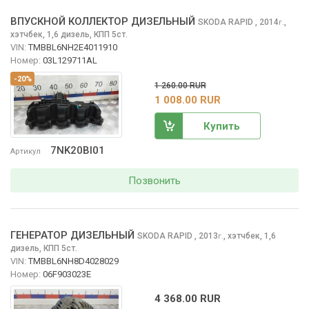
ВПУСКНОЙ КОЛЛЕКТОР ДИЗЕЛЬНЫЙ
SKODA RAPID
, 2014
,
г.
хэтчбек, 1,6 дизель, КПП 5ст.
VIN:
TMBBL6NH2E4011910
Номер:
03L129711AL
-20%
1 260.00 RUR
1 008.00 RUR
Купить
7NK20BI01
Артикул
Позвонить
ГЕНЕРАТОР ДИЗЕЛЬНЫЙ
SKODA RAPID
, 2013
,
хэтчбек, 1,6
г.
дизель, КПП 5ст.
VIN:
TMBBL6NH8D4028029
Номер:
06F903023E
4 368.00 RUR