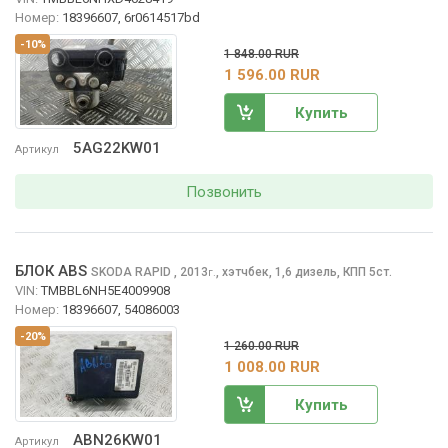
Номер:
18396607, 6r0614517bd
-10%
1 848.00 RUR
1 596.00 RUR
Купить
5AG22KW01
Артикул
Позвонить
БЛОК ABS
SKODA RAPID
, 2013
,
хэтчбек, 1,6 дизель, КПП 5ст.
г.
VIN:
TMBBL6NH5E4009908
Номер:
18396607, 54086003
-20%
1 260.00 RUR
1 008.00 RUR
Купить
ABN26KW01
Артикул