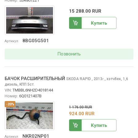
Номер:
5JA807221
15 288.00 RUR
Купить
8BG05G501
Артикул
Позвонить
БАЧОК РАСШИРИТЕЛЬНЫЙ
SKODA RAPID
, 2013
,
хэтчбек, 1,6
г.
дизель, КПП 5ст.
VIN:
TMBBL6NH2D4018144
Номер:
6Q0121407B
-20%
1 176.00 RUR
924.00 RUR
Купить
NKR02NP01
Артикул