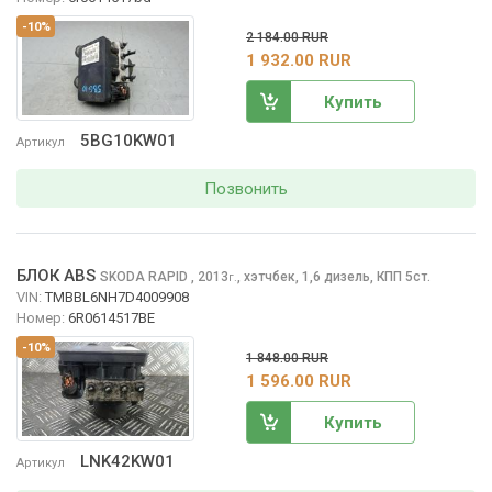
-10%
2 184.00 RUR
1 932.00 RUR
Купить
5BG10KW01
Артикул
Позвонить
БЛОК ABS
SKODA RAPID
, 2013
,
хэтчбек, 1,6 дизель, КПП 5ст.
г.
VIN:
TMBBL6NH7D4009908
Номер:
6R0614517BE
-10%
1 848.00 RUR
1 596.00 RUR
Купить
LNK42KW01
Артикул