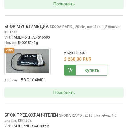
Позвонить
БЛОК МУЛЬТИМЕДИА
SKODA RAPID
, 2014
,
хэтчбек, 1,2 бензин,
г.
КПП 5ст.
VIN:
TMBBM6NH7E4016680
Номер:
5n0035342g
-10%
2 520.00 RUR
2 268.00 RUR
Купить
5BG10XM01
Артикул
Позвонить
БЛОК ПРЕДОХРАНИТЕЛЕЙ
SKODA RAPID
, 2013
,
хэтчбек, 1,6
г.
дизель, КПП 5ст.
VIN:
TMBBL6NH9D4028895