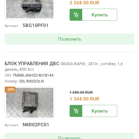
2 268.00 RUR
Купить
5BG10PF01
Артикул
Позвонить
БЛОК УПРАВЛЕНИЯ ДВС
SKODA RAPID
, 2013
,
хэтчбек, 1,6
г.
дизель, КПП 5ст.
VIN:
TMBBL6NH2D4018144
Номер:
03L906023LN
-20%
1 680.00 RUR
1 344.00 RUR
Купить
NKR02PC01
Артикул
Позвонить