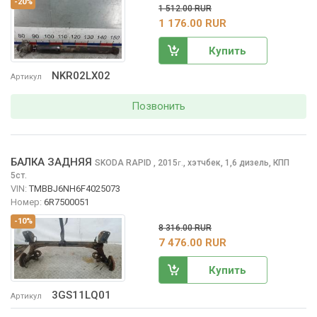
-20%
1 512.00 RUR
1 176.00 RUR
Купить
NKR02LX02
Артикул
Позвонить
БАЛКА ЗАДНЯЯ
SKODA RAPID
, 2015
,
хэтчбек, 1,6 дизель, КПП
г.
5ст.
VIN:
TMBBJ6NH6F4025073
Номер:
6R7500051
-10%
8 316.00 RUR
7 476.00 RUR
Купить
3GS11LQ01
Артикул