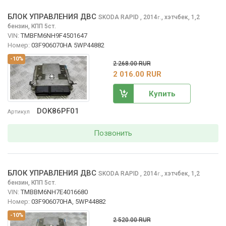
БЛОК УПРАВЛЕНИЯ ДВС
SKODA RAPID
, 2014
,
хэтчбек, 1,2
г.
бензин, КПП 5ст.
VIN:
TMBFM6NH9F4501647
Номер:
03F906070HA 5WP44882
-10%
2 268.00 RUR
2 016.00 RUR
Купить
DOK86PF01
Артикул
Позвонить
БЛОК УПРАВЛЕНИЯ ДВС
SKODA RAPID
, 2014
,
хэтчбек, 1,2
г.
бензин, КПП 5ст.
VIN:
TMBBM6NH7E4016680
Номер:
03F906070HA, 5WP44882
-10%
2 520.00 RUR