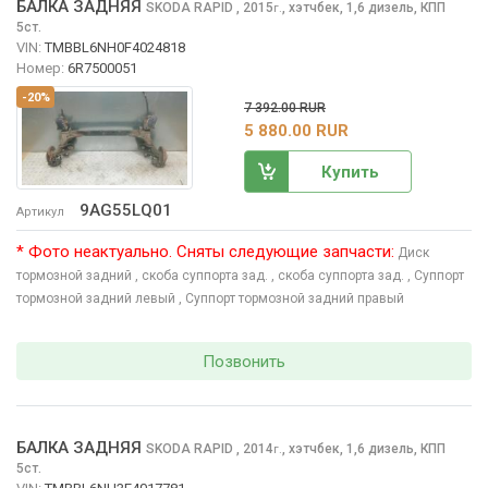
БАЛКА ЗАДНЯЯ
SKODA RAPID
, 2015
,
хэтчбек, 1,6 дизель, КПП
г.
5ст.
VIN:
TMBBL6NH0F4024818
Номер:
6R7500051
-20%
7 392.00 RUR
5 880.00 RUR
Купить
9AG55LQ01
Артикул
* Фото неактуально. Сняты следующие запчасти:
Диск
тормозной задний
, скоба суппорта зад.
, скоба суппорта зад.
, Суппорт
тормозной задний левый
, Суппорт тормозной задний правый
Позвонить
БАЛКА ЗАДНЯЯ
SKODA RAPID
, 2014
,
хэтчбек, 1,6 дизель, КПП
г.
5ст.