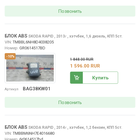
Позвонить
БЛОК ABS
SKODA RAPID
, 2013
,
хэтчбек, 1,6 дизель, КПП 5ст.
г.
VIN:
TMBBL6NH8D4038205
Номер:
GR0614517BD
-10%
1 848.00 RUR
1 596.00 RUR
Купить
BAG38KW01
Артикул
Позвонить
БЛОК ABS
SKODA RAPID
, 2014
,
хэтчбек, 1,2 бензин, КПП 5ст.
г.
VIN:
TMBBM6NH7E4016680
Номер:
6r0614517bd