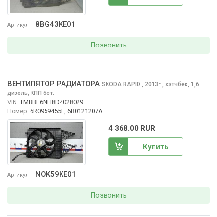
8BG43KE01
Артикул
Позвонить
ВЕНТИЛЯТОР РАДИАТОРА
SKODA RAPID
, 2013
,
хэтчбек, 1,6
г.
дизель, КПП 5ст.
VIN:
TMBBL6NH8D4028029
Номер:
6R0959455E, 6R0121207A
4 368.00 RUR
Купить
NOK59KE01
Артикул
Позвонить