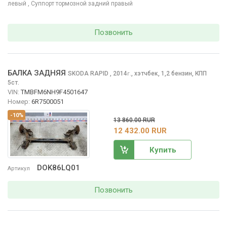
левый
, Суппорт тормозной задний правый
Позвонить
БАЛКА ЗАДНЯЯ
SKODA RAPID
, 2014
,
хэтчбек, 1,2 бензин, КПП
г.
5ст.
VIN:
TMBFM6NH9F4501647
Номер:
6R7500051
-10%
13 860.00 RUR
12 432.00 RUR
Купить
DOK86LQ01
Артикул
Позвонить