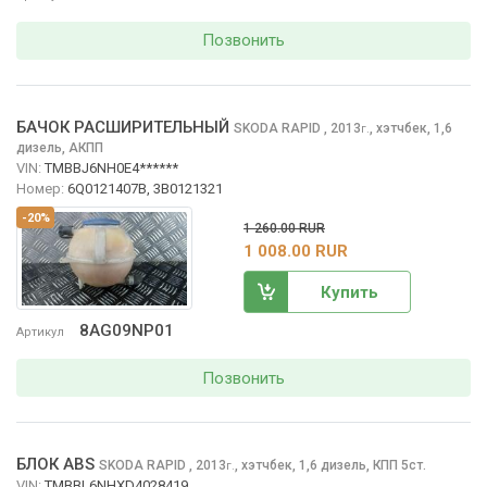
Позвонить
БАЧОК РАСШИРИТЕЛЬНЫЙ
SKODA RAPID
, 2013
,
хэтчбек, 1,6
г.
дизель, АКПП
VIN:
TMBBJ6NH0E4******
Номер:
6Q0121407B, 3B0121321
-20%
1 260.00 RUR
1 008.00 RUR
Купить
8AG09NP01
Артикул
Позвонить
БЛОК ABS
SKODA RAPID
, 2013
,
хэтчбек, 1,6 дизель, КПП 5ст.
г.
VIN:
TMBBL6NHXD4028419