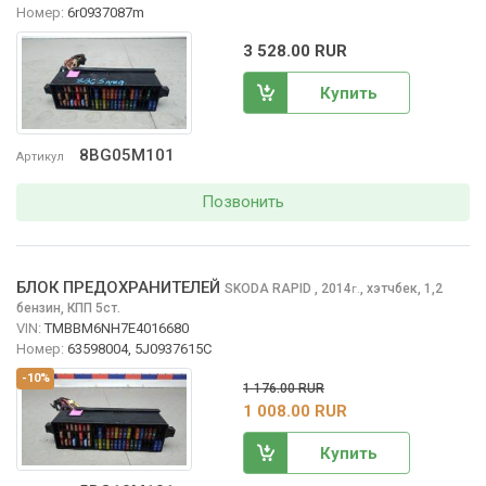
Номер:
6r0937087m
3 528.00 RUR
Купить
8BG05M101
Артикул
Позвонить
БЛОК ПРЕДОХРАНИТЕЛЕЙ
SKODA RAPID
, 2014
,
хэтчбек, 1,2
г.
бензин, КПП 5ст.
VIN:
TMBBM6NH7E4016680
Номер:
63598004, 5J0937615C
-10%
1 176.00 RUR
1 008.00 RUR
Купить