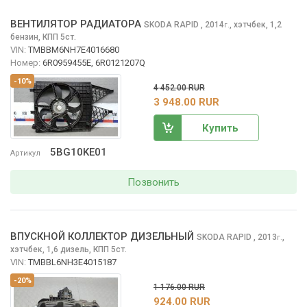
ВЕНТИЛЯТОР РАДИАТОРА
SKODA RAPID
, 2014
,
хэтчбек, 1,2
г.
бензин, КПП 5ст.
VIN:
TMBBM6NH7E4016680
Номер:
6R0959455E, 6R0121207Q
-10%
4 452.00 RUR
3 948.00 RUR
Купить
5BG10KE01
Артикул
Позвонить
ВПУСКНОЙ КОЛЛЕКТОР ДИЗЕЛЬНЫЙ
SKODA RAPID
, 2013
,
г.
хэтчбек, 1,6 дизель, КПП 5ст.
VIN:
TMBBL6NH3E4015187
-20%
1 176.00 RUR
924.00 RUR