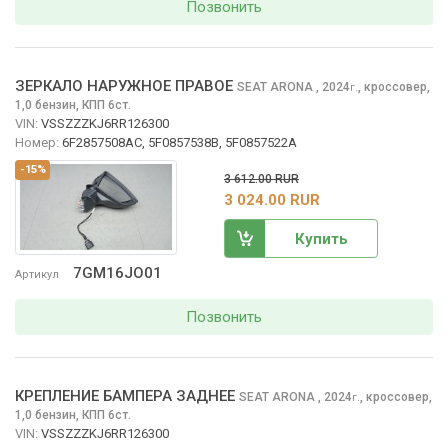
Позвонить
ЗЕРКАЛО НАРУЖНОЕ ПРАВОЕ
SEAT ARONA
, 2024
,
кроссовер,
г.
1,0 бензин, КПП 6ст.
VIN:
VSSZZZKJ6RR126300
Номер:
6F2857508AC, 5F0857538B, 5F0857522A
-15%
3 612.00 RUR
3 024.00 RUR
Купить
7GM16JO01
Артикул
Позвонить
КРЕПЛЕНИЕ БАМПЕРА ЗАДНЕЕ
SEAT ARONA
, 2024
,
кроссовер,
г.
1,0 бензин, КПП 6ст.
VIN:
VSSZZZKJ6RR126300