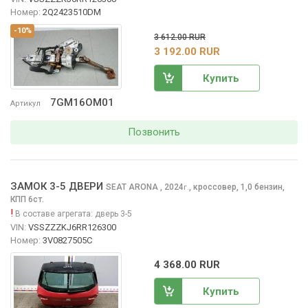
Номер:
2Q2423510DM
-10%
3 612.00 RUR
3 192.00 RUR
Купить
7GM16OM01
Артикул
Позвонить
ЗАМОК 3-5 ДВЕРИ
SEAT ARONA
, 2024
,
кроссовер, 1,0 бензин,
г.
КПП 6ст.
!
В составе агрегата:
дверь 3-5
VIN:
VSSZZZKJ6RR126300
Номер:
3V0827505C
4 368.00 RUR
Купить