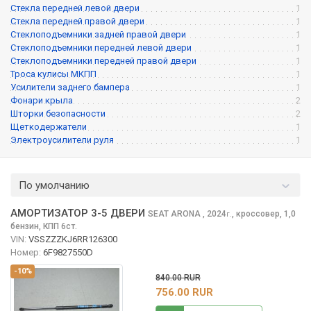
Стекла передней левой двери
1
Стекла передней правой двери
1
Стеклоподъемники задней правой двери
1
Стеклоподъемники передней левой двери
1
Стеклоподъемники передней правой двери
1
Троса кулисы МКПП
1
Усилители заднего бампера
1
Фонари крыла
2
Шторки безопасности
2
Щеткодержатели
1
Электроусилители руля
1
По умолчанию
АМОРТИЗАТОР 3-5 ДВЕРИ
SEAT ARONA
, 2024
,
кроссовер, 1,0
г.
бензин, КПП 6ст.
VIN:
VSSZZZKJ6RR126300
Номер:
6F9827550D
-10%
840.00 RUR
756.00 RUR