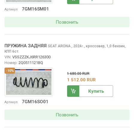
7GM16SM01
Артикул
Позвонить
ПРУЖИНА ЗАДНЯЯ
SEAT ARONA
, 2024
,
кроссовер, 1,0 бензин,
г.
КПП 6ст.
VIN:
VSSZZZKJ6RR126300
Номер:
2Q0511121BQ
-10%
1 680.00 RUR
1 512.00 RUR
Купить
7GM16SO01
Артикул
Позвонить