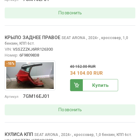
Позвонить
КРЫЛО ЗАДНЕЕ ПРАВОЕ
SEAT ARONA
, 2024
,
кроссовер, 1,0
г.
бензин, КПП 6ст.
VIN:
VSSZZZKJ6RR126300
Номер:
6F9809838
-15%
40 152.00 RUR
34 104.00 RUR
Купить
7GM16EJ01
Артикул
Позвонить
КУЛИСА КПП
SEAT ARONA
, 2024
,
кроссовер, 1,0 бензин, КПП 6ст.
г.