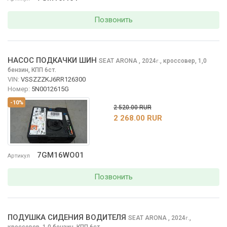
Позвонить
НАСОС ПОДКАЧКИ ШИН
SEAT ARONA
, 2024
,
кроссовер, 1,0
г.
бензин, КПП 6ст.
VIN:
VSSZZZKJ6RR126300
Номер:
5N0012615G
-10%
2 520.00 RUR
2 268.00 RUR
7GM16WO01
Артикул
Позвонить
ПОДУШКА СИДЕНИЯ ВОДИТЕЛЯ
SEAT ARONA
, 2024
,
г.
кроссовер, 1,0 бензин, КПП 6ст.