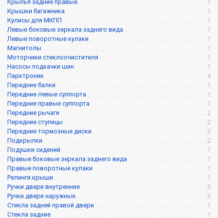
Крылья задние правые
1
Крышки багажника
1
Кулисы для МКПП
1
Левые боковые зеркала заднего вида
1
Левые поворотные кулаки
1
Магнитолы
1
Моторчики стеклоочистителя
1
Насосы подкачки шин
1
Парктроник
4
Передние балки
1
Передние левые суппорта
1
Передние правые суппорта
1
Передние рычаги
2
Передние ступицы
2
Передние тормозные диски
2
Подкрылки
2
Подушки сидений
1
Правые боковые зеркала заднего вида
1
Правые поворотные кулаки
1
Релинги крыши
1
Ручки двери внутренние
3
Ручки двери наружные
3
Стекла задней правой двери
1
Стекла задние
1