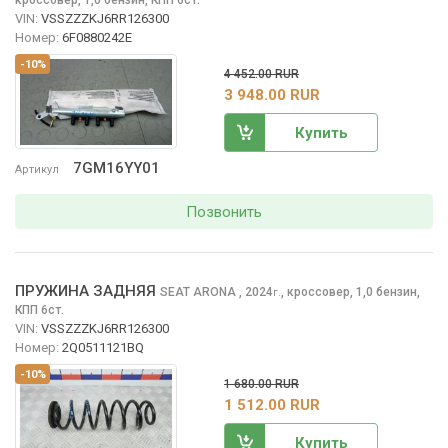
VIN:
VSSZZZKJ6RR126300
Номер:
6F0880242E
-10%
4 452.00 RUR
3 948.00 RUR
Купить
7GM16YY01
Артикул
Позвонить
ПРУЖИНА ЗАДНЯЯ
SEAT ARONA
, 2024
,
кроссовер, 1,0 бензин,
г.
КПП 6ст.
VIN:
VSSZZZKJ6RR126300
Номер:
2Q0511121BQ
-10%
1 680.00 RUR
1 512.00 RUR
Купить