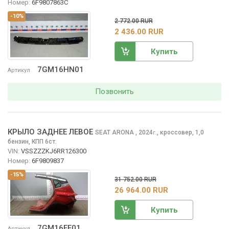
Номер:
6F9807863C
-10%
2 772.00 RUR
2 436.00 RUR
Купить
7GM16HN01
Артикул
Позвонить
КРЫЛО ЗАДНЕЕ ЛЕВОЕ
SEAT ARONA
, 2024
,
кроссовер, 1,0
г.
бензин, КПП 6ст.
VIN:
VSSZZZKJ6RR126300
Номер:
6F9809837
-15%
31 752.00 RUR
26 964.00 RUR
Купить
7GM16EF01
Артикул