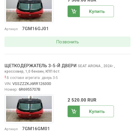
Купить
7GM16GJ01
Артикул
Позвонить
ЩЕТКОДЕРЖАТЕЛЬ 3-5-Й ДВЕРИ
SEAT ARONA
, 2024
,
г.
кроссовер, 1,0 бензин, КПП 6ст.
!
В составе агрегата:
дверь 3-5
VIN:
VSSZZZKJ6RR126300
Номер:
6R6955707B
2 520.00 RUR
Купить
7GM16GM01
Артикул