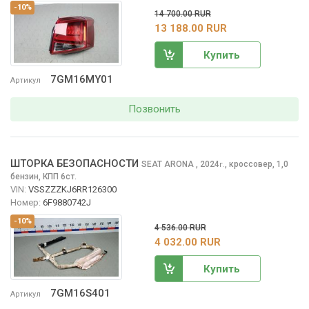
-10%
14 700.00 RUR
13 188.00 RUR
Купить
7GM16MY01
Артикул
Позвонить
ШТОРКА БЕЗОПАСНОСТИ
SEAT ARONA
, 2024
,
кроссовер, 1,0
г.
бензин, КПП 6ст.
VIN:
VSSZZZKJ6RR126300
Номер:
6F9880742J
-10%
4 536.00 RUR
4 032.00 RUR
Купить
7GM16S401
Артикул