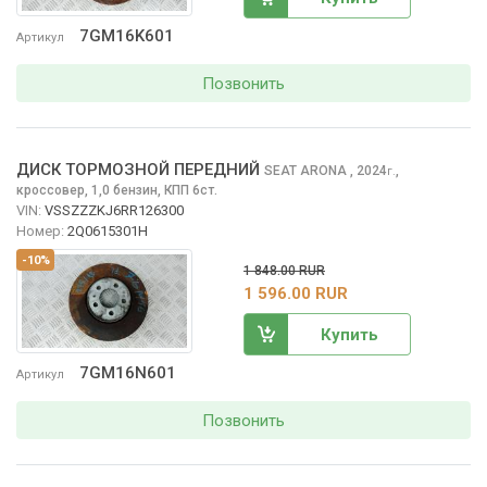
7GM16K601
Артикул
Позвонить
ДИСК ТОРМОЗНОЙ ПЕРЕДНИЙ
SEAT ARONA
, 2024
,
г.
кроссовер, 1,0 бензин, КПП 6ст.
VIN:
VSSZZZKJ6RR126300
Номер:
2Q0615301H
-10%
1 848.00 RUR
1 596.00 RUR
Купить
7GM16N601
Артикул
Позвонить