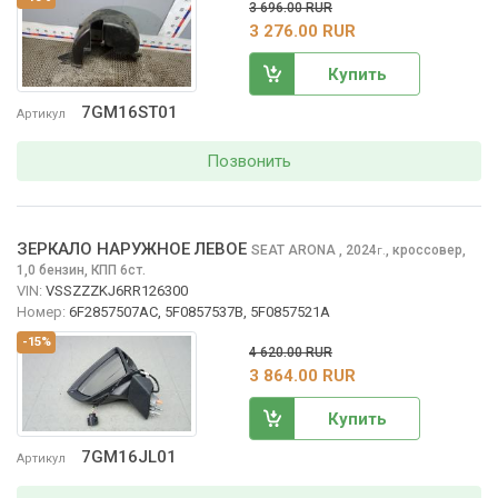
3 696.00 RUR
3 276.00 RUR
Купить
7GM16ST01
Артикул
Позвонить
ЗЕРКАЛО НАРУЖНОЕ ЛЕВОЕ
SEAT ARONA
, 2024
,
кроссовер,
г.
1,0 бензин, КПП 6ст.
VIN:
VSSZZZKJ6RR126300
Номер:
6F2857507AC, 5F0857537B, 5F0857521A
-15%
4 620.00 RUR
3 864.00 RUR
Купить
7GM16JL01
Артикул