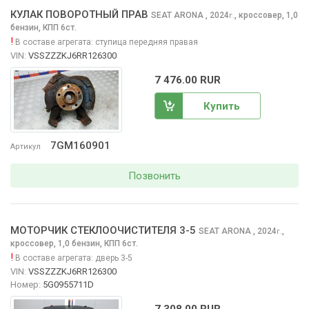
КУЛАК ПОВОРОТНЫЙ ПРАВ
SEAT ARONA
, 2024
,
кроссовер, 1,0
г.
бензин, КПП 6ст.
!
В составе агрегата:
ступица передняя правая
VIN:
VSSZZZKJ6RR126300
7 476.00 RUR
Купить
7GM160901
Артикул
Позвонить
МОТОРЧИК СТЕКЛООЧИCТИТЕЛЯ 3-5
SEAT ARONA
, 2024
,
г.
кроссовер, 1,0 бензин, КПП 6ст.
!
В составе агрегата:
дверь 3-5
VIN:
VSSZZZKJ6RR126300
Номер:
5G0955711D
7 308.00 RUR