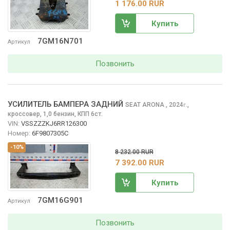
1 176.00 RUR
Купить
7GM16N701
Артикул
Позвонить
УСИЛИТЕЛЬ БАМПЕРА ЗАДНИЙ
SEAT ARONA
, 2024
,
г.
кроссовер, 1,0 бензин, КПП 6ст.
VIN:
VSSZZZKJ6RR126300
Номер:
6F9807305C
-10%
8 232.00 RUR
7 392.00 RUR
Купить
7GM16G901
Артикул
Позвонить