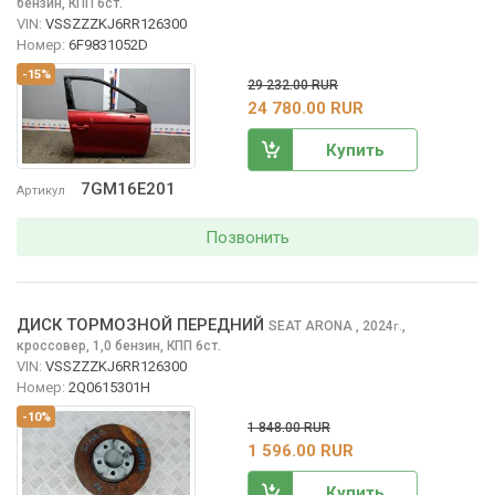
бензин, КПП 6ст.
VIN:
VSSZZZKJ6RR126300
Номер:
6F9831052D
-15%
29 232.00 RUR
24 780.00 RUR
Купить
7GM16E201
Артикул
Позвонить
ДИСК ТОРМОЗНОЙ ПЕРЕДНИЙ
SEAT ARONA
, 2024
,
г.
кроссовер, 1,0 бензин, КПП 6ст.
VIN:
VSSZZZKJ6RR126300
Номер:
2Q0615301H
-10%
1 848.00 RUR
1 596.00 RUR
Купить