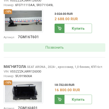
VIN:
VSSZZZKJ6RR126300
Номер:
6F0711113AA, 5R3711049L
-10%
3 024.00 RUR
2 688.00 RUR
Купить
7GM16T601
Артикул
Позвонить
МАГНИТОЛА
SEAT ARONA
, 2024
,
кроссовер, 1,0 бензин, КПП 6ст.
г.
VIN:
VSSZZZKJ6RR126300
Номер:
5FJ919606A
-10%
18 732.00 RUR
16 800.00 RUR
Купить
7GM16I401
Артикул