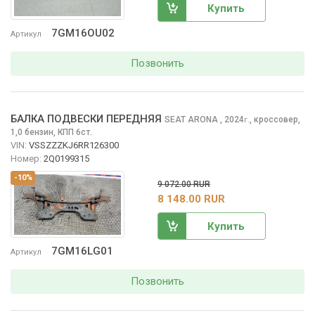
Купить
7GM16OU02
Артикул
Позвонить
БАЛКА ПОДВЕСКИ ПЕРЕДНЯЯ
SEAT ARONA
, 2024
,
кроссовер,
г.
1,0 бензин, КПП 6ст.
VIN:
VSSZZZKJ6RR126300
Номер:
2Q0199315
-10%
9 072.00 RUR
8 148.00 RUR
Купить
7GM16LG01
Артикул
Позвонить