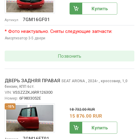
Купить
7GM16GF01
Артикул
* Фото неактуально. Сняты следующие запчасти:
Амортизатор 3-5 двери
Позвонить
ДВЕРЬ ЗАДНЯЯ ПРАВАЯ
SEAT ARONA
, 2024
,
кроссовер, 1,0
г.
бензин, КПП 6ст.
VIN:
VSSZZZKJ6RR126300
Номер:
6F9833052E
-15%
18 732.00 RUR
15 876.00 RUR
Купить
7GM16FT01