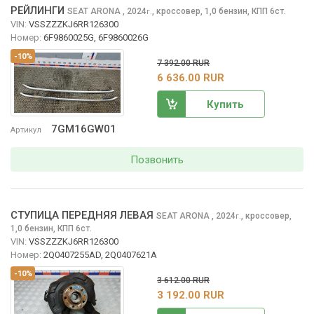
РЕЙЛИНГИ
SEAT ARONA
, 2024
,
кроссовер, 1,0 бензин, КПП 6ст.
г.
VIN:
VSSZZZKJ6RR126300
Номер:
6F9860025G, 6F9860026G
-10%
7 392.00 RUR
6 636.00 RUR
Купить
7GM16GW01
Артикул
Позвонить
СТУПИЦА ПЕРЕДНЯЯ ЛЕВАЯ
SEAT ARONA
, 2024
,
кроссовер,
г.
1,0 бензин, КПП 6ст.
VIN:
VSSZZZKJ6RR126300
Номер:
2Q0407255AD, 2Q0407621A
-10%
3 612.00 RUR
3 192.00 RUR