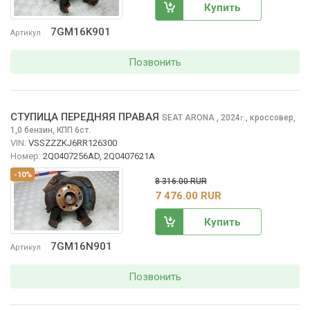
Купить
7GM16K901
Артикул
Позвонить
СТУПИЦА ПЕРЕДНЯЯ ПРАВАЯ
SEAT ARONA
, 2024
,
кроссовер,
г.
1,0 бензин, КПП 6ст.
VIN:
VSSZZZKJ6RR126300
Номер:
2Q0407256AD, 2Q0407621A
-10%
8 316.00 RUR
7 476.00 RUR
Купить
7GM16N901
Артикул
Позвонить