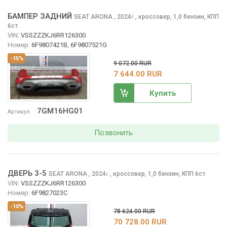
БАМПЕР ЗАДНИЙ
SEAT ARONA
, 2024
,
кроссовер, 1,0 бензин, КПП
г.
6ст.
VIN:
VSSZZZKJ6RR126300
Номер:
6F9807421B, 6F9807521G
-15%
9 072.00 RUR
7 644.00 RUR
Купить
7GM16HG01
Артикул
Позвонить
ДВЕРЬ 3-5
SEAT ARONA
, 2024
,
кроссовер, 1,0 бензин, КПП 6ст.
г.
VIN:
VSSZZZKJ6RR126300
Номер:
6F9827023C
-10%
78 624.00 RUR
70 728.00 RUR