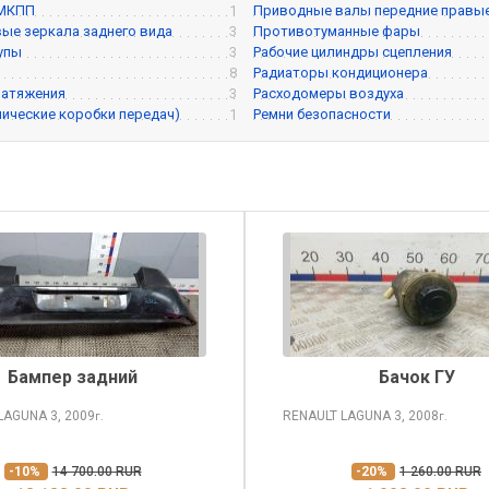
 МКПП
1
Приводные валы передние правы
ые зеркала заднего вида
3
Противотуманные фары
упы
3
Рабочие цилиндры сцепления
8
Радиаторы кондиционера
натяжения
3
Расходомеры воздуха
ические коробки передач)
1
Ремни безопасности
Бампер задний
Бачок ГУ
 LAGUNA
3, 2009
RENAULT LAGUNA
3, 2008
г.
г.
-10%
14 700.00 RUR
-20%
1 260.00 RUR