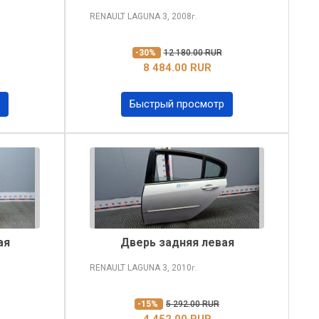
RENAULT LAGUNA
3, 2008
г.
-30%
12 180.00 RUR
8 484.00 RUR
Быстрый просмотр
ая
Дверь задняя левая
RENAULT LAGUNA
3, 2010
г.
-15%
5 292.00 RUR
4 452.00 RUR