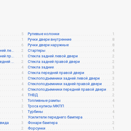
5
Рулевые колонки
1
1
Ручки двери внутренние
8
6
Ручки двери наружные
8
й ле...
2
Стартеры
4
й пр...
1
Стекла задней левой двери
2
ней ...
2
Стекла задней правой двери
2
4
Стекла задние
3
4
Стекла передней правой двери
3
1
Стеклоподъемники задней левой двери
3
4
Стеклоподъемники задней правой двери
2
4
Стеклоподъемники передней правой двери
3
4
ТНВД
2
1
Топливные рампы
4
2
Троса кулисы МКПП
1
1
Турбины
4
1
Усилители переднего бампера
1
 вида
3
Фонари бампера
2
2
Форсунки
1