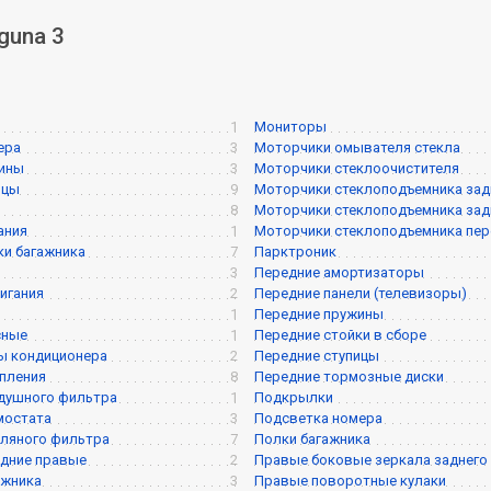
guna 3
1
Мониторы
ера
3
Моторчики омывателя стекла
жины
3
Моторчики стеклоочистителя
ицы
9
Моторчики стеклоподъемника задне
8
Моторчики стеклоподъемника задне
ания
1
Моторчики стеклоподъемника перед
и багажника
7
Парктроник
3
Передние амортизаторы
игания
2
Передние панели (телевизоры)
1
Передние пружины
сные
1
Передние стойки в сборе
ы кондиционера
2
Передние ступицы
пления
8
Передние тормозные диски
душного фильтра
1
Подкрылки
мостата
3
Подсветка номера
ляного фильтра
7
Полки багажника
дние правые
2
Правые боковые зеркала заднего
ажника
3
Правые поворотные кулаки