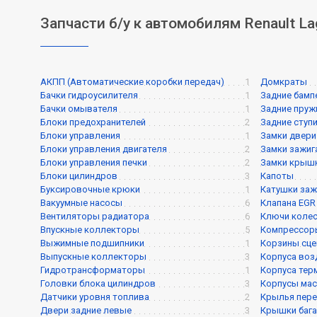
Запчасти б/у к автомобилям Renault La
АКПП (Автоматические коробки передач)
1
Домкраты
Бачки гидроусилителя
1
Задние бамп
Бачки омывателя
1
Задние пру
Блоки предохранителей
2
Задние ступ
Блоки управления
1
Замки двери
Блоки управления двигателя
2
Замки зажиг
Блоки управления печки
2
Замки крышк
Блоки цилиндров
3
Капоты
Буксировочные крюки
1
Катушки заж
Вакуумные насосы
6
Клапана EGR
Вентиляторы радиатора
6
Ключи коле
Впускные коллекторы
5
Компрессор
Выжимные подшипники
1
Корзины сце
Выпускные коллекторы
3
Корпуса воз
Гидротрансформаторы
1
Корпуса тер
Головки блока цилиндров
3
Корпусы мас
Датчики уровня топлива
2
Крылья пере
Двери задние левые
3
Крышки баг