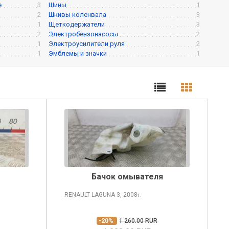
е
3
Шины
1
2
Шкивы коленвала
3
1
Щеткодержатели
3
2
Электробензонасосы
2
1
Электроусилители руля
2
1
Эмблемы и значки
1
Бачок омывателя
RENAULT LAGUNA
3, 2008
г.
-20%
1 260.00 RUR