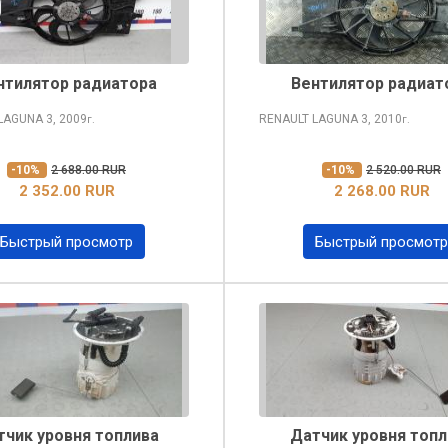
нтилятор радиатора
Вентилятор радиат
 LAGUNA
3, 2009
RENAULT LAGUNA
3, 2010
г.
г.
-10%
2 688.00 RUR
-10%
2 520.00 RUR
2 352.00 RUR
2 268.00 RUR
Быстрый просмотр
Быстрый просмотр
тчик уровня топлива
Датчик уровня топл