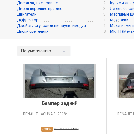
Двери задние правые
2
Кулисы для
Двери передние правые
3
Левые боков
Двигатели
3
Масляные щ
Дефлекторы
1
Маховики
Джойстики управления мультимедиа
1
Механизмы 
Диски сцепления
8
МКПП (Механ
По умолчанию
Бампер задний
RENAULT LAGUNA
3, 2008
RENAULT
г.
-30%
15 288.00 RUR