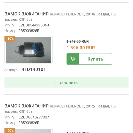
ЗАМОК ЗАЖИГАНИЯ
RENAULT FLUENCE
1, 2010
,
седан, 1,5
г.
дизель, КПП 5ст.
VIN:
VF1LZBS0544335048
Номер:
285909828R
-10%
1 848.00 RUR
1 596.00 RUR
Купить
4TD14J101
Артикул
Позвонить
ЗАМОК ЗАЖИГАНИЯ
RENAULT FLUENCE
1, 2012
,
седан, 1,5
г.
дизель, КПП 6ст.
VIN:
VF1LZBD0645277007
Номер:
285909828R
-20%