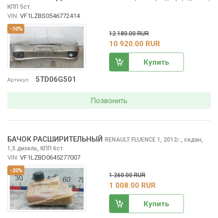
КПП 5ст.
VIN:
VF1LZBS0546772414
-10%
12 180.00 RUR
10 920.00 RUR
Купить
5TD06G501
Артикул
Позвонить
БАЧОК РАСШИРИТЕЛЬНЫЙ
RENAULT FLUENCE
1, 2012
,
седан,
г.
1,5 дизель, КПП 6ст.
VIN:
VF1LZBD0645277007
-20%
1 260.00 RUR
1 008.00 RUR
Купить