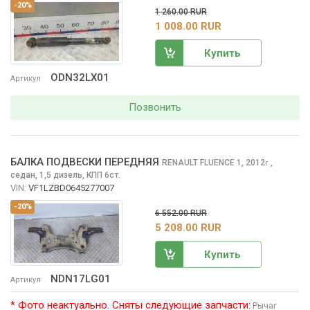
-20%
1 260.00 RUR
1 008.00 RUR
Купить
ODN32LX01
Артикул
Позвонить
БАЛКА ПОДВЕСКИ ПЕРЕДНЯЯ
RENAULT FLUENCE
1, 2012
,
г.
седан, 1,5 дизель, КПП 6ст.
VIN:
VF1LZBD0645277007
-20%
6 552.00 RUR
5 208.00 RUR
Купить
NDN17LG01
Артикул
* Фото неактуально. Сняты следующие запчасти:
Рычаг