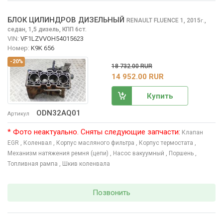
БЛОК ЦИЛИНДРОВ ДИЗЕЛЬНЫЙ
RENAULT FLUENCE
1, 2015
,
г.
седан, 1,5 дизель, КПП 6ст.
VIN:
VF1LZVVOH54015623
Номер:
K9K 656
-20%
18 732.00 RUR
14 952.00 RUR
Купить
ODN32AQ01
Артикул
* Фото неактуально. Сняты следующие запчасти:
Клапан
EGR
, Коленвал
, Корпус масляного фильтра
, Корпус термостата
,
Механизм натяжения ремня (цепи)
, Насос вакуумный
, Поршень
,
Топливная рампа
, Шкив коленвала
Позвонить