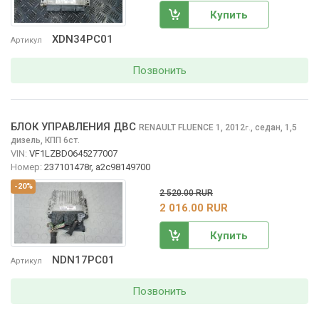
Купить
XDN34PC01
Артикул
Позвонить
БЛОК УПРАВЛЕНИЯ ДВС
RENAULT FLUENCE
1, 2012
,
седан, 1,5
г.
дизель, КПП 6ст.
VIN:
VF1LZBD0645277007
Номер:
237101478r, a2c98149700
-20%
2 520.00 RUR
2 016.00 RUR
Купить
NDN17PC01
Артикул
Позвонить