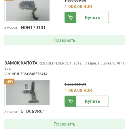
1 260.00 RUR
1 008.00 RUR
Купить
NDN17J101
Артикул
Позвонить
ЗАМОК КАПОТА
RENAULT FLUENCE
1, 2012
,
седан, 1,5 дизель, КПП
г.
5ст.
VIN:
VF1LZBS0546772414
-20%
1 260.00 RUR
1 008.00 RUR
Купить
5TD06VR01
Артикул
Позвонить