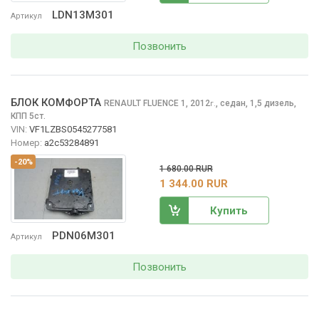
LDN13M301
Артикул
Позвонить
БЛОК КОМФОРТА
RENAULT FLUENCE
1, 2012
,
седан, 1,5 дизель,
г.
КПП 5ст.
VIN:
VF1LZBS0545277581
Номер:
a2c53284891
-20%
1 680.00 RUR
1 344.00 RUR
Купить
PDN06M301
Артикул
Позвонить