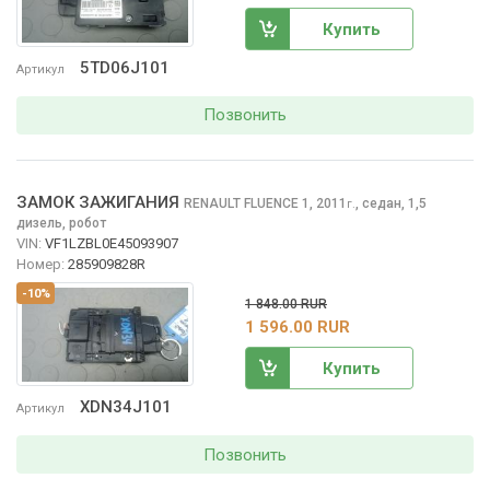
Купить
5TD06J101
Артикул
Позвонить
ЗАМОК ЗАЖИГАНИЯ
RENAULT FLUENCE
1, 2011
,
седан, 1,5
г.
дизель, робот
VIN:
VF1LZBL0E45093907
Номер:
285909828R
-10%
1 848.00 RUR
1 596.00 RUR
Купить
XDN34J101
Артикул
Позвонить