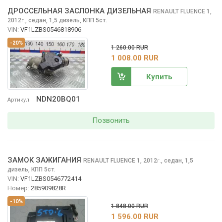
ДРОССЕЛЬНАЯ ЗАСЛОНКА ДИЗЕЛЬНАЯ
RENAULT FLUENCE
1,
2012
,
седан, 1,5 дизель, КПП 5ст.
г.
VIN:
VF1LZBS0546818906
-20%
1 260.00 RUR
1 008.00 RUR
Купить
NDN20BQ01
Артикул
Позвонить
ЗАМОК ЗАЖИГАНИЯ
RENAULT FLUENCE
1, 2012
,
седан, 1,5
г.
дизель, КПП 5ст.
VIN:
VF1LZBS0546772414
Номер:
285909828R
-10%
1 848.00 RUR
1 596.00 RUR