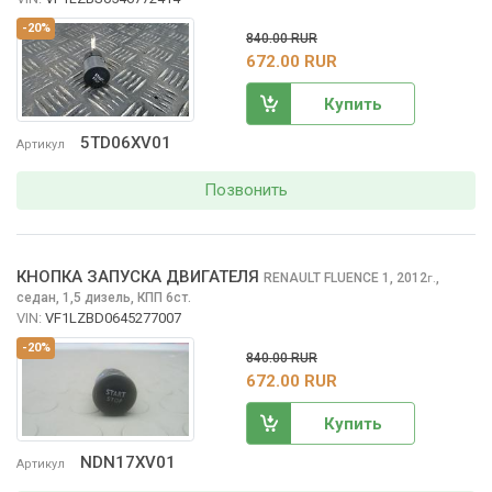
-20%
840.00 RUR
672.00 RUR
Купить
5TD06XV01
Артикул
Позвонить
КНОПКА ЗАПУСКА ДВИГАТЕЛЯ
RENAULT FLUENCE
1, 2012
,
г.
седан, 1,5 дизель, КПП 6ст.
VIN:
VF1LZBD0645277007
-20%
840.00 RUR
672.00 RUR
Купить
NDN17XV01
Артикул