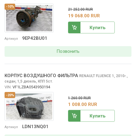
-10%
21 252.00 RUR
19 068.00 RUR
Купить
9EP42BU01
Артикул
Позвонить
КОРПУС ВОЗДУШНОГО ФИЛЬТРА
RENAULT FLUENCE
1, 2010
,
г.
седан, 1,5 дизель, КПП 5ст.
VIN:
VF1LZBA0543950194
-20%
1 260.00 RUR
1 008.00 RUR
Купить
LDN13NQ01
Артикул