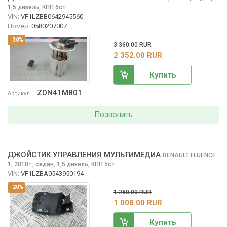
1,5 дизель, КПП 6ст.
VIN:
VF1LZBB0642945560
Номер:
0580207007
-30%
3 360.00 RUR
2 352.00 RUR
Купить
ZDN41M801
Артикул
Позвонить
ДЖОЙСТИК УПРАВЛЕНИЯ МУЛЬТИМЕДИА
RENAULT FLUENCE
1, 2010
,
седан, 1,5 дизель, КПП 5ст.
г.
VIN:
VF1LZBA0543950194
-20%
1 260.00 RUR
1 008.00 RUR
Купить