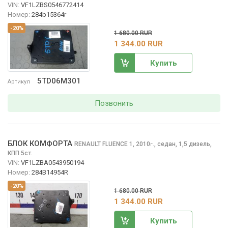
VIN:
VF1LZBS0546772414
Номер:
284b15364r
-20%
1 680.00 RUR
1 344.00 RUR
Купить
5TD06M301
Артикул
Позвонить
БЛОК КОМФОРТА
RENAULT FLUENCE
1, 2010
,
седан, 1,5 дизель,
г.
КПП 5ст.
VIN:
VF1LZBA0543950194
Номер:
284B14954R
-20%
1 680.00 RUR
1 344.00 RUR
Купить