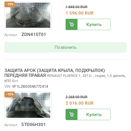
-10%
1 848.00 RUR
1 596.00 RUR
Купить
ZDN41ST01
Артикул
Позвонить
ЗАЩИТА АРОК (ЗАЩИТА КРЫЛА, ПОДКРЫЛОК)
ПЕРЕДНЯЯ ПРАВАЯ
RENAULT FLUENCE
1, 2012
,
седан, 1,5 дизель,
г.
КПП 5ст.
VIN:
VF1LZBS0546772414
-10%
2 268.00 RUR
2 016.00 RUR
Купить
5TD06H301
Артикул