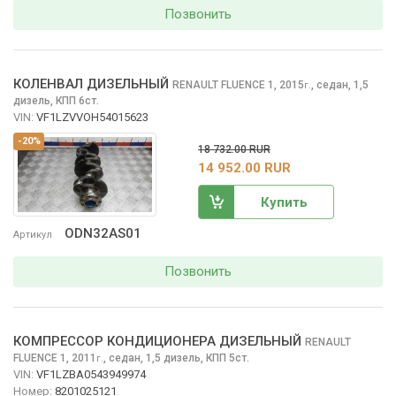
Позвонить
КОЛЕНВАЛ ДИЗЕЛЬНЫЙ
RENAULT FLUENCE
1, 2015
,
седан, 1,5
г.
дизель, КПП 6ст.
VIN:
VF1LZVVOH54015623
-20%
18 732.00 RUR
14 952.00 RUR
Купить
ODN32AS01
Артикул
Позвонить
КОМПРЕССОР КОНДИЦИОНЕРА ДИЗЕЛЬНЫЙ
RENAULT
FLUENCE
1, 2011
,
седан, 1,5 дизель, КПП 5ст.
г.
VIN:
VF1LZBA0543949974
Номер:
8201025121