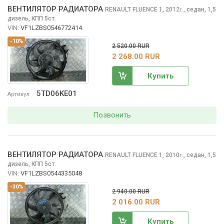
ВЕНТИЛЯТОР РАДИАТОРА
RENAULT FLUENCE
1, 2012
,
седан, 1,5
г.
дизель, КПП 5ст.
VIN:
VF1LZBS0546772414
-10%
2 520.00 RUR
2 268.00 RUR
Купить
5TD06KE01
Артикул
Позвонить
ВЕНТИЛЯТОР РАДИАТОРА
RENAULT FLUENCE
1, 2010
,
седан, 1,5
г.
дизель, КПП 5ст.
VIN:
VF1LZBS0544335048
-30%
2 940.00 RUR
2 016.00 RUR
Купить