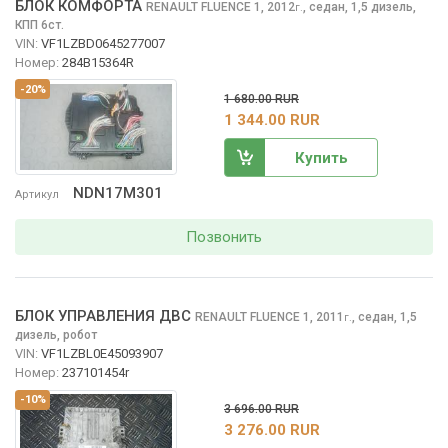
БЛОК КОМФОРТА
RENAULT FLUENCE
1, 2012
,
седан, 1,5 дизель,
г.
КПП 6ст.
VIN:
VF1LZBD0645277007
Номер:
284B15364R
-20%
1 680.00 RUR
1 344.00 RUR
Купить
NDN17M301
Артикул
Позвонить
БЛОК УПРАВЛЕНИЯ ДВС
RENAULT FLUENCE
1, 2011
,
седан, 1,5
г.
дизель, робот
VIN:
VF1LZBL0E45093907
Номер:
237101454r
-10%
3 696.00 RUR
3 276.00 RUR