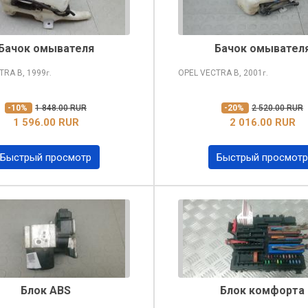
Бачок омывателя
Бачок омывател
CTRA
B, 1999
OPEL VECTRA
B, 2001
г.
г.
-10%
1 848.00 RUR
-20%
2 520.00 RUR
1 596.00 RUR
2 016.00 RUR
Быстрый просмотр
Быстрый просмотр
Блок ABS
Блок комфорта