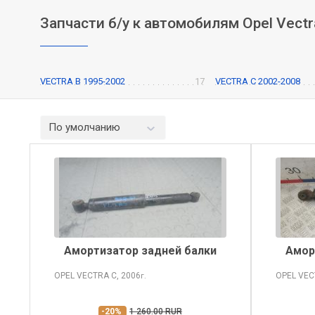
Запчасти б/у к автомобилям Opel Vectr
VECTRA B 1995-2002
17
VECTRA C 2002-2008
По умолчанию
Амортизатор задней балки
Амор
OPEL VECTRA
C, 2006
OPEL VE
г.
-20%
1 260.00 RUR