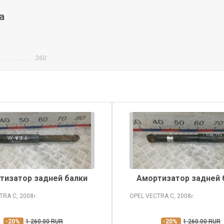
a
260
тизатор задней балки
Амортизатор задней 
CTRA
C, 2008
OPEL VECTRA
C, 2008
г.
г.
-20%
1 260.00 RUR
-20%
1 260.00 RUR