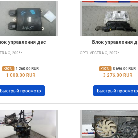
лок управления двс
Блок управления д
CTRA
C, 2006
OPEL VECTRA
C, 2007
г.
г.
-20%
1 260.00 RUR
-10%
3 696.00 RUR
1 008.00 RUR
3 276.00 RUR
Быстрый просмотр
Быстрый просмотр