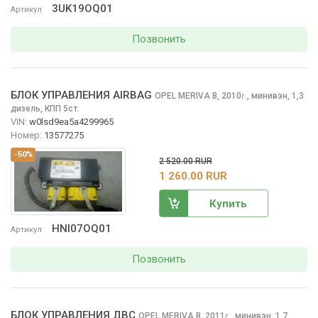
3UK19OQ01
Артикул
Позвонить
БЛОК УПРАВЛЕНИЯ AIRBAG
OPEL MERIVA
B, 2010
,
минивэн, 1,3
г.
дизель, КПП 5ст.
VIN:
w0lsd9ea5a4299965
Номер:
13577275
-50%
2 520.00 RUR
1 260.00 RUR
Купить
HNI07OQ01
Артикул
Позвонить
БЛОК УПРАВЛЕНИЯ ДВС
OPEL MERIVA
B, 2011
,
минивэн, 1,7
г.