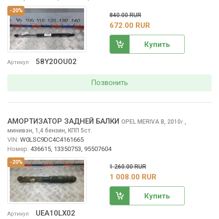
-20%
840.00 RUR
672.00 RUR
Купить
58Y20OU02
Артикул
Позвонить
АМОРТИЗАТОР ЗАДНЕЙ БАЛКИ
OPEL MERIVA
B, 2010
,
г.
минивэн, 1,4 бензин, КПП 5ст.
VIN:
W0LSC9DC4C4161665
Номер:
436615, 13350753, 95507604
-20%
1 260.00 RUR
1 008.00 RUR
Купить
UEA10LX02
Артикул