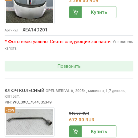
2 268.00 RUR
Купить
XEA14D201
Артикул
* Фото неактуально. Сняты следующие запчасти:
Утеплитель
капота
Позвонить
КЛЮЧ КОЛЕСНЫЙ
OPEL MERIVA
A, 2005
,
минивэн, 1,7 дизель,
г.
КПП 5ст.
VIN:
W0L0XCE7544305349
-20%
840.00 RUR
672.00 RUR
Купить