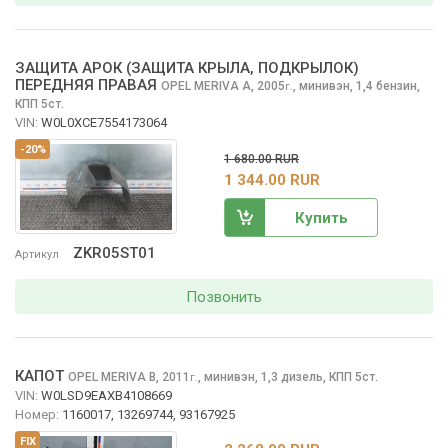
ЗАЩИТА АРОК (ЗАЩИТА КРЫЛА, ПОДКРЫЛОК)
ПЕРЕДНЯЯ ПРАВАЯ
OPEL MERIVA
A, 2005
,
минивэн, 1,4 бензин,
г.
КПП 5ст.
VIN:
W0L0XCE7554173064
-20%
1 680.00 RUR
1 344.00 RUR
Купить
ZKR05ST01
Артикул
Позвонить
КАПОТ
OPEL MERIVA
B, 2011
,
минивэн, 1,3 дизель, КПП 5ст.
г.
VIN:
W0LSD9EAXB4108669
Номер:
1160017, 13269744, 93167925
FIX