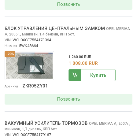
Позвонить
БЛОК УПРАВЛЕНИЯ ЦЕНТРАЛЬНЫМ ЗАМКОМ
OPEL MERIVA
A, 2005
,
минивэн, 1,4 бензин, КПП 5ст.
г.
VIN:
W0L0XCE7554173064
Номер:
5WK48664
-20%
1 260.00 RUR
1 008.00 RUR
Купить
ZKR05ZY01
Артикул
Позвонить
ВАКУУМНЫЙ УСИЛИТЕЛЬ ТОРМОЗОВ
OPEL MERIVA
A, 2007
,
г.
минивэн, 1,7 дизель, КПП 6ст.
VIN:
W0L0XCE7584179167