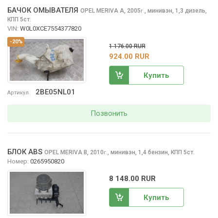
БАЧОК ОМЫВАТЕЛЯ
OPEL MERIVA
A, 2005
,
минивэн, 1,3 дизель,
г.
КПП 5ст.
VIN:
W0L0XCE7554377820
-20%
1 176.00 RUR
924.00 RUR
Купить
2BE05NL01
Артикул
Позвонить
БЛОК ABS
OPEL MERIVA
B, 2010
,
минивэн, 1,4 бензин, КПП 5ст.
г.
Номер:
0265950820
8 148.00 RUR
Купить