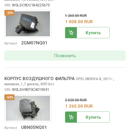
VIN:
W0LSC9DC1B4225675
-20%
1 260.00 RUR
1 008.00 RUR
Купить
2GM07NQ01
Артикул
Позвонить
КОРПУС ВОЗДУШНОГО ФИЛЬТРА
OPEL MERIVA
B, 2011
,
г.
минивэн, 1,7 дизель, КПП 6ст.
VIN:
W0LSH9EF0C4019341
-50%
2 520.00 RUR
1 260.00 RUR
Купить
UBN05NQ01
Артикул