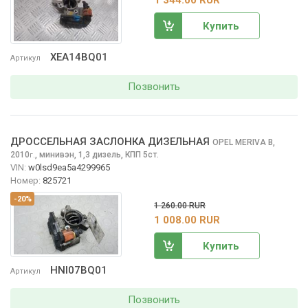
Купить
XEA14BQ01
Артикул
Позвонить
ДРОССЕЛЬНАЯ ЗАСЛОНКА ДИЗЕЛЬНАЯ
OPEL MERIVA
B,
2010
,
минивэн, 1,3 дизель, КПП 5ст.
г.
VIN:
w0lsd9ea5a4299965
Номер:
825721
-20%
1 260.00 RUR
1 008.00 RUR
Купить
HNI07BQ01
Артикул
Позвонить