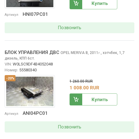
Купить
HNI07PC01
Артикул
Позвонить
БЛОК УПРАВЛЕНИЯ ДВС
OPEL MERIVA
B, 2011
,
хэтчбек, 1,7
г.
дизель, КПП 6ст.
VIN:
W0LSC9DF4B4052048
Номер:
55580340
-20%
1 260.00 RUR
1 008.00 RUR
Купить
ANI04PC01
Артикул
Позвонить