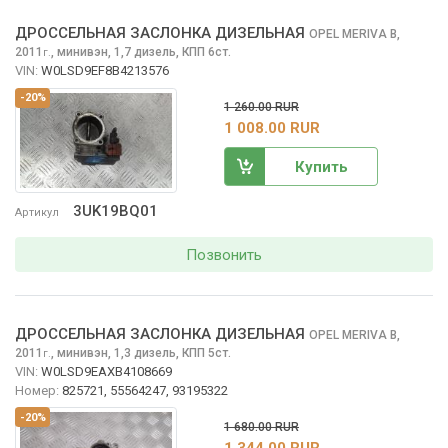
ДРОССЕЛЬНАЯ ЗАСЛОНКА ДИЗЕЛЬНАЯ
OPEL MERIVA
B,
2011
,
минивэн, 1,7 дизель, КПП 6ст.
г.
VIN:
W0LSD9EF8B4213576
-20%
1 260.00 RUR
1 008.00 RUR
Купить
3UK19BQ01
Артикул
Позвонить
ДРОССЕЛЬНАЯ ЗАСЛОНКА ДИЗЕЛЬНАЯ
OPEL MERIVA
B,
2011
,
минивэн, 1,3 дизель, КПП 5ст.
г.
VIN:
W0LSD9EAXB4108669
Номер:
825721, 55564247, 93195322
-20%
1 680.00 RUR
1 344.00 RUR