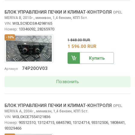
БЛОК УПРАВЛЕНИЯ ПЕЧКИ И КЛИМАТ-КОНТРОЛЯ
OPEL
MERIVA
B, 2010
,
минивэн, 1,4 бензин, КПП 5ст.
г.
VIN:
W0LSC9DD3A4298165
Номер:
13346092, 28265970
-10%
1 848.00 RUR
1 596.00 RUR
Купить
74P20OV03
Артикул
Позвонить
БЛОК УПРАВЛЕНИЯ ПЕЧКИ И КЛИМАТ-КОНТРОЛЯ
OPEL
MERIVA
A, 2004
,
минивэн, 1,4 бензин, КПП 5ст.
г.
VIN:
W0L0XCE7554121836
Номер:
90512510, 13124715, 6845780, 13124714, 93312506, 1808441,
93329466