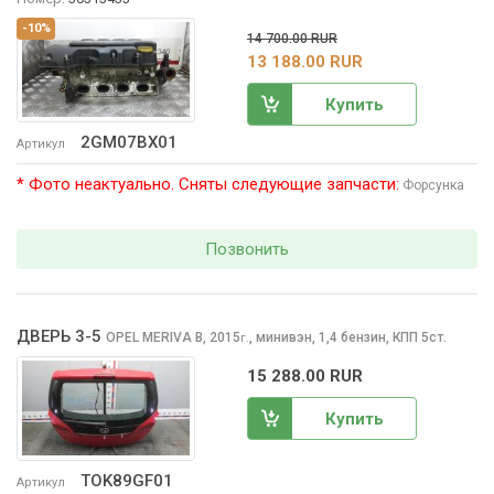
-10%
14 700.00 RUR
13 188.00 RUR
Купить
2GM07BX01
Артикул
* Фото неактуально. Сняты следующие запчасти:
Форсунка
Позвонить
ДВЕРЬ 3-5
OPEL MERIVA
B, 2015
,
минивэн, 1,4 бензин, КПП 5ст.
г.
15 288.00 RUR
Купить
TOK89GF01
Артикул