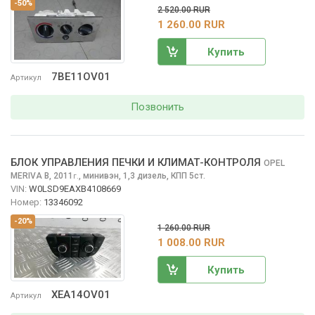
-50%
2 520.00 RUR
1 260.00 RUR
Купить
7BE11OV01
Артикул
Позвонить
БЛОК УПРАВЛЕНИЯ ПЕЧКИ И КЛИМАТ-КОНТРОЛЯ
OPEL
MERIVA
B, 2011
,
минивэн, 1,3 дизель, КПП 5ст.
г.
VIN:
W0LSD9EAXB4108669
Номер:
13346092
-20%
1 260.00 RUR
1 008.00 RUR
Купить
XEA14OV01
Артикул