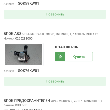
SOK59KW01
Артикул
Позвонить
БЛОК ABS
OPEL MERIVA
B, 2010
,
минивэн, 1,7 дизель, КПП 5ст.
г.
Номер:
0265238000
8 148.00 RUR
Купить
SOK76KW01
Артикул
Позвонить
БЛОК ПРЕДОХРАНИТЕЛЕЙ
OPEL MERIVA
B, 2011
,
минивэн, 1,4
г.
бензин, КПП 5ст.
VIN:
W0LSD9EC9B4349267