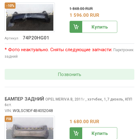
-10%
1 848.00 RUR
1 596.00 RUR
Купить
74P20HG01
Артикул
* Фото неактуально. Сняты следующие запчасти:
Парктроник
задний
Позвонить
БАМПЕР ЗАДНИЙ
OPEL MERIVA
B, 2011
,
хэтчбек, 1,7 дизель, КПП
г.
6ст.
VIN:
W0LSC9DF4B4052048
FIX
1 680.00 RUR
Купить