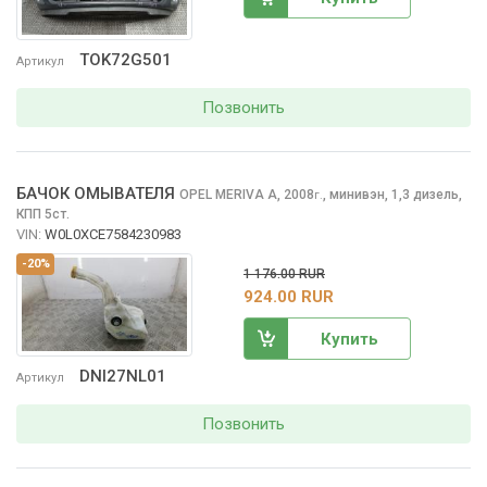
TOK72G501
Артикул
Позвонить
БАЧОК ОМЫВАТЕЛЯ
OPEL MERIVA
A, 2008
,
минивэн, 1,3 дизель,
г.
КПП 5ст.
VIN:
W0L0XCE7584230983
-20%
1 176.00 RUR
924.00 RUR
Купить
DNI27NL01
Артикул
Позвонить