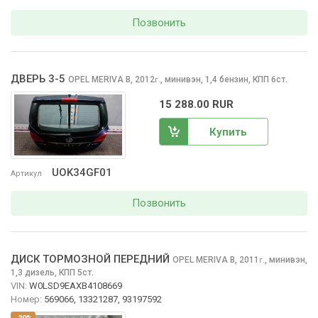
Позвонить
ДВЕРЬ 3-5
OPEL MERIVA
B, 2012
,
минивэн, 1,4 бензин, КПП 6ст.
г.
15 288.00 RUR
Купить
UOK34GF01
Артикул
Позвонить
ДИСК ТОРМОЗНОЙ ПЕРЕДНИЙ
OPEL MERIVA
B, 2011
,
минивэн,
г.
1,3 дизель, КПП 5ст.
VIN:
W0LSD9EAXB4108669
Номер:
569066, 13321287, 93197592