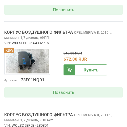
Позвонить
КОРПУС ВОЗДУШНОГО ФИЛЬТРА
OPEL MERIVA
B, 2010
,
г.
минивэн, 1,7 дизель, АКПП
VIN:
W0LSH9EH6A4332716
-20%
840.00 RUR
672.00 RUR
Купить
73E01NQ01
Артикул
Позвонить
КОРПУС ВОЗДУШНОГО ФИЛЬТРА
OPEL MERIVA
B, 2011
,
г.
минивэн, 1,7 дизель, КПП 6ст.
VIN:
WOLSD9EF5B4280801