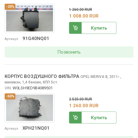
-20%
1 260.00 RUR
1 008.00 RUR
Купить
91G40NQ01
Артикул
Позвонить
КОРПУС ВОЗДУШНОГО ФИЛЬТРА
OPEL MERIVA
B, 2011
,
г.
минивэн, 1,4 бензин, КПП 5ст.
VIN:
W0LSH9ED9B4089501
-50%
2 520.00 RUR
1 260.00 RUR
Купить
XPH21NQ01
Артикул