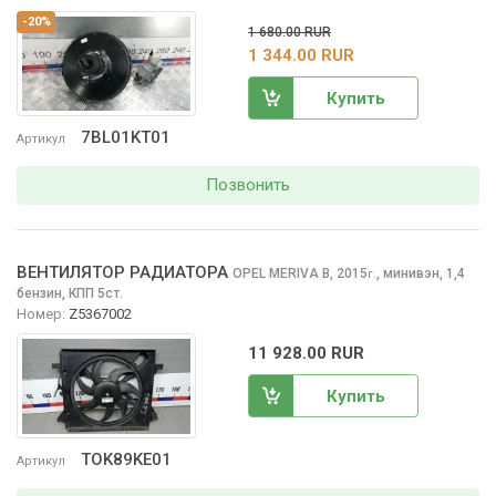
-20%
1 680.00 RUR
1 344.00 RUR
Купить
7BL01KT01
Артикул
Позвонить
ВЕНТИЛЯТОР РАДИАТОРА
OPEL MERIVA
B, 2015
,
минивэн, 1,4
г.
бензин, КПП 5ст.
Номер:
Z5367002
11 928.00 RUR
Купить
TOK89KE01
Артикул