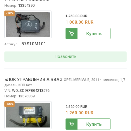
Номер:
13354390
-20%
1 260.00 RUR
1 008.00 RUR
Купить
87S10M101
Артикул
Позвонить
БЛОК УПРАВЛЕНИЯ AIRBAG
OPEL MERIVA
B, 2011
,
минивэн, 1,7
г.
дизель, КПП 6ст.
VIN:
W0LSD9EF8B4213576
Номер:
13576859
-50%
2 520.00 RUR
1 260.00 RUR
Купить