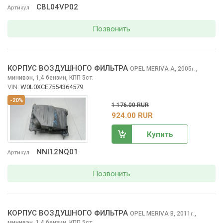
CBL04VP02
Артикул
Позвонить
КОРПУС ВОЗДУШНОГО ФИЛЬТРА
OPEL MERIVA
A, 2005
,
г.
минивэн, 1,4 бензин, КПП 5ст.
VIN:
W0L0XCE7554364579
-20%
1 176.00 RUR
924.00 RUR
Купить
NNI12NQ01
Артикул
Позвонить
КОРПУС ВОЗДУШНОГО ФИЛЬТРА
OPEL MERIVA
B, 2011
,
г.
минивэн, 1,4 бензин, КПП 5ст.