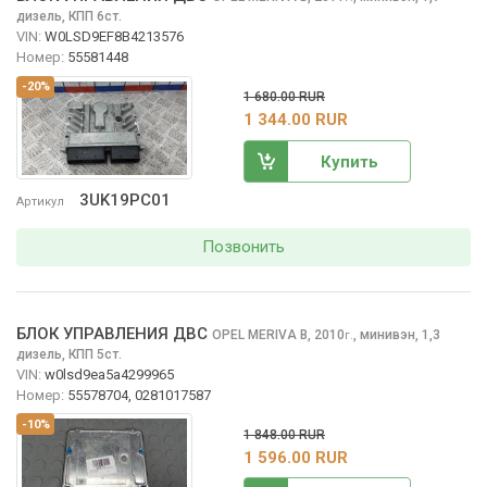
дизель, КПП 6ст.
VIN:
W0LSD9EF8B4213576
Номер:
55581448
-20%
1 680.00 RUR
1 344.00 RUR
Купить
3UK19PC01
Артикул
Позвонить
БЛОК УПРАВЛЕНИЯ ДВС
OPEL MERIVA
B, 2010
,
минивэн, 1,3
г.
дизель, КПП 5ст.
VIN:
w0lsd9ea5a4299965
Номер:
55578704, 0281017587
-10%
1 848.00 RUR
1 596.00 RUR