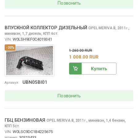
Позвонить
ВПУСКНОЙ КОЛЛЕКТОР ДИЗЕЛЬНЫЙ
OPEL MERIVA
B, 2011
,
г.
минивэн, 1,7 дизель, КПП 6ст.
VIN:
W0LSH9EF0C4019341
-20%
1 260.00 RUR
1 008.00 RUR
Купить
UBN05BI01
Артикул
Позвонить
ГБЦ БЕНЗИНОВАЯ
OPEL MERIVA
B, 2011
,
минивэн, 1,4 бензин,
г.
КПП 5ст.
VIN:
W0LSC9DC1B4225675
Номер:
30313433