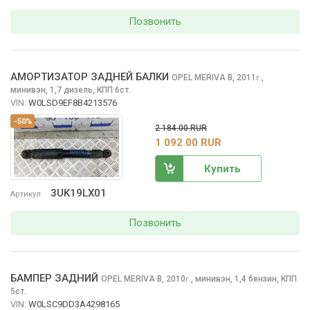
Позвонить
АМОРТИЗАТОР ЗАДНЕЙ БАЛКИ
OPEL MERIVA
B, 2011
,
г.
минивэн, 1,7 дизель, КПП 6ст.
VIN:
W0LSD9EF8B4213576
-50%
2 184.00 RUR
1 092.00 RUR
Купить
3UK19LX01
Артикул
Позвонить
БАМПЕР ЗАДНИЙ
OPEL MERIVA
B, 2010
,
минивэн, 1,4 бензин, КПП
г.
5ст.
VIN:
W0LSC9DD3A4298165