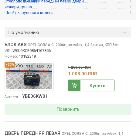
Стеклоподъемники передней левой двери
1
Фонари крыла
1
Шлейфы рулевого колеса
1
По умолчанию
БЛОК ABS
OPEL CORSA
C, 2006
,
хэтчбек, 1,4 бензин, КПП 5ст.
г.
VIN:
W0L0XCF0864167856
Номер:
13182319
-20%
1 260.00 RUR
1 008.00 RUR
Купить
YBE06KW01
Артикул
Позвонить
ДВЕРЬ ПЕРЕДНЯЯ ЛЕВАЯ
OPEL CORSA
C, 2006
,
хэтчбек, 1,4
г.