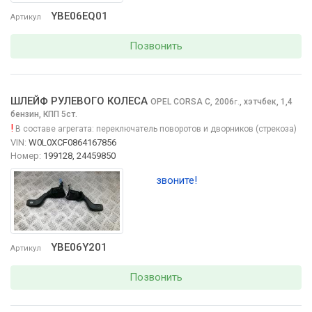
YBE06EQ01
Артикул
Позвонить
ШЛЕЙФ РУЛЕВОГО КОЛЕСА
OPEL CORSA
C, 2006
,
хэтчбек, 1,4
г.
бензин, КПП 5ст.
!
В составе агрегата:
переключатель поворотов и дворников (стрекоза)
VIN:
W0L0XCF0864167856
Номер:
199128, 24459850
звоните!
YBE06Y201
Артикул
Позвонить