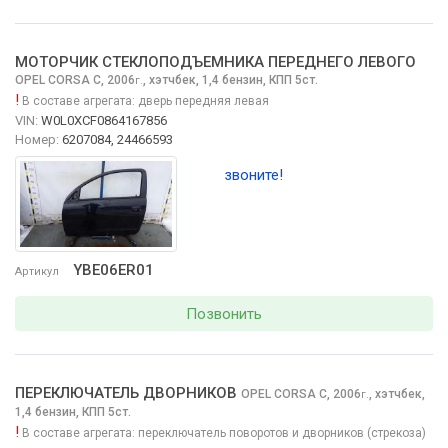
МОТОРЧИК СТЕКЛОПОДЪЕМНИКА ПЕРЕДНЕГО ЛЕВОГО
OPEL CORSA
C, 2006
,
хэтчбек, 1,4 бензин, КПП 5ст.
г.
!
В составе агрегата:
дверь передняя левая
VIN:
W0L0XCF0864167856
Номер:
6207084, 24466593
звоните!
YBE06ER01
Артикул
Позвонить
ПЕРЕКЛЮЧАТЕЛЬ ДВОРНИКОВ
OPEL CORSA
C, 2006
,
хэтчбек,
г.
1,4 бензин, КПП 5ст.
!
В составе агрегата:
переключатель поворотов и дворников (стрекоза)