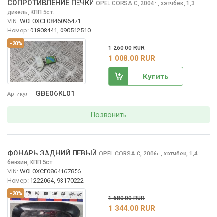
СОПРОТИВЛЕНИЕ ПЕЧКИ
OPEL CORSA
C, 2004
,
хэтчбек, 1,3
г.
дизель, КПП 5ст.
VIN:
W0L0XCF0846096471
Номер:
01808441, 090512510
-20%
1 260.00 RUR
1 008.00 RUR
Купить
GBE06KL01
Артикул
Позвонить
ФОНАРЬ ЗАДНИЙ ЛЕВЫЙ
OPEL CORSA
C, 2006
,
хэтчбек, 1,4
г.
бензин, КПП 5ст.
VIN:
W0L0XCF0864167856
Номер:
1222064, 93170222
-20%
1 680.00 RUR
1 344.00 RUR