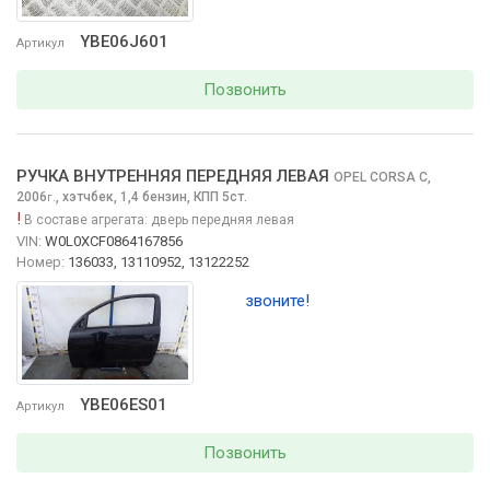
YBE06J601
Артикул
Позвонить
РУЧКА ВНУТРЕННЯЯ ПЕРЕДНЯЯ ЛЕВАЯ
OPEL CORSA
C,
2006
,
хэтчбек, 1,4 бензин, КПП 5ст.
г.
!
В составе агрегата:
дверь передняя левая
VIN:
W0L0XCF0864167856
Номер:
136033, 13110952, 13122252
звоните!
YBE06ES01
Артикул
Позвонить