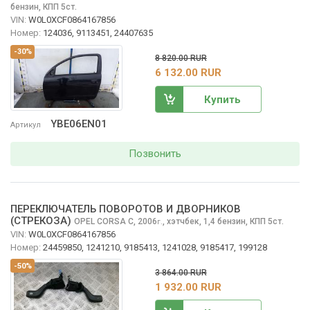
бензин, КПП 5ст.
VIN:
W0L0XCF0864167856
Номер:
124036, 9113451, 24407635
-30%
8 820.00 RUR
6 132.00 RUR
Купить
YBE06EN01
Артикул
Позвонить
ПЕРЕКЛЮЧАТЕЛЬ ПОВОРОТОВ И ДВОРНИКОВ
(СТРЕКОЗА)
OPEL CORSA
C, 2006
,
хэтчбек, 1,4 бензин, КПП 5ст.
г.
VIN:
W0L0XCF0864167856
Номер:
24459850, 1241210, 9185413, 1241028, 9185417, 199128
-50%
3 864.00 RUR
1 932.00 RUR