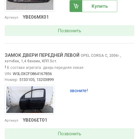
Купить
YBE06MX01
Артикул
Позвонить
ЗАМОК ДВЕРИ ПЕРЕДНЕЙ ЛЕВОЙ
OPEL CORSA
C, 2006
,
г.
хэтчбек, 1,4 бензин, КПП 5ст.
!
В составе агрегата:
дверь передняя левая
VIN:
W0L0XCF0864167856
Номер:
5133105, 13203899
звоните!
YBE06ET01
Артикул
Позвонить