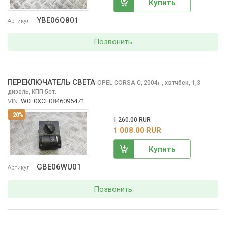
Купить
YBE06Q801
Артикул
Позвонить
ПЕРЕКЛЮЧАТЕЛЬ СВЕТА
OPEL CORSA
C, 2004
,
хэтчбек, 1,3
г.
дизель, КПП 5ст.
VIN:
W0L0XCF0846096471
-20%
1 260.00 RUR
1 008.00 RUR
Купить
GBE06WU01
Артикул
Позвонить