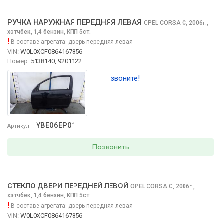
РУЧКА НАРУЖНАЯ ПЕРЕДНЯЯ ЛЕВАЯ
OPEL CORSA
C, 2006
,
г.
хэтчбек, 1,4 бензин, КПП 5ст.
!
В составе агрегата:
дверь передняя левая
VIN:
W0L0XCF0864167856
Номер:
5138140, 9201122
звоните!
YBE06EP01
Артикул
Позвонить
СТЕКЛО ДВЕРИ ПЕРЕДНЕЙ ЛЕВОЙ
OPEL CORSA
C, 2006
,
г.
хэтчбек, 1,4 бензин, КПП 5ст.
!
В составе агрегата:
дверь передняя левая
VIN:
W0L0XCF0864167856