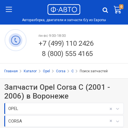
0
Авторазборка, двигатели и запчасти б/у из Европы
пн-вс 9:00-18:00
+7 (499) 110 2426
8 (800) 555 4165
Главная
Каталог
Opel
Corsa
C
Поиск запчастей
Запчасти Opel Corsa C (2001 -
2006) в Воронеже
OPEL
CORSA