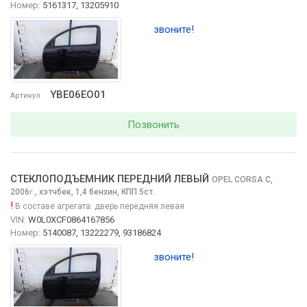
Номер:
5161317, 13205910
звоните!
YBE06EO01
Артикул
Позвонить
СТЕКЛОПОДЪЕМНИК ПЕРЕДНИЙ ЛЕВЫЙ
OPEL CORSA
C,
2006
,
хэтчбек, 1,4 бензин, КПП 5ст.
г.
!
В составе агрегата:
дверь передняя левая
VIN:
W0L0XCF0864167856
Номер:
5140087, 13222279, 93186824
звоните!