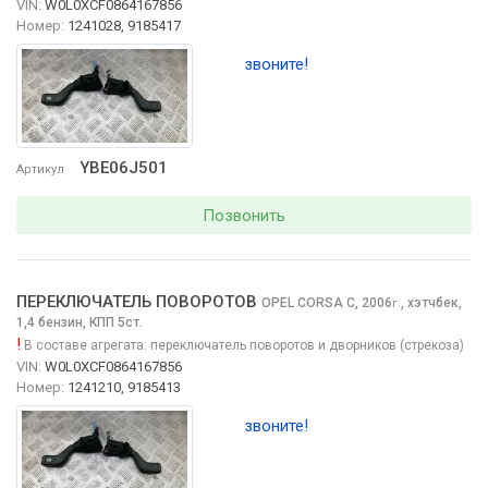
VIN:
W0L0XCF0864167856
Номер:
1241028, 9185417
звоните!
YBE06J501
Артикул
Позвонить
ПЕРЕКЛЮЧАТЕЛЬ ПОВОРОТОВ
OPEL CORSA
C, 2006
,
хэтчбек,
г.
1,4 бензин, КПП 5ст.
!
В составе агрегата:
переключатель поворотов и дворников (стрекоза)
VIN:
W0L0XCF0864167856
Номер:
1241210, 9185413
звоните!