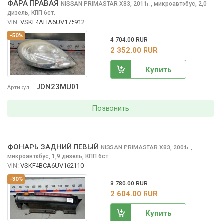
ФАРА ПРАВАЯ
NISSAN PRIMASTAR
X83, 2011
,
микроавтобус, 2,0
г.
дизель, КПП 6ст.
VIN:
VSKF4AHA6UV175912
-50%
4 704.00 RUR
2 352.00 RUR
Купить
JDN23MU01
Артикул
Позвонить
ФОНАРЬ ЗАДНИЙ ЛЕВЫЙ
NISSAN PRIMASTAR
X83, 2004
,
г.
микроавтобус, 1,9 дизель, КПП 6ст.
VIN:
VSKF4BCA6UV162110
-30%
3 780.00 RUR
2 604.00 RUR
Купить