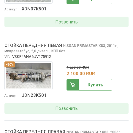
XDN07K501
Артикул
Позвонить
СТОЙКА ПЕРЕДНЯЯ ЛЕВАЯ
NISSAN PRIMASTAR
X83, 2011
,
г.
микроавтобус, 2,0 дизель, КПП 6ст.
VIN:
VSKF4AHA6UV175912
-50%
4 200.00 RUR
2 100.00 RUR
Купить
JDN23K501
Артикул
Позвонить
СТОЙКА ПЕРЕДНЯЯ ПРАВАЯ
NISSAN PRIMASTAR
X83, 2006
,
г.