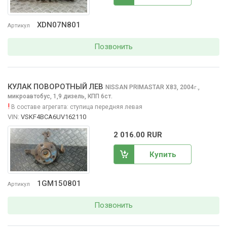
XDN07N801
Артикул
Позвонить
КУЛАК ПОВОРОТНЫЙ ЛЕВ
NISSAN PRIMASTAR
X83, 2004
,
г.
микроавтобус, 1,9 дизель, КПП 6ст.
!
В составе агрегата:
ступица передняя левая
VIN:
VSKF4BCA6UV162110
2 016.00 RUR
Купить
1GM150801
Артикул
Позвонить