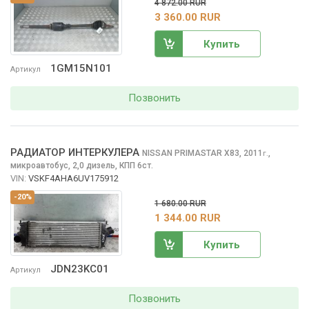
4 872.00 RUR
3 360.00 RUR
Купить
1GM15N101
Артикул
Позвонить
РАДИАТОР ИНТЕРКУЛЕРА
NISSAN PRIMASTAR
X83, 2011
,
г.
микроавтобус, 2,0 дизель, КПП 6ст.
VIN:
VSKF4AHA6UV175912
-20%
1 680.00 RUR
1 344.00 RUR
Купить
JDN23KC01
Артикул
Позвонить