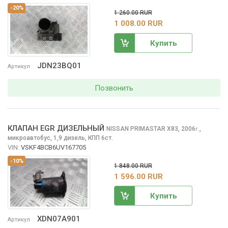
-20%
1 260.00 RUR
1 008.00 RUR
Купить
JDN23BQ01
Артикул
Позвонить
КЛАПАН EGR ДИЗЕЛЬНЫЙ
NISSAN PRIMASTAR
X83, 2006
,
г.
микроавтобус, 1,9 дизель, КПП 6ст.
VIN:
VSKF4BCB6UV167705
-10%
1 848.00 RUR
1 596.00 RUR
Купить
XDN07A901
Артикул