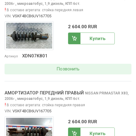
2006
,
микроавтобус, 1,9 дизель, КПП 6ст.
г.
!
В составе агрегата:
стойка передняя левая
VIN:
VSKF4BCB6UV167705
2 604.00 RUR
Купить
XDN07K801
Артикул
Позвонить
АМОРТИЗАТОР ПЕРЕДНИЙ ПРАВЫЙ
NISSAN PRIMASTAR
X83,
2006
,
микроавтобус, 1,9 дизель, КПП 6ст.
г.
!
В составе агрегата:
стойка передняя правая
VIN:
VSKF4BCB6UV167705
2 604.00 RUR
Купить