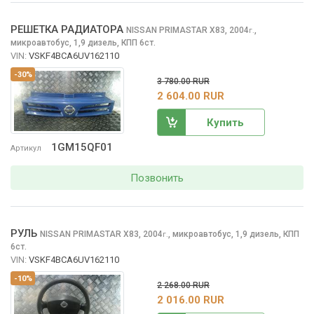
РЕШЕТКА РАДИАТОРА
NISSAN PRIMASTAR
X83, 2004
,
г.
микроавтобус, 1,9 дизель, КПП 6ст.
VIN:
VSKF4BCA6UV162110
-30%
3 780.00 RUR
2 604.00 RUR
Купить
1GM15QF01
Артикул
Позвонить
РУЛЬ
NISSAN PRIMASTAR
X83, 2004
,
микроавтобус, 1,9 дизель, КПП
г.
6ст.
VIN:
VSKF4BCA6UV162110
-10%
2 268.00 RUR
2 016.00 RUR