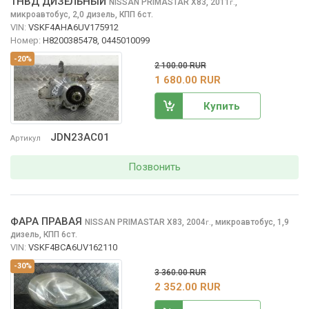
ТНВД ДИЗЕЛЬНЫЙ
NISSAN PRIMASTAR
X83, 2011
,
г.
микроавтобус, 2,0 дизель, КПП 6ст.
VIN:
VSKF4AHA6UV175912
Номер:
H8200385478, 0445010099
-20%
2 100.00 RUR
1 680.00 RUR
Купить
JDN23AC01
Артикул
Позвонить
ФАРА ПРАВАЯ
NISSAN PRIMASTAR
X83, 2004
,
микроавтобус, 1,9
г.
дизель, КПП 6ст.
VIN:
VSKF4BCA6UV162110
-30%
3 360.00 RUR
2 352.00 RUR