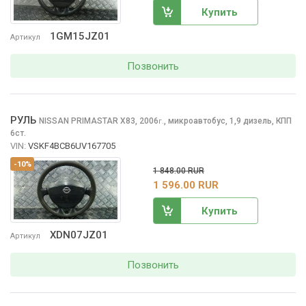
Купить
1GM15JZ01
Артикул
Позвонить
РУЛЬ
NISSAN PRIMASTAR
X83, 2006
,
микроавтобус, 1,9 дизель, КПП
г.
6ст.
VIN:
VSKF4BCB6UV167705
-10%
1 848.00 RUR
1 596.00 RUR
Купить
XDN07JZ01
Артикул
Позвонить