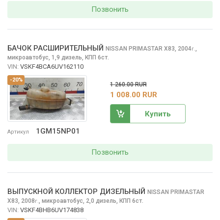
Позвонить
БАЧОК РАСШИРИТЕЛЬНЫЙ
NISSAN PRIMASTAR
X83, 2004
,
г.
микроавтобус, 1,9 дизель, КПП 6ст.
VIN:
VSKF4BCA6UV162110
-20%
1 260.00 RUR
1 008.00 RUR
Купить
1GM15NP01
Артикул
Позвонить
ВЫПУСКНОЙ КОЛЛЕКТОР ДИЗЕЛЬНЫЙ
NISSAN PRIMASTAR
X83, 2008
,
микроавтобус, 2,0 дизель, КПП 6ст.
г.
VIN:
VSKF4BHB6UV174838