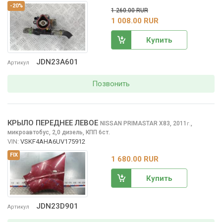
-20%
1 260.00 RUR
1 008.00 RUR
Купить
JDN23A601
Артикул
Позвонить
КРЫЛО ПЕРЕДНЕЕ ЛЕВОЕ
NISSAN PRIMASTAR
X83, 2011
,
г.
микроавтобус, 2,0 дизель, КПП 6ст.
VIN:
VSKF4AHA6UV175912
FIX
1 680.00 RUR
Купить
JDN23D901
Артикул