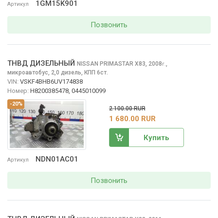
1GM15K901
Артикул
Позвонить
ТНВД ДИЗЕЛЬНЫЙ
NISSAN PRIMASTAR
X83, 2008
,
г.
микроавтобус, 2,0 дизель, КПП 6ст.
VIN:
VSKF4BHB6UV174838
Номер:
H8200385478, 0445010099
-20%
2 100.00 RUR
1 680.00 RUR
Купить
NDN01AC01
Артикул
Позвонить