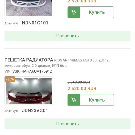
2 520.00 RUR
Купить
NDN01G101
Артикул
Позвонить
РЕШЕТКА РАДИАТОРА
NISSAN PRIMASTAR
X83, 2011
,
г.
микроавтобус, 2,0 дизель, КПП 6ст.
VIN:
VSKF4AHA6UV175912
-50%
5 040.00 RUR
2 520.00 RUR
Купить
JDN23VG01
Артикул
Позвонить