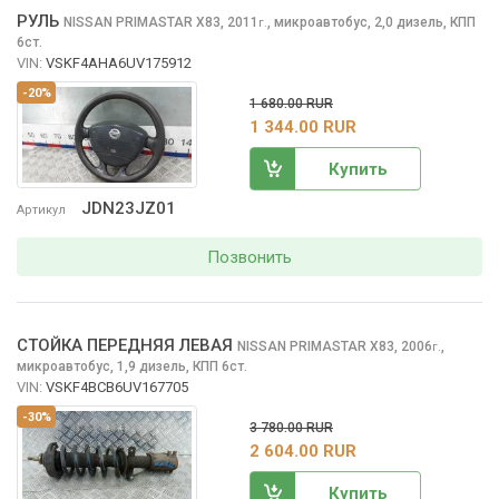
РУЛЬ
NISSAN PRIMASTAR
X83, 2011
,
микроавтобус, 2,0 дизель, КПП
г.
6ст.
VIN:
VSKF4AHA6UV175912
-20%
1 680.00 RUR
1 344.00 RUR
Купить
JDN23JZ01
Артикул
Позвонить
СТОЙКА ПЕРЕДНЯЯ ЛЕВАЯ
NISSAN PRIMASTAR
X83, 2006
,
г.
микроавтобус, 1,9 дизель, КПП 6ст.
VIN:
VSKF4BCB6UV167705
-30%
3 780.00 RUR
2 604.00 RUR
Купить