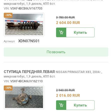
микроавтобус, 1,9 дизель, КПП 6ст.
VIN:
VSKF4BCB6UV167705
-30%
3 780.00 RUR
2 604.00 RUR
Купить
XDN07N501
Артикул
Позвонить
СТУПИЦА ПЕРЕДНЯЯ ЛЕВАЯ
NISSAN PRIMASTAR
X83, 2004
,
г.
микроавтобус, 1,9 дизель, КПП 6ст.
VIN:
VSKF4BCA6UV162110
-30%
2 940.00 RUR
2 016.00 RUR
Купить