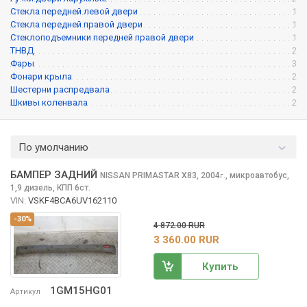
Стекла передней левой двери
1
Стекла передней правой двери
1
Стеклоподъемники передней правой двери
1
ТНВД
2
Фары
3
Фонари крыла
2
Шестерни распредвала
2
Шкивы коленвала
2
По умолчанию
БАМПЕР ЗАДНИЙ
NISSAN PRIMASTAR
X83, 2004
,
микроавтобус,
г.
1,9 дизель, КПП 6ст.
VIN:
VSKF4BCA6UV162110
-30%
4 872.00 RUR
3 360.00 RUR
Купить
1GM15HG01
Артикул