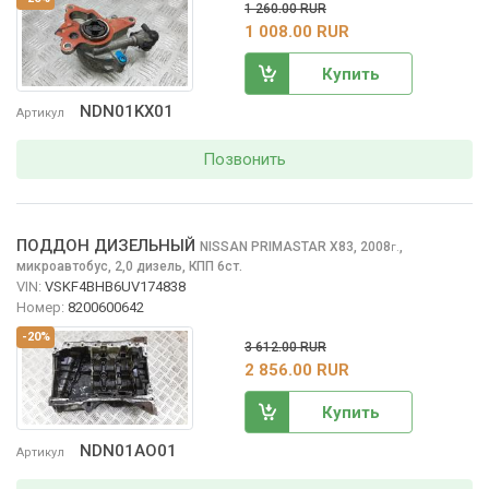
1 260.00 RUR
1 008.00 RUR
Купить
NDN01KX01
Артикул
Позвонить
ПОДДОН ДИЗЕЛЬНЫЙ
NISSAN PRIMASTAR
X83, 2008
,
г.
микроавтобус, 2,0 дизель, КПП 6ст.
VIN:
VSKF4BHB6UV174838
Номер:
8200600642
-20%
3 612.00 RUR
2 856.00 RUR
Купить
NDN01AO01
Артикул