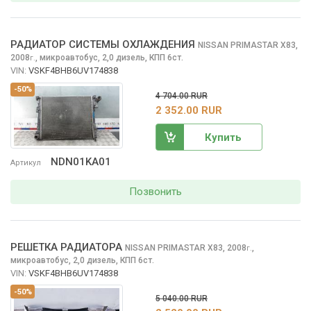
РАДИАТОР СИСТЕМЫ ОХЛАЖДЕНИЯ
NISSAN PRIMASTAR
X83,
2008
,
микроавтобус, 2,0 дизель, КПП 6ст.
г.
VIN:
VSKF4BHB6UV174838
-50%
4 704.00 RUR
2 352.00 RUR
Купить
NDN01KA01
Артикул
Позвонить
РЕШЕТКА РАДИАТОРА
NISSAN PRIMASTAR
X83, 2008
,
г.
микроавтобус, 2,0 дизель, КПП 6ст.
VIN:
VSKF4BHB6UV174838
-50%
5 040.00 RUR