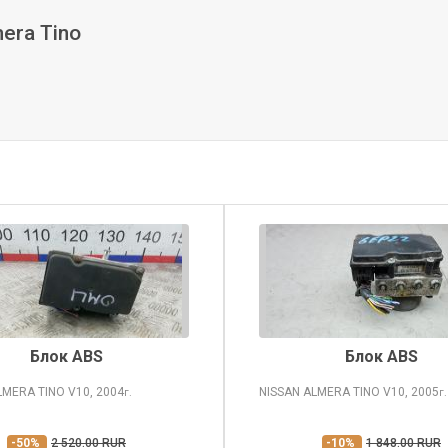
era Tino
Блок ABS
Блок ABS
LMERA TINO
V10, 2004
NISSAN ALMERA TINO
V10, 2005
г.
г.
-50%
2 520.00 RUR
-10%
1 848.00 RUR