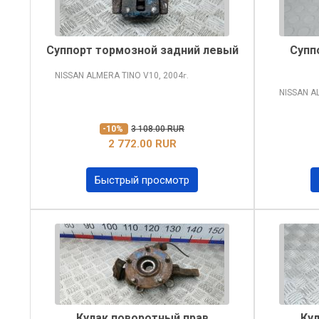
Суппорт тормозной задний левый
Супп
NISSAN ALMERA TINO
V10, 2004
г.
NISSAN A
-10%
3 108.00 RUR
2 772.00 RUR
Быстрый просмотр
Кулак поворотный прав
Ку