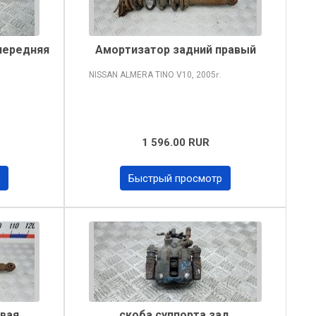
передняя
Амортизатор задний правый
NISSAN ALMERA TINO
V10, 2005
г.
1 596.00 RUR
Быстрый просмотр
авая
скоба суппорта зад.