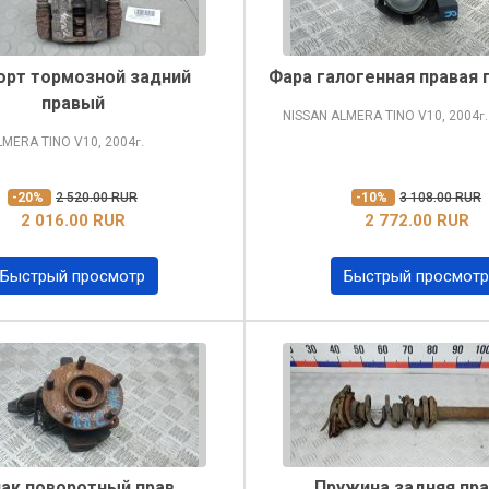
орт тормозной задний
Фара галогенная правая 
правый
NISSAN ALMERA TINO
V10, 2004
г.
LMERA TINO
V10, 2004
г.
-20%
2 520.00 RUR
-10%
3 108.00 RUR
2 016.00 RUR
2 772.00 RUR
Быстрый просмотр
Быстрый просмотр
лак поворотный прав
Пружина задняя пр