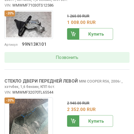
VIN:
WMWMF71030TS12586
-20%
1 260.00 RUR
1 008.00 RUR
Купить
99N13K101
Артикул
Позвонить
СТЕКЛО ДВЕРИ ПЕРЕДНЕЙ ЛЕВОЙ
MINI COOPER
R56, 2006
,
г.
хэтчбек, 1,6 бензин, КПП 6ст.
VIN:
WMWMF32070TL65544
-20%
2 940.00 RUR
2 352.00 RUR
Купить