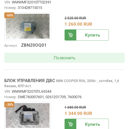
VIN:
WMWMF32010TT02391
Номер:
313428715015
-50%
2 520.00 RUR
1 260.00 RUR
Купить
ZBN20OQ01
Артикул
Позвонить
БЛОК УПРАВЛЕНИЯ ДВС
MINI COOPER
R56, 2006
,
хэтчбек, 1,6
г.
бензин, КПП 6ст.
VIN:
WMWMF32070TL65544
Номер:
DME760007601, 0261201709, 7600076
-20%
1 680.00 RUR
1 344.00 RUR
Купить