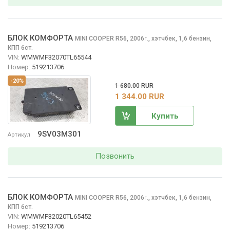
БЛОК КОМФОРТА
MINI COOPER
R56, 2006
,
хэтчбек, 1,6 бензин,
г.
КПП 6ст.
VIN:
WMWMF32070TL65544
Номер:
519213706
-20%
1 680.00 RUR
1 344.00 RUR
Купить
9SV03M301
Артикул
Позвонить
БЛОК КОМФОРТА
MINI COOPER
R56, 2006
,
хэтчбек, 1,6 бензин,
г.
КПП 6ст.
VIN:
WMWMF32020TL65452
Номер:
519213706