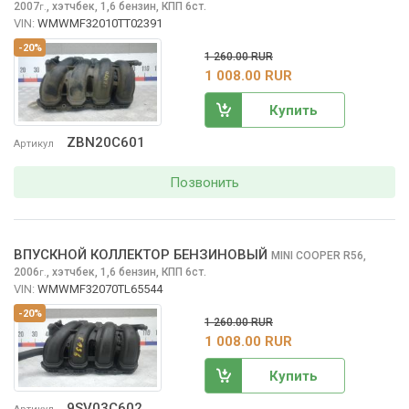
2007
,
хэтчбек, 1,6 бензин, КПП 6ст.
г.
VIN:
WMWMF32010TT02391
-20%
1 260.00 RUR
1 008.00 RUR
Купить
ZBN20C601
Артикул
Позвонить
ВПУСКНОЙ КОЛЛЕКТОР БЕНЗИНОВЫЙ
MINI COOPER
R56,
2006
,
хэтчбек, 1,6 бензин, КПП 6ст.
г.
VIN:
WMWMF32070TL65544
-20%
1 260.00 RUR
1 008.00 RUR
Купить
9SV03C602