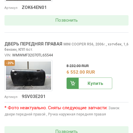
ZOK64EN01
Артикул
Позвонить
ДВЕРЬ ПЕРЕДНЯЯ ПРАВАЯ
MINI COOPER
R56, 2006
,
хэтчбек, 1,6
г.
бензин, КПП 6ст.
VIN:
WMWMF32070TL65544
-20%
8 232.00 RUR
6 552.00 RUR
Купить
9SV03E201
Артикул
* Фото неактуально. Сняты следующие запчасти:
Замок
двери передней правой
, Ручка наружная передняя правая
Позвонить