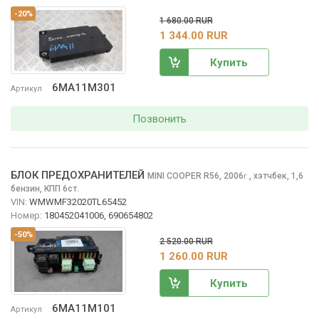
-20%
1 680.00 RUR
1 344.00 RUR
Купить
6MA11M301
Артикул
Позвонить
БЛОК ПРЕДОХРАНИТЕЛЕЙ
MINI COOPER
R56, 2006
,
хэтчбек, 1,6
г.
бензин, КПП 6ст.
VIN:
WMWMF32020TL65452
Номер:
180452041006, 690654802
-50%
2 520.00 RUR
1 260.00 RUR
Купить
6MA11M101
Артикул