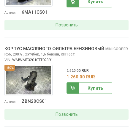
Купить
6MA11CS01
Артикул
Позвонить
КОРПУС МАСЛЯНОГО ФИЛЬТРА БЕНЗИНОВЫЙ
MINI COOPER
R56, 2007
,
хэтчбек, 1,6 бензин, КПП 6ст.
г.
VIN:
WMWMF32010TT02391
-50%
2 520.00 RUR
1 260.00 RUR
Купить
ZBN20CS01
Артикул
Позвонить