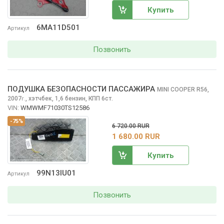
Купить
6MA11D501
Артикул
Позвонить
ПОДУШКА БЕЗОПАСНОСТИ ПАССАЖИРА
MINI COOPER
R56,
2007
,
хэтчбек, 1,6 бензин, КПП 6ст.
г.
VIN:
WMWMF71030TS12586
-75%
6 720.00 RUR
1 680.00 RUR
Купить
99N13IU01
Артикул
Позвонить