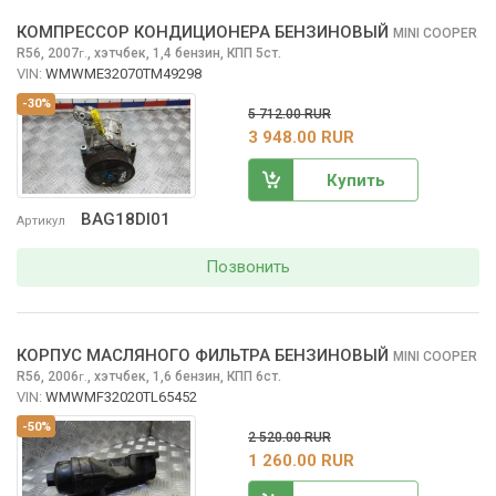
КОМПРЕССОР КОНДИЦИОНЕРА БЕНЗИНОВЫЙ
MINI COOPER
R56, 2007
,
хэтчбек, 1,4 бензин, КПП 5ст.
г.
VIN:
WMWME32070TM49298
-30%
5 712.00 RUR
3 948.00 RUR
Купить
BAG18DI01
Артикул
Позвонить
КОРПУС МАСЛЯНОГО ФИЛЬТРА БЕНЗИНОВЫЙ
MINI COOPER
R56, 2006
,
хэтчбек, 1,6 бензин, КПП 6ст.
г.
VIN:
WMWMF32020TL65452
-50%
2 520.00 RUR
1 260.00 RUR