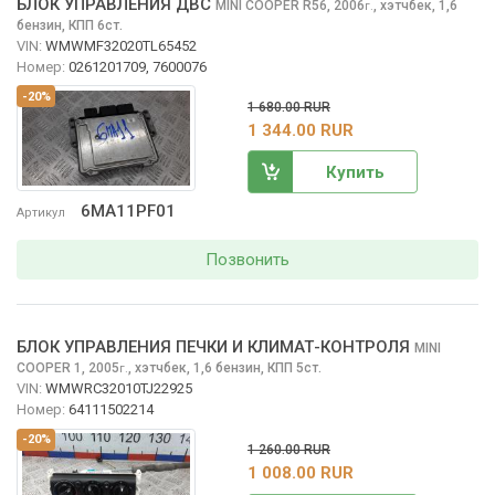
БЛОК УПРАВЛЕНИЯ ДВС
MINI COOPER
R56, 2006
,
хэтчбек, 1,6
г.
бензин, КПП 6ст.
VIN:
WMWMF32020TL65452
Номер:
0261201709, 7600076
-20%
1 680.00 RUR
1 344.00 RUR
Купить
6MA11PF01
Артикул
Позвонить
БЛОК УПРАВЛЕНИЯ ПЕЧКИ И КЛИМАТ-КОНТРОЛЯ
MINI
COOPER
1, 2005
,
хэтчбек, 1,6 бензин, КПП 5ст.
г.
VIN:
WMWRC32010TJ22925
Номер:
64111502214
-20%
1 260.00 RUR
1 008.00 RUR