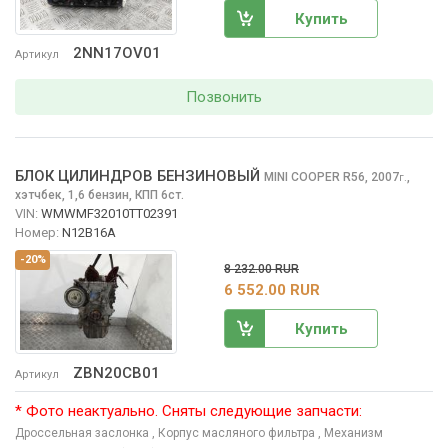
Купить
2NN17OV01
Артикул
Позвонить
БЛОК ЦИЛИНДРОВ БЕНЗИНОВЫЙ
MINI COOPER
R56, 2007
,
г.
хэтчбек, 1,6 бензин, КПП 6ст.
VIN:
WMWMF32010TT02391
Номер:
N12B16A
-20%
8 232.00 RUR
6 552.00 RUR
Купить
ZBN20CB01
Артикул
* Фото неактуально. Сняты следующие запчасти:
Дроссельная заслонка
, Корпус масляного фильтра
, Механизм