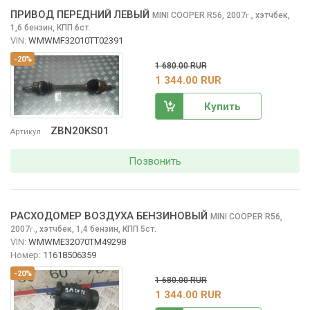
ПРИВОД ПЕРЕДНИЙ ЛЕВЫЙ
MINI COOPER
R56, 2007
,
хэтчбек,
г.
1,6 бензин, КПП 6ст.
VIN:
WMWMF32010TT02391
-20%
1 680.00 RUR
1 344.00 RUR
Купить
ZBN20KS01
Артикул
Позвонить
РАСХОДОМЕР ВОЗДУХА БЕНЗИНОВЫЙ
MINI COOPER
R56,
2007
,
хэтчбек, 1,4 бензин, КПП 5ст.
г.
VIN:
WMWME32070TM49298
Номер:
11618506359
-20%
1 680.00 RUR
1 344.00 RUR