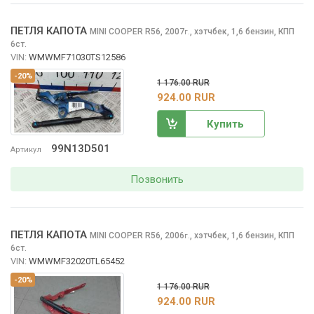
ПЕТЛЯ КАПОТА
MINI COOPER
R56, 2007
,
хэтчбек, 1,6 бензин, КПП
г.
6ст.
VIN:
WMWMF71030TS12586
-20%
1 176.00 RUR
924.00 RUR
Купить
99N13D501
Артикул
Позвонить
ПЕТЛЯ КАПОТА
MINI COOPER
R56, 2006
,
хэтчбек, 1,6 бензин, КПП
г.
6ст.
VIN:
WMWMF32020TL65452
-20%
1 176.00 RUR
924.00 RUR