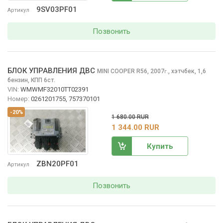
9SV03PF01
Артикул
Позвонить
БЛОК УПРАВЛЕНИЯ ДВС
MINI COOPER
R56, 2007
,
хэтчбек, 1,6
г.
бензин, КПП 6ст.
VIN:
WMWMF32010TT02391
Номер:
0261201755, 757370101
-20%
1 680.00 RUR
1 344.00 RUR
Купить
ZBN20PF01
Артикул
Позвонить