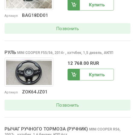
Купить
BAG18DD01
Артикул
Позвонить
РУЛЬ
MINI COOPER
F55/56, 2014
,
хэтчбек, 1,5 дизель, АКПП
г.
12 768.00 RUR
Купить
ZOK64JZ01
Артикул
Позвонить
РЫЧАГ РУЧНОГО ТОРМОЗА (РУЧНИК)
MINI COOPER
R56,
2007
,
хэтчбек, 1,6 бензин, КПП 6ст.
г.