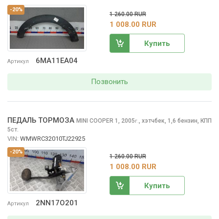
-20%
1 260.00 RUR
1 008.00 RUR
Купить
6MA11EA04
Артикул
Позвонить
ПЕДАЛЬ ТОРМОЗА
MINI COOPER
1, 2005
,
хэтчбек, 1,6 бензин, КПП
г.
5ст.
VIN:
WMWRC32010TJ22925
-20%
1 260.00 RUR
1 008.00 RUR
Купить
2NN17O201
Артикул