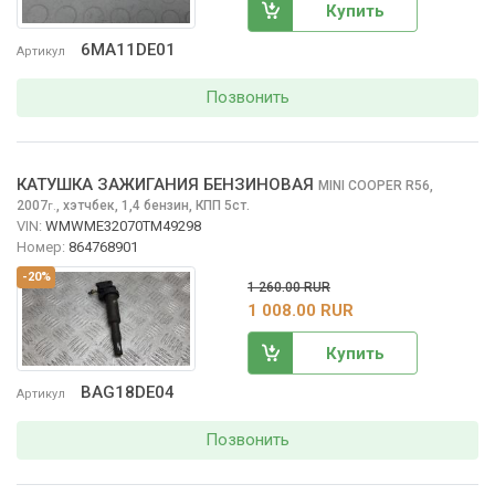
Купить
6MA11DE01
Артикул
Позвонить
КАТУШКА ЗАЖИГАНИЯ БЕНЗИНОВАЯ
MINI COOPER
R56,
2007
,
хэтчбек, 1,4 бензин, КПП 5ст.
г.
VIN:
WMWME32070TM49298
Номер:
864768901
-20%
1 260.00 RUR
1 008.00 RUR
Купить
BAG18DE04
Артикул
Позвонить