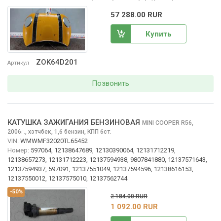
57 288.00 RUR
Купить
ZOK64D201
Артикул
Позвонить
КАТУШКА ЗАЖИГАНИЯ БЕНЗИНОВАЯ
MINI COOPER
R56,
2006
,
хэтчбек, 1,6 бензин, КПП 6ст.
г.
VIN:
WMWMF32020TL65452
Номер:
597064, 12138647689, 12130390064, 12131712219,
12138657273, 12131712223, 12137594938, 9807841880, 12137571643,
12137594937, 597091, 12137551049, 12137594596, 12138616153,
12137550012, 12137575010, 12137562744
-50%
2 184.00 RUR
1 092.00 RUR