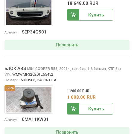
18 648.00 RUR
Купить
SEP34G501
Артикул
Позвонить
БЛОК ABS
MINI COOPER
R56, 2006
,
хэтчбек, 1,6 бензин, КПП 6ст.
г.
VIN:
WMWMF32020TL65452
Номер:
15803906, 54084831A
-20%
1 260.00 RUR
1 008.00 RUR
Купить
6MA11KW01
Артикул
Позвонить