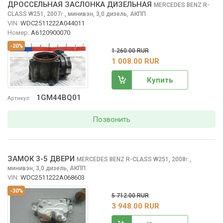
ДРОССЕЛЬНАЯ ЗАСЛОНКА ДИЗЕЛЬНАЯ
MERCEDES BENZ R-
CLASS
W251, 2007
,
минивэн, 3,0 дизель, АКПП
г.
VIN:
WDC2511222A044011
Номер:
A6120900070
-20%
1 260.00 RUR
1 008.00 RUR
Купить
1GM44BQ01
Артикул
Позвонить
ЗАМОК 3-5 ДВЕРИ
MERCEDES BENZ R-CLASS
W251, 2008
,
г.
минивэн, 3,0 дизель, АКПП
VIN:
WDC2511222A068603
-30%
5 712.00 RUR
3 948.00 RUR