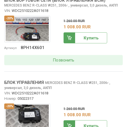
БЛОК БОРТОВОЙ СЕТИ (БЛОК УПРАВЛЕНИЯ BCM)
MERCEDES BENZ R-CLASS
W251, 2006
,
универсал, 3,0 дизель, АКПП
г.
VIN:
WDC2510222A011618
-20%
1 260.00 RUR
1 008.00 RUR
Купить
8PH14X601
Артикул
Позвонить
БЛОК УПРАВЛЕНИЯ
MERCEDES BENZ R-CLASS
W251, 2006
,
г.
универсал, 3,0 дизель, АКПП
VIN:
WDC2510222A011618
Номер:
05022317
-20%
1 260.00 RUR
1 008.00 RUR
Купить