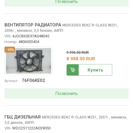
Позвонить
ВЕНТИЛЯТОР РАДИАТОРА
MERCEDES BENZ R-CLASS
W251,
2006
,
минивэн, 3,5 бензин, АКПП
г.
VIN:
4JGCB65E97A048045
Номер:
4806003404
-10%
9 996.00 RUR
8 988.00 RUR
Купить
76F06KE02
Артикул
Позвонить
ГБЦ ДИЗЕЛЬНАЯ
MERCEDES BENZ R-CLASS
W251, 2007
,
минивэн,
г.
3,0 дизель, АКПП
VIN:
WDC2511222A039050