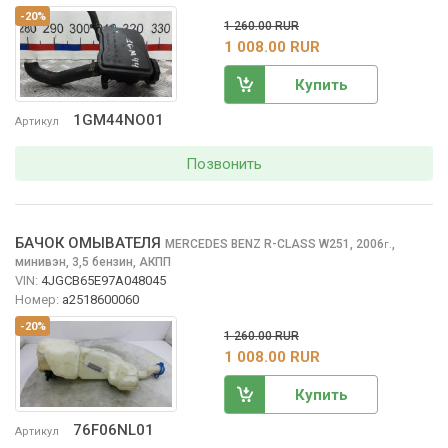
-20%
1 260.00 RUR
1 008.00 RUR
Купить
1GM44NO01
Артикул
Позвонить
БАЧОК ОМЫВАТЕЛЯ
MERCEDES BENZ R-CLASS
W251, 2006
,
г.
минивэн, 3,5 бензин, АКПП
VIN:
4JGCB65E97A048045
Номер:
a2518600060
-20%
1 260.00 RUR
1 008.00 RUR
Купить
76F06NL01
Артикул