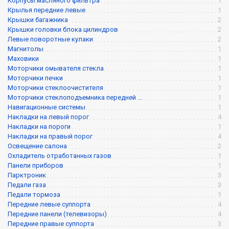
Корпусы масляного фильтра
1
Крылья передние левые
1
Крышки багажника
2
Крышки головки блока цилиндров
2
Левые поворотные кулаки
2
Магнитолы
1
Маховики
1
Моторчики омывателя стекла
1
Моторчики печки
1
Моторчики стеклоочистителя
1
Моторчики стеклоподъемника передней ...
1
Навигационные системы
1
Накладки на левый порог
4
Накладки на пороги
1
Накладки на правый порог
4
Освещение салона
2
Охладитель отработанных газов
1
Панели приборов
1
Парктроник
3
Педали газа
3
Педали тормоза
1
Передние левые суппорта
4
Передние панели (телевизоры)
4
Передние правые суппорта
3