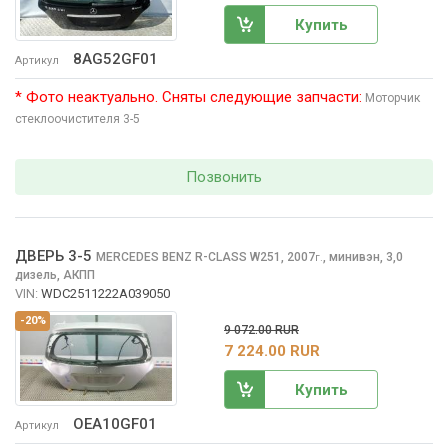
Купить
8AG52GF01
Артикул
* Фото неактуально. Сняты следующие запчасти:
Моторчик
стеклоочиcтителя 3-5
Позвонить
ДВЕРЬ 3-5
MERCEDES BENZ R-CLASS
W251, 2007
,
минивэн, 3,0
г.
дизель, АКПП
VIN:
WDC2511222A039050
-20%
9 072.00 RUR
7 224.00 RUR
Купить
OEA10GF01
Артикул