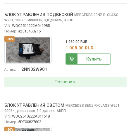
БЛОК УПРАВЛЕНИЯ ПОДВЕСКОЙ
MERCEDES BENZ R-CLASS
W251, 2007
,
минивэн, 3,0 дизель, АКПП
г.
VIN:
WDC2511222A041985
Номер:
а2515450216
-20%
1 260.00 RUR
1 008.00 RUR
Купить
2NN02W901
Артикул
Позвонить
БЛОК УПРАВЛЕНИЯ СВЕТОМ
MERCEDES BENZ R-CLASS
W251,
2006
,
универсал, 3,0 дизель, АКПП
г.
VIN:
WDC2510222A011618
Номер:
5DF00827802
-20%