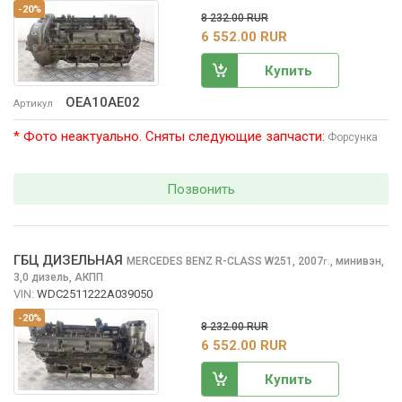
-20%
8 232.00 RUR
6 552.00 RUR
Купить
OEA10AE02
Артикул
* Фото неактуально. Сняты следующие запчасти:
Форсунка
Позвонить
ГБЦ ДИЗЕЛЬНАЯ
MERCEDES BENZ R-CLASS
W251, 2007
,
минивэн,
г.
3,0 дизель, АКПП
VIN:
WDC2511222A039050
-20%
8 232.00 RUR
6 552.00 RUR
Купить