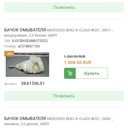
Позвонить
БАЧОК ОМЫВАТЕЛЯ
MERCEDES BENZ R-CLASS
W251, 2007
,
г.
внедорожник, 3,5 бензин, АКПП
VIN:
4JGCB65E68A075320
Номер:
a2518601160
-20%
1 260.00 RUR
1 008.00 RUR
Купить
3BA15NL01
Артикул
Позвонить
БАЧОК ОМЫВАТЕЛЯ
MERCEDES BENZ R-CLASS
W251, 2008
,
г.
минивэн, 3,0 дизель, АКПП