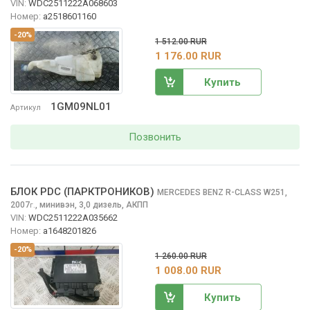
VIN:
WDC2511222A068603
Номер:
a2518601160
-20%
1 512.00 RUR
1 176.00 RUR
Купить
1GM09NL01
Артикул
Позвонить
БЛОК PDC (ПАРКТРОНИКОВ)
MERCEDES BENZ R-CLASS
W251,
2007
,
минивэн, 3,0 дизель, АКПП
г.
VIN:
WDC2511222A035662
Номер:
a1648201826
-20%
1 260.00 RUR
1 008.00 RUR
Купить