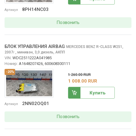
8PH14NC03
Артикул
Позвонить
БЛОК УПРАВЛЕНИЯ AIRBAG
MERCEDES BENZ R-CLASS
W251,
2007
,
минивэн, 3,0 дизель, АКПП
г.
VIN:
WDC2511222A041985
Номер:
A1648207426, 600608300111
-20%
1 260.00 RUR
1 008.00 RUR
Купить
2NN02OQ01
Артикул
Позвонить