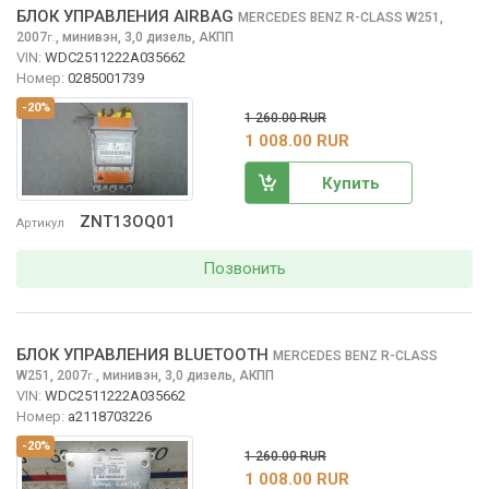
БЛОК УПРАВЛЕНИЯ AIRBAG
MERCEDES BENZ R-CLASS
W251,
2007
,
минивэн, 3,0 дизель, АКПП
г.
VIN:
WDC2511222A035662
Номер:
0285001739
-20%
1 260.00 RUR
1 008.00 RUR
Купить
ZNT13OQ01
Артикул
Позвонить
БЛОК УПРАВЛЕНИЯ BLUETOOTH
MERCEDES BENZ R-CLASS
W251, 2007
,
минивэн, 3,0 дизель, АКПП
г.
VIN:
WDC2511222A035662
Номер:
a2118703226
-20%
1 260.00 RUR
1 008.00 RUR