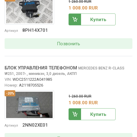
1 260.00 RUR
1 008.00 RUR
Купить
8PH14X701
Артикул
Позвонить
БЛОК УПРАВЛЕНИЯ ТЕЛЕФОНОМ
MERCEDES BENZ R-CLASS
W251, 2007
,
минивэн, 3,0 дизель, АКПП
г.
VIN:
WDC2511222A041985
Номер:
A2118705526
-20%
1 260.00 RUR
1 008.00 RUR
Купить
2NN02XE01
Артикул