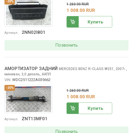
-20%
1 260.00 RUR
1 008.00 RUR
Купить
2NN02I801
Артикул
Позвонить
АМОРТИЗАТОР ЗАДНИЙ
MERCEDES BENZ R-CLASS
W251, 2007
,
г.
минивэн, 3,0 дизель, АКПП
VIN:
WDC2511222A035662
-20%
1 260.00 RUR
1 008.00 RUR
Купить
ZNT13MF01
Артикул
Позвонить