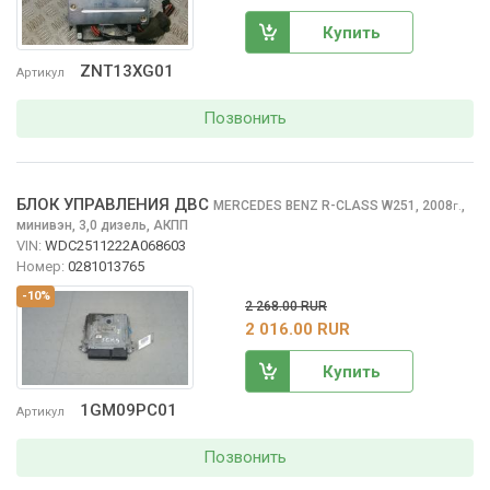
Купить
ZNT13XG01
Артикул
Позвонить
БЛОК УПРАВЛЕНИЯ ДВС
MERCEDES BENZ R-CLASS
W251, 2008
,
г.
минивэн, 3,0 дизель, АКПП
VIN:
WDC2511222A068603
Номер:
0281013765
-10%
2 268.00 RUR
2 016.00 RUR
Купить
1GM09PC01
Артикул
Позвонить