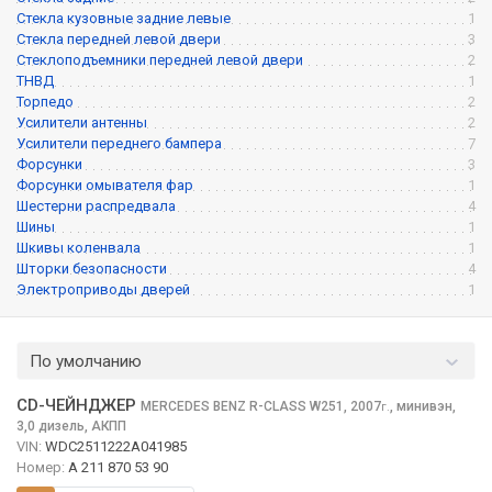
Стекла кузовные задние левые
1
Стекла передней левой двери
3
Стеклоподъемники передней левой двери
2
ТНВД
1
Торпедо
2
Усилители антенны
2
Усилители переднего бампера
7
Форсунки
3
Форсунки омывателя фар
1
Шестерни распредвала
4
Шины
1
Шкивы коленвала
1
Шторки безопасности
4
Электроприводы дверей
1
По умолчанию
CD-ЧЕЙНДЖЕР
MERCEDES BENZ R-CLASS
W251, 2007
,
минивэн,
г.
3,0 дизель, АКПП
VIN:
WDC2511222A041985
Номер:
A 211 870 53 90