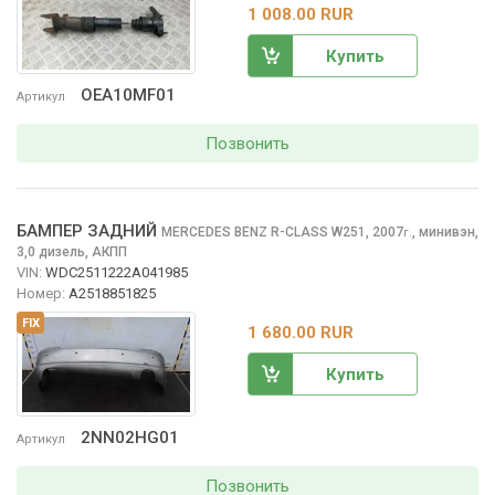
1 008.00 RUR
Купить
OEA10MF01
Артикул
Позвонить
БАМПЕР ЗАДНИЙ
MERCEDES BENZ R-CLASS
W251, 2007
,
минивэн,
г.
3,0 дизель, АКПП
VIN:
WDC2511222A041985
Номер:
A2518851825
FIX
1 680.00 RUR
Купить
2NN02HG01
Артикул
Позвонить