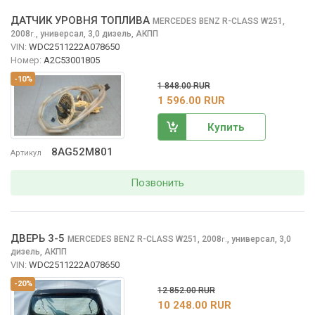
ДАТЧИК УРОВНЯ ТОПЛИВА
MERCEDES BENZ R-CLASS
W251,
2008
,
универсал, 3,0 дизель, АКПП
г.
VIN:
WDC2511222A078650
Номер:
A2C53001805
-10%
1 848.00 RUR
1 596.00 RUR
Купить
8AG52M801
Артикул
Позвонить
ДВЕРЬ 3-5
MERCEDES BENZ R-CLASS
W251, 2008
,
универсал, 3,0
г.
дизель, АКПП
VIN:
WDC2511222A078650
-20%
12 852.00 RUR
10 248.00 RUR