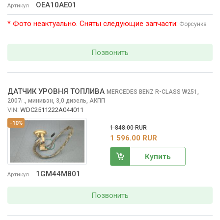
OEA10AE01
Артикул
* Фото неактуально. Сняты следующие запчасти:
Форсунка
Позвонить
ДАТЧИК УРОВНЯ ТОПЛИВА
MERCEDES BENZ R-CLASS
W251,
2007
,
минивэн, 3,0 дизель, АКПП
г.
VIN:
WDC2511222A044011
-10%
1 848.00 RUR
1 596.00 RUR
Купить
1GM44M801
Артикул
Позвонить