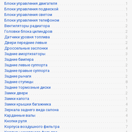
Блоки управления двигателя
1
Блоки управления подвеской
1
Блоки управления светом
1
Блоки управления телефоном
1
Вентиляторы радиатора
2
Головки блока цилиндров
2
Датчики уровня топлива
2
Двери передние левые
2
Дроссельные заслонки
4
Задние амортизаторы
3
Задние бампера
1
Задние левые суппорта
2
Задние правые суппорта
1
Задние рычаги
2
Задние ступицы
8
Задние тормозные диски
1
Замки двери
2
Замки капота
1
Замки крышки багажника
4
Зеркала заднего вида салона
2
Карданные валы
4
Кнопки руля
1
Корпуса воздушного фильтра
7