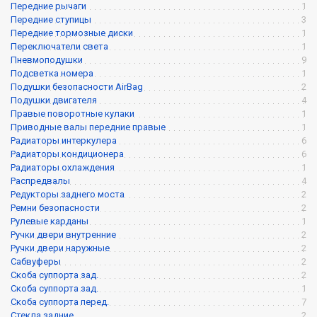
Передние рычаги
1
Передние ступицы
3
Передние тормозные диски
1
Переключатели света
1
Пневмоподушки
9
Подсветка номера
1
Подушки безопасности AirBag
2
Подушки двигателя
4
Правые поворотные кулаки
1
Приводные валы передние правые
1
Радиаторы интеркулера
6
Радиаторы кондиционера
6
Радиаторы охлаждения
1
Распредвалы
4
Редукторы заднего моста
2
Ремни безопасности
2
Рулевые карданы
1
Ручки двери внутренние
2
Ручки двери наружные
2
Сабвуферы
2
Скоба суппорта зад.
2
Скоба суппорта зад.
1
Скоба суппорта перед.
7
Стекла задние
2