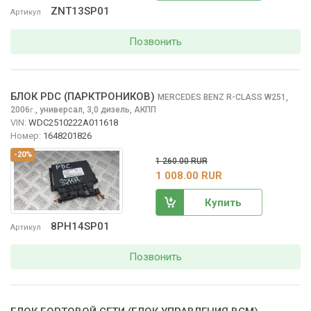
ZNT13SP01
Артикул
Позвонить
БЛОК PDC (ПАРКТРОНИКОВ)
MERCEDES BENZ R-CLASS
W251,
2006
,
универсал, 3,0 дизель, АКПП
г.
VIN:
WDC2510222A011618
Номер:
1648201826
-20%
1 260.00 RUR
1 008.00 RUR
Купить
8PH14SP01
Артикул
Позвонить