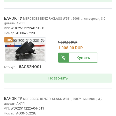
БАЧОК ГУ
MERCEDES BENZ R-CLASS
W251, 2008
,
универсал, 3,0
г.
дизель, АКПП
VIN:
WDC2511222A078650
Номер:
A0004602283
-20%
1 260.00 RUR
1 008.00 RUR
Купить
8AG52NO01
Артикул
Позвонить
БАЧОК ГУ
MERCEDES BENZ R-CLASS
W251, 2007
,
минивэн, 3,0
г.
дизель, АКПП
VIN:
WDC2511222A044011
Номер:
A0004602283