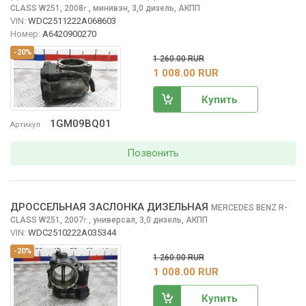
CLASS
W251, 2008
,
минивэн, 3,0 дизель, АКПП
г.
VIN:
WDC2511222A068603
Номер:
A6420900270
-20%
1 260.00 RUR
1 008.00 RUR
Купить
1GM09BQ01
Артикул
Позвонить
ДРОССЕЛЬНАЯ ЗАСЛОНКА ДИЗЕЛЬНАЯ
MERCEDES BENZ R-
CLASS
W251, 2007
,
универсал, 3,0 дизель, АКПП
г.
VIN:
WDC2510222A035344
-20%
1 260.00 RUR
1 008.00 RUR
Купить