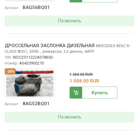
BAG56BQ01
Артикул
Позвонить
ДРОССЕЛЬНАЯ ЗАСЛОНКА ДИЗЕЛЬНАЯ
MERCEDES BENZ R-
CLASS
W251, 2008
,
универсал, 3,0 дизель, АКПП
г.
VIN:
WDC2511222A078650
Номер:
A6420900270
-20%
1 260.00 RUR
1 008.00 RUR
Купить
8AG52BQ01
Артикул
Позвонить