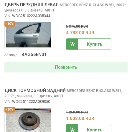
ДВЕРЬ ПЕРЕДНЯЯ ЛЕВАЯ
MERCEDES BENZ R-CLASS
W251, 2007
,
г.
универсал, 3,0 дизель, АКПП
VIN:
WDC2510222A035344
-10%
5 376.00 RUR
4 788.00 RUR
Купить
BAG56EN01
Артикул
Позвонить
ДИСК ТОРМОЗНОЙ ЗАДНИЙ
MERCEDES BENZ R-CLASS
W251,
2007
,
минивэн, 3,0 дизель, АКПП
г.
VIN:
WDC2511222A039050
-20%
1 260.00 RUR
1 008.00 RUR
Купить