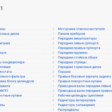
 1
жины
1
Моторчики стеклоочистителя
озные диски
7
Панели приборов
2
Передние амортизаторы
игания
2
Передние левые суппорта
1
Передние правые суппорта
сные
2
Передние пружины
2
Передние стойки в сборе
ы кондиционера
3
Передние ступицы
пления
1
Передние тормозные диски
мостата
2
Поршни
ляного фильтра
2
Правые боковые зеркала заднего
вки блока цилиндров
1
Правые поворотные кулаки
енвала
1
Приводные валы передние левые
 МКПП
3
Приводные валы передние правы
ротные кулаки
2
Рабочие цилиндры сцепления
2
Радиаторы интеркулера
упы
1
Радиаторы охлаждения
1
Распредвалы