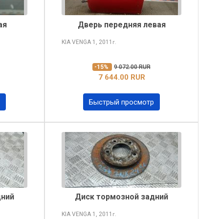
ая
Дверь передняя левая
KIA VENGA
1, 2011
г.
-15%
9 072.00 RUR
7 644.00 RUR
Быстрый просмотр
дний
Диск тормозной задний
KIA VENGA
1, 2011
г.