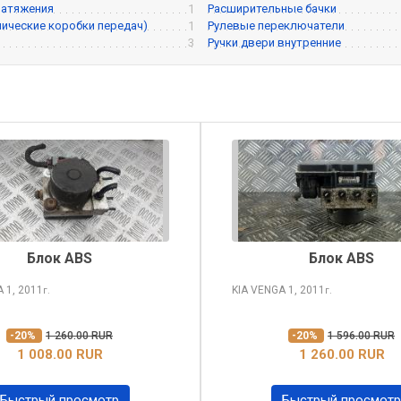
натяжения
1
Расширительные бачки
ические коробки передач)
1
Рулевые переключатели
3
Ручки двери внутренние
Блок ABS
Блок ABS
A
1, 2011
KIA VENGA
1, 2011
г.
г.
-20%
1 260.00 RUR
-20%
1 596.00 RUR
1 008.00 RUR
1 260.00 RUR
Быстрый просмотр
Быстрый просмотр