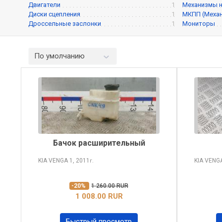
Двигатели
1
Механизмы 
Диски сцепления
1
МКПП (Механ
Дроссельные заслонки
1
Мониторы
По умолчанию
Бачок расширительный
KIA VENGA
1, 2011
KIA VENG
г.
-20%
1 260.00 RUR
1 008.00 RUR
Быстрый просмотр