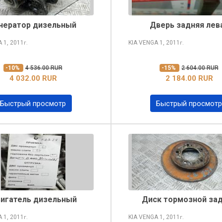
нератор дизельный
Дверь задняя лев
A
1, 2011
KIA VENGA
1, 2011
г.
г.
-10%
4 536.00 RUR
-15%
2 604.00 RUR
4 032.00 RUR
2 184.00 RUR
Быстрый просмотр
Быстрый просмотр
игатель дизельный
Диск тормозной за
A
1, 2011
KIA VENGA
1, 2011
г.
г.