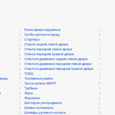
1
Ручки двери наружные
1
1
Скоба суппорта перед.
3
2
Стартеры
4
1
Стекла задней левой двери
1
2
Стекла передней левой двери
1
2
Стекла передней правой двери
1
2
Стеклоподъемники задней левой двери
1
3
Стеклоподъемники передней левой двери
1
3
Стеклоподъемники передней правой двери
1
4
ТНВД
1
 вида
7
Топливные рампы
1
1
Троса кулисы МКПП
2
1
Турбины
1
е
3
Фары
5
1
Форсунки
2
2
Шестерни распредвала
2
3
Шкивы коленвала
2
2
Шлейфы рулевого колеса
3