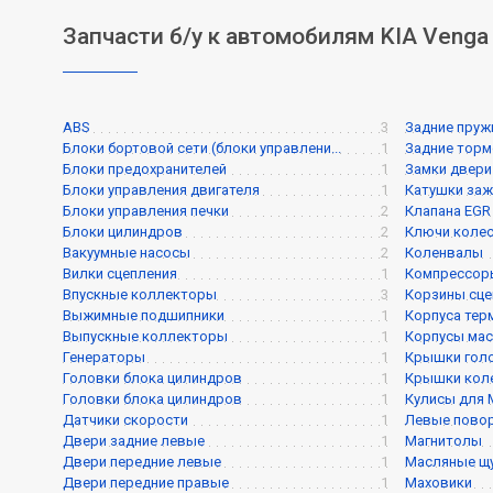
Запчасти б/у к автомобилям KIA Venga
ABS
3
Задние пру
Блоки бортовой сети (блоки управлени...
1
Задние торм
Блоки предохранителей
1
Замки двери
Блоки управления двигателя
1
Катушки заж
Блоки управления печки
2
Клапана EGR
Блоки цилиндров
2
Ключи коле
Вакуумные насосы
2
Коленвалы
Вилки сцепления
1
Компрессор
Впускные коллекторы
3
Корзины сце
Выжимные подшипники
1
Корпуса тер
Выпускные коллекторы
1
Корпусы мас
Генераторы
1
Крышки голо
Головки блока цилиндров
1
Крышки кол
Головки блока цилиндров
1
Кулисы для
Датчики скорости
1
Левые пово
Двери задние левые
1
Магнитолы
Двери передние левые
1
Масляные щ
Двери передние правые
1
Маховики