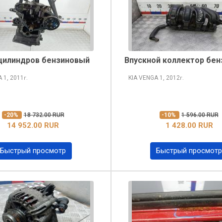
цилиндров бензиновый
Впускной коллектор бе
A
1, 2011
KIA VENGA
1, 2012
г.
г.
-20%
18 732.00 RUR
-10%
1 596.00 RUR
14 952.00 RUR
1 428.00 RUR
Быстрый просмотр
Быстрый просмотр