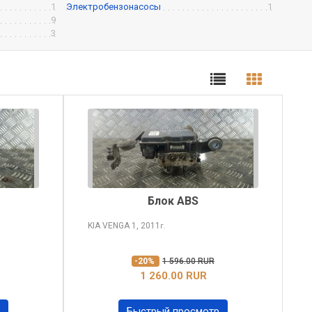
1
Электробензонасосы
1
9
3
Блок ABS
KIA VENGA
1, 2011
г.
-20%
1 596.00 RUR
1 260.00 RUR
Быстрый просмотр