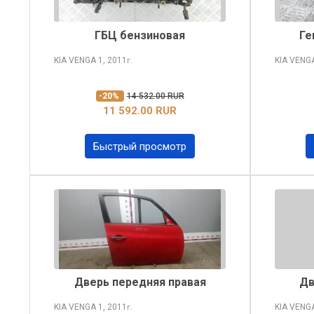
ГБЦ бензиновая
Ге
KIA VENGA
1, 2011
KIA VENG
г.
-20%
14 532.00 RUR
11 592.00 RUR
Быстрый просмотр
Дверь передняя правая
Дв
KIA VENGA
1, 2011
KIA VENG
г.