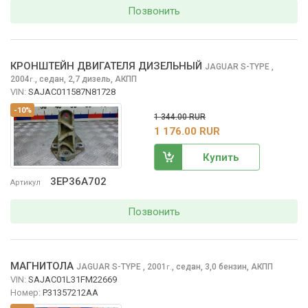
Позвонить
КРОНШТЕЙН ДВИГАТЕЛЯ ДИЗЕЛЬНЫЙ
JAGUAR S-TYPE
,
2004
,
седан, 2,7 дизель, АКПП
г.
VIN:
SAJAC011587N81728
-10%
1 344.00 RUR
1 176.00 RUR
Купить
3EP36A702
Артикул
Позвонить
МАГНИТОЛА
JAGUAR S-TYPE
, 2001
,
седан, 3,0 бензин, АКПП
г.
VIN:
SAJAC01L31FM22669
Номер:
P31357212AA