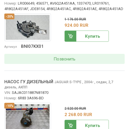
Номер:
LR006649, 456571, AV6Q2A451AA, 1337470, LR019761,
4R8Q2A451AF, JDE8154, 4R8Q2A451AC, 4R8Q2A451AE, 4R8Q2A451AD
-20%
1 176.00 RUR
924.00 RUR
Купить
BNI07KX01
Артикул
Позвонить
НАСОС ГУ ДИЗЕЛЬНЫЙ
JAGUAR S-TYPE
, 2004
,
седан, 2,7
г.
дизель, АКПП
VIN:
SAJAC011887N81870
Номер:
6R83 3A696-BD
-10%
2 520.00 RUR
2 268.00 RUR
Купить