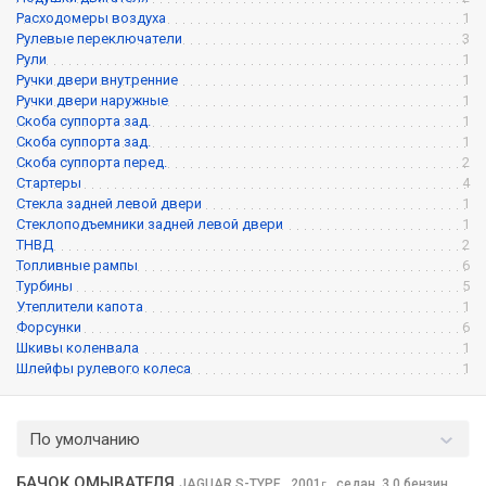
Расходомеры воздуха
1
Рулевые переключатели
3
Рули
1
Ручки двери внутренние
1
Ручки двери наружные
1
Скоба суппорта зад.
1
Скоба суппорта зад.
1
Скоба суппорта перед.
2
Стартеры
4
Стекла задней левой двери
1
Стеклоподъемники задней левой двери
1
ТНВД
2
Топливные рампы
6
Турбины
5
Утеплители капота
1
Форсунки
6
Шкивы коленвала
1
Шлейфы рулевого колеса
1
По умолчанию
БАЧОК ОМЫВАТЕЛЯ
JAGUAR S-TYPE
, 2001
,
седан, 3,0 бензин,
г.