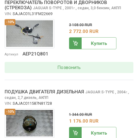
ПЕРЕКЛЮЧАТЕЛЬ ПОВОРОТОВ И ДВОРНИКОВ
(СТРЕКОЗА)
JAGUAR S-TYPE
, 2001
,
седан, 3,0 бензин, АКПП
г.
VIN:
SAJAC01L31FM22669
-10%
3 108.00 RUR
2 772.00 RUR
Купить
AEP21Q801
Артикул
Позвонить
ПОДУШКА ДВИГАТЕЛЯ ДИЗЕЛЬНАЯ
JAGUAR S-TYPE
, 2004
,
г.
седан, 2,7 дизель, АКПП
VIN:
SAJAC011587N81728
-10%
1 344.00 RUR
1 176.00 RUR
Купить