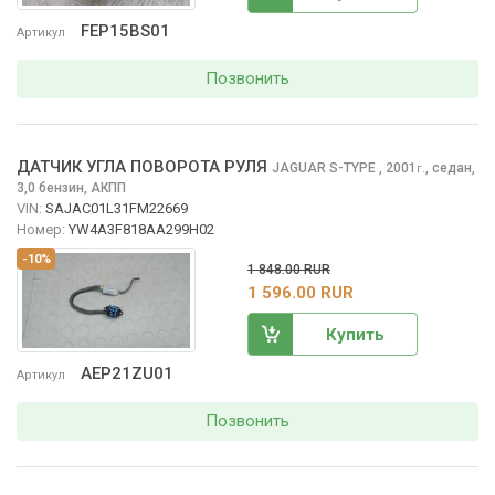
FEP15BS01
Артикул
Позвонить
ДАТЧИК УГЛА ПОВОРОТА РУЛЯ
JAGUAR S-TYPE
, 2001
,
седан,
г.
3,0 бензин, АКПП
VIN:
SAJAC01L31FM22669
Номер:
YW4A3F818AA299H02
-10%
1 848.00 RUR
1 596.00 RUR
Купить
AEP21ZU01
Артикул
Позвонить