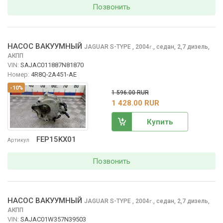
Позвонить
НАСОС ВАКУУМНЫЙ
JAGUAR S-TYPE
, 2004
,
седан, 2,7 дизель,
г.
АКПП
VIN:
SAJAC011887N81870
Номер:
4R8Q-2A451-AE
-10%
1 596.00 RUR
1 428.00 RUR
Купить
FEP15KX01
Артикул
Позвонить
НАСОС ВАКУУМНЫЙ
JAGUAR S-TYPE
, 2004
,
седан, 2,7 дизель,
г.
АКПП
VIN:
SAJAC01W357N39503