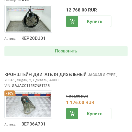
12 768.00 RUR
Купить
KEP20DJ01
Артикул
Позвонить
КРОНШТЕЙН ДВИГАТЕЛЯ ДИЗЕЛЬНЫЙ
JAGUAR S-TYPE
,
2004
,
седан, 2,7 дизель, АКПП
г.
VIN:
SAJAC011587N81728
-10%
1 344.00 RUR
1 176.00 RUR
Купить
3EP36A701
Артикул