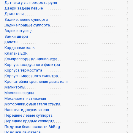
Датчики угла поворота руля
1
Двери задние левые
1
Двигатели
3
Задние левые суппорта
1
Задние правые суппорта
1
Задние ступицы
2
Замки двери
1
Капоты
1
Карданные валы
1
Клапана EGR
4
Компрессоры кондиционера
2
Корпуса воздушного фильтра
1
Корпуса термостата
1
Корпусы масляного фильтра
1
Кронштейны крепления двигателя
2
Магнитолы
1
Масляные щупы
1
Механизмы натяжения
1
Моторчики омывателя стекла
1
Насосы гидроусилителя
2
Передние левые суппорта
1
Передние правые суппорта
1
Подушки безопасности AirBag
1
Подушки двигателя
2