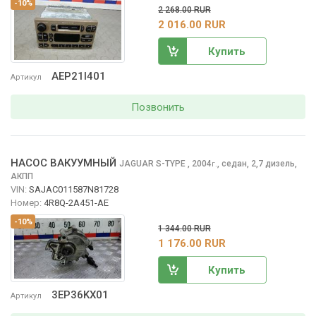
-10%
2 268.00 RUR
2 016.00 RUR
Купить
AEP21I401
Артикул
Позвонить
НАСОС ВАКУУМНЫЙ
JAGUAR S-TYPE
, 2004
,
седан, 2,7 дизель,
г.
АКПП
VIN:
SAJAC011587N81728
Номер:
4R8Q-2A451-AE
-10%
1 344.00 RUR
1 176.00 RUR
Купить
3EP36KX01
Артикул