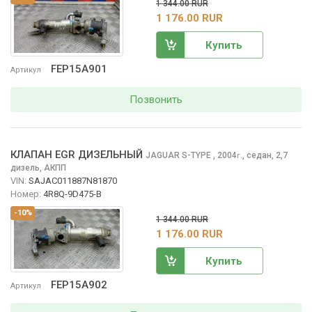
1 344.00 RUR
1 176.00 RUR
Купить
FEP15A901
Артикул
Позвонить
КЛАПАН EGR ДИЗЕЛЬНЫЙ
JAGUAR S-TYPE
, 2004
,
седан, 2,7
г.
дизель, АКПП
VIN:
SAJAC011887N81870
Номер:
4R8Q-9D475-B
-10%
1 344.00 RUR
1 176.00 RUR
Купить
FEP15A902
Артикул