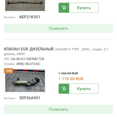
Купить
AEP21K301
Артикул
Позвонить
КЛАПАН EGR ДИЗЕЛЬНЫЙ
JAGUAR S-TYPE
, 2004
,
седан, 2,7
г.
дизель, АКПП
VIN:
SAJAC011587N81728
Номер:
4R8Q-9D475-BC
-10%
1 344.00 RUR
1 176.00 RUR
Купить
3EP36A901
Артикул
Позвонить