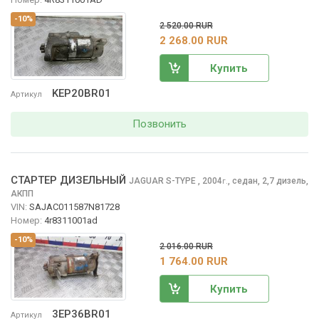
-10%
2 520.00 RUR
2 268.00 RUR
Купить
KEP20BR01
Артикул
Позвонить
СТАРТЕР ДИЗЕЛЬНЫЙ
JAGUAR S-TYPE
, 2004
,
седан, 2,7 дизель,
г.
АКПП
VIN:
SAJAC011587N81728
Номер:
4r8311001ad
-10%
2 016.00 RUR
1 764.00 RUR
Купить
3EP36BR01
Артикул