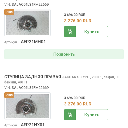
VIN:
SAJAC01L31FM22669
-10%
3 696.00 RUR
3 276.00 RUR
Купить
AEP21MH01
Артикул
Позвонить
СТУПИЦА ЗАДНЯЯ ПРАВАЯ
JAGUAR S-TYPE
, 2001
,
седан, 3,0
г.
бензин, АКПП
VIN:
SAJAC01L31FM22669
-10%
3 696.00 RUR
3 276.00 RUR
Купить
AEP21NX01
Артикул