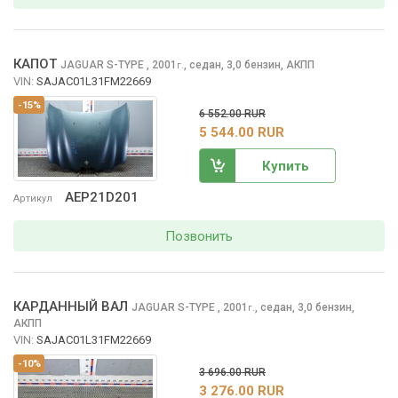
КАПОТ
JAGUAR S-TYPE
, 2001
,
седан, 3,0 бензин, АКПП
г.
VIN:
SAJAC01L31FM22669
-15%
6 552.00 RUR
5 544.00 RUR
Купить
AEP21D201
Артикул
Позвонить
КАРДАННЫЙ ВАЛ
JAGUAR S-TYPE
, 2001
,
седан, 3,0 бензин,
г.
АКПП
VIN:
SAJAC01L31FM22669
-10%
3 696.00 RUR
3 276.00 RUR