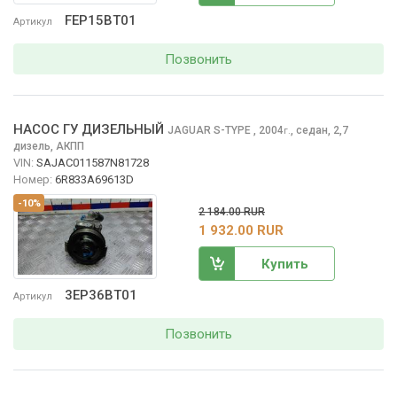
FEP15BT01
Артикул
Позвонить
НАСОС ГУ ДИЗЕЛЬНЫЙ
JAGUAR S-TYPE
, 2004
,
седан, 2,7
г.
дизель, АКПП
VIN:
SAJAC011587N81728
Номер:
6R833A69613D
-10%
2 184.00 RUR
1 932.00 RUR
Купить
3EP36BT01
Артикул
Позвонить