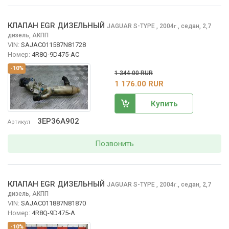
КЛАПАН EGR ДИЗЕЛЬНЫЙ
JAGUAR S-TYPE
, 2004
,
седан, 2,7
г.
дизель, АКПП
VIN:
SAJAC011587N81728
Номер:
4R8Q-9D475-AC
-10%
1 344.00 RUR
1 176.00 RUR
Купить
3EP36A902
Артикул
Позвонить
КЛАПАН EGR ДИЗЕЛЬНЫЙ
JAGUAR S-TYPE
, 2004
,
седан, 2,7
г.
дизель, АКПП
VIN:
SAJAC011887N81870
Номер:
4R8Q-9D475-A
-10%