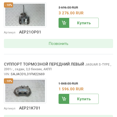
-10%
3 696.00 RUR
3 276.00 RUR
Купить
AEP21OP01
Артикул
Позвонить
СУППОРТ ТОРМОЗНОЙ ПЕРЕДНИЙ ЛЕВЫЙ
JAGUAR S-TYPE
,
2001
,
седан, 3,0 бензин, АКПП
г.
VIN:
SAJAC01L31FM22669
-10%
1 848.00 RUR
1 596.00 RUR
Купить
AEP21K701
Артикул