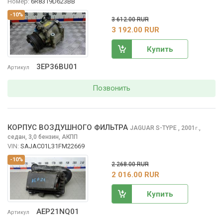
Номер:
6R8319D623BB
-10%
3 612.00 RUR
3 192.00 RUR
Купить
3EP36BU01
Артикул
Позвонить
КОРПУС ВОЗДУШНОГО ФИЛЬТРА
JAGUAR S-TYPE
, 2001
,
г.
седан, 3,0 бензин, АКПП
VIN:
SAJAC01L31FM22669
-10%
2 268.00 RUR
2 016.00 RUR
Купить
AEP21NQ01
Артикул