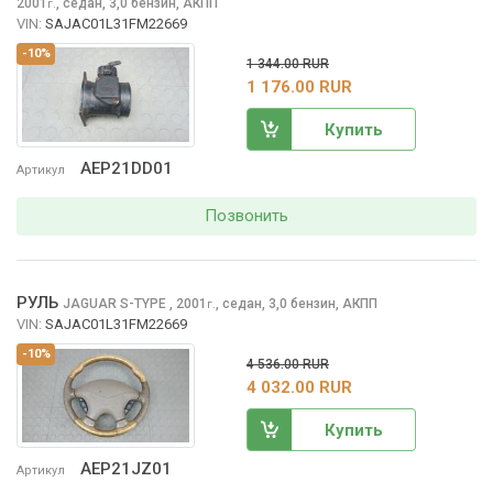
2001
,
седан, 3,0 бензин, АКПП
г.
VIN:
SAJAC01L31FM22669
-10%
1 344.00 RUR
1 176.00 RUR
Купить
AEP21DD01
Артикул
Позвонить
РУЛЬ
JAGUAR S-TYPE
, 2001
,
седан, 3,0 бензин, АКПП
г.
VIN:
SAJAC01L31FM22669
-10%
4 536.00 RUR
4 032.00 RUR
Купить
AEP21JZ01
Артикул