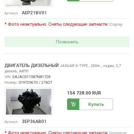
AEP21BV01
Артикул
* Фото неактуально. Сняты следующие запчасти:
Стартер
Позвонить
ДВИГАТЕЛЬ ДИЗЕЛЬНЫЙ
JAGUAR S-TYPE
, 2004
,
седан, 2,7
г.
дизель, АКПП
VIN:
SAJAC011587N81728
Номер:
01972967G / 276DT
154 728.00 RUR
Купить
3EP36AB01
Артикул
* Фото неактуально. Сняты следующие запчасти:
Генератор
,