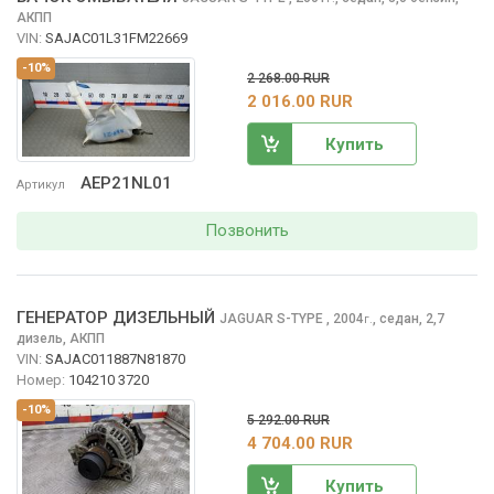
АКПП
VIN:
SAJAC01L31FM22669
-10%
2 268.00 RUR
2 016.00 RUR
Купить
AEP21NL01
Артикул
Позвонить
ГЕНЕРАТОР ДИЗЕЛЬНЫЙ
JAGUAR S-TYPE
, 2004
,
седан, 2,7
г.
дизель, АКПП
VIN:
SAJAC011887N81870
Номер:
104210 3720
-10%
5 292.00 RUR
4 704.00 RUR
Купить