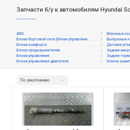
Запчасти б/у к автомобилям Hyundai So
ABS
2
Впускные к
Блоки бортовой сети (блоки управлени...
2
Выпускные 
Блоки комфорта
2
Датчики угл
Блоки предохранителей
1
Задние амо
Блоки управления
1
Задние торм
Блоки управления двигателя
1
Ключи зажиг
По умолчанию