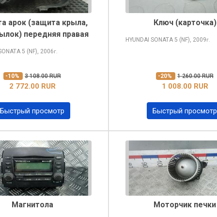
а арок (защита крыла,
Ключ (карточка)
ылок) передняя правая
HYUNDAI SONATA
5 (NF), 2009
г.
 SONATA
5 (NF), 2006
г.
-10%
3 108.00 RUR
-20%
1 260.00 RUR
2 772.00 RUR
1 008.00 RUR
Быстрый просмотр
Быстрый просмотр
Магнитола
Моторчик печки