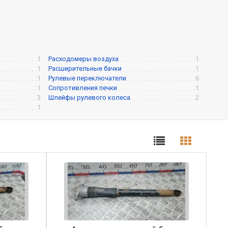
1
Расходомеры воздуха
1
1
Расширительные бачки
1
1
Рулевые переключатели
6
1
Сопротивления печки
1
3
Шлейфы рулевого колеса
2
1