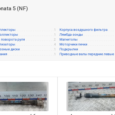
nata 5 (NF)
оллекторы
1
Корпуса воздушного фильтра
коллекторы
1
Лямбда-зонды
а поворота руля
2
Магнитолы
ртизаторы
4
Моторчики печки
озные диски
1
Подкрылки
ания
1
Приводные валы передние левые