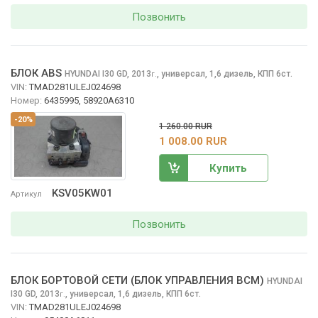
Позвонить
БЛОК ABS
HYUNDAI I30
GD, 2013
,
универсал, 1,6 дизель, КПП 6ст.
г.
VIN:
TMAD281ULEJ024698
Номер:
6435995, 58920A6310
-20%
1 260.00 RUR
1 008.00 RUR
Купить
KSV05KW01
Артикул
Позвонить
БЛОК БОРТОВОЙ СЕТИ (БЛОК УПРАВЛЕНИЯ BCM)
HYUNDAI
I30
GD, 2013
,
универсал, 1,6 дизель, КПП 6ст.
г.
VIN:
TMAD281ULEJ024698