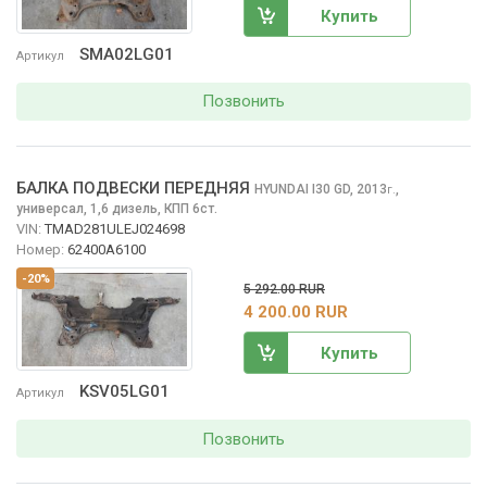
Купить
SMA02LG01
Артикул
Позвонить
БАЛКА ПОДВЕСКИ ПЕРЕДНЯЯ
HYUNDAI I30
GD, 2013
,
г.
универсал, 1,6 дизель, КПП 6ст.
VIN:
TMAD281ULEJ024698
Номер:
62400A6100
-20%
5 292.00 RUR
4 200.00 RUR
Купить
KSV05LG01
Артикул
Позвонить