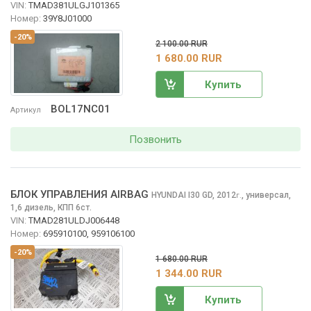
VIN:
TMAD381ULGJ101365
Номер:
39Y8J01000
-20%
2 100.00 RUR
1 680.00 RUR
Купить
BOL17NC01
Артикул
Позвонить
БЛОК УПРАВЛЕНИЯ AIRBAG
HYUNDAI I30
GD, 2012
,
универсал,
г.
1,6 дизель, КПП 6ст.
VIN:
TMAD281ULDJ006448
Номер:
695910100, 959106100
-20%
1 680.00 RUR
1 344.00 RUR
Купить