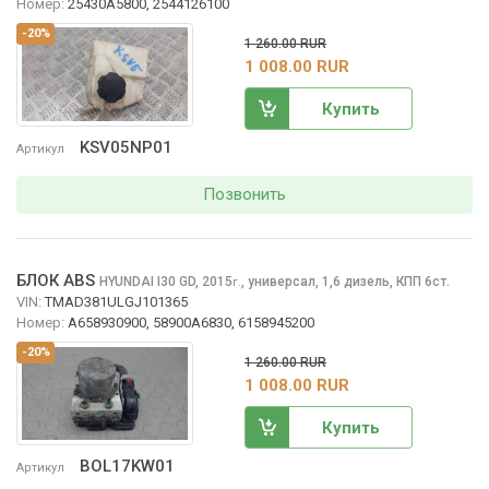
Номер:
25430A5800, 2544126100
-20%
1 260.00 RUR
1 008.00 RUR
Купить
KSV05NP01
Артикул
Позвонить
БЛОК ABS
HYUNDAI I30
GD, 2015
,
универсал, 1,6 дизель, КПП 6ст.
г.
VIN:
TMAD381ULGJ101365
Номер:
A658930900, 58900A6830, 6158945200
-20%
1 260.00 RUR
1 008.00 RUR
Купить
BOL17KW01
Артикул