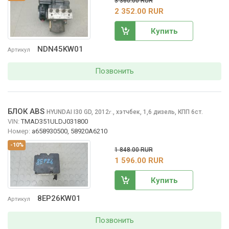
3 360.00 RUR
2 352.00 RUR
Купить
NDN45KW01
Артикул
Позвонить
БЛОК ABS
HYUNDAI I30
GD, 2012
,
хэтчбек, 1,6 дизель, КПП 6ст.
г.
VIN:
TMAD351ULDJ031800
Номер:
a658930500, 58920A6210
-10%
1 848.00 RUR
1 596.00 RUR
Купить
8EP26KW01
Артикул
Позвонить