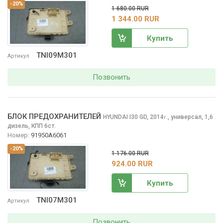
-20%
1 680.00 RUR
1 344.00 RUR
Купить
TNI09M301
Артикул
Позвонить
БЛОК ПРЕДОХРАНИТЕЛЕЙ
HYUNDAI I30
GD, 2014
,
универсал, 1,6
г.
дизель, КПП 6ст.
Номер:
91950A6061
-20%
1 176.00 RUR
924.00 RUR
Купить
TNI07M301
Артикул
Позвонить