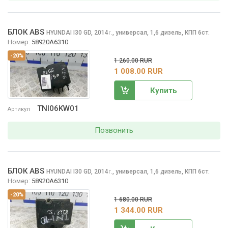
БЛОК ABS
HYUNDAI I30
GD, 2014
,
универсал, 1,6 дизель, КПП 6ст.
г.
Номер:
58920A6310
-20%
1 260.00 RUR
1 008.00 RUR
Купить
TNI06KW01
Артикул
Позвонить
БЛОК ABS
HYUNDAI I30
GD, 2014
,
универсал, 1,6 дизель, КПП 6ст.
г.
Номер:
58920A6310
-20%
1 680.00 RUR
1 344.00 RUR