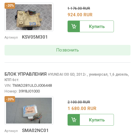
-20%
1 176.00 RUR
924.00 RUR
Купить
KSV05M301
Артикул
Позвонить
БЛОК УПРАВЛЕНИЯ
HYUNDAI I30
GD, 2012
,
универсал, 1,6 дизель,
г.
КПП 6ст.
VIN:
TMAD281ULDJ006448
Номер:
39Y8J01000
-20%
2 100.00 RUR
1 680.00 RUR
Купить
SMA02NC01
Артикул