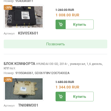
Номер:
95400A6811
-20%
1 260.00 RUR
1 008.00 RUR
Купить
KSV05X601
Артикул
Позвонить
БЛОК КОМФОРТА
HYUNDAI I30
GD, 2014
,
универсал, 1,6 дизель,
г.
КПП 6ст.
Номер:
91950A6061, GD061F8N1200704302A
-20%
1 680.00 RUR
1 344.00 RUR
Купить
TNI08M301
Артикул