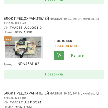
БЛОК ПРЕДОХРАНИТЕЛЕЙ
HYUNDAI I30
GD, 2012
,
хэтчбек, 1,6
г.
дизель, КПП 6ст.
VIN:
TMAD351ULDJ062110
Номер:
91950A6081
-20%
1 680.00 RUR
1 344.00 RUR
Купить
NDN45M102
Артикул
Позвонить
БЛОК ПРЕДОХРАНИТЕЛЕЙ
HYUNDAI I30
GD, 2013
,
хэтчбек, 1,6
г.
дизель, КПП 6ст.
VIN:
TMAD251ULEJ160224
Номер:
91950A6061