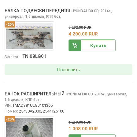
БАЛКА ПОДВЕСКИ ПЕРЕДНЯЯ
HYUNDAI I30
GD, 2014
,
г.
универсал, 1,6 дизель, КПП 6ст.
-20%
5 292.00 RUR
4 200.00 RUR
Купить
TNI08LG01
Артикул
Позвонить
БАЧОК РАСШИРИТЕЛЬНЫЙ
HYUNDAI I30
GD, 2015
,
универсал,
г.
1,6 дизель, КПП 6ст.
VIN:
TMAD381ULGJ101365
Номер:
25430A2000, 2544126100
-20%
1 260.00 RUR
1 008.00 RUR