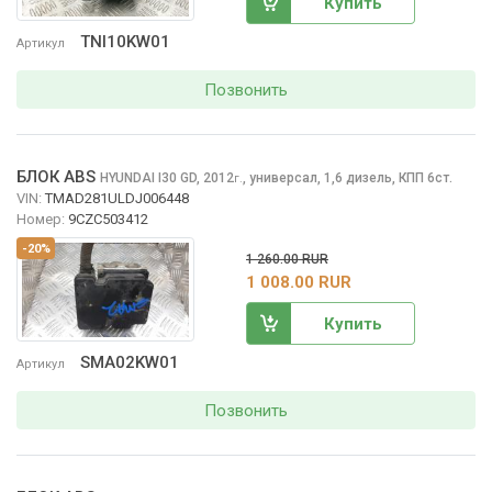
Купить
TNI10KW01
Артикул
Позвонить
БЛОК ABS
HYUNDAI I30
GD, 2012
,
универсал, 1,6 дизель, КПП 6ст.
г.
VIN:
TMAD281ULDJ006448
Номер:
9CZC503412
-20%
1 260.00 RUR
1 008.00 RUR
Купить
SMA02KW01
Артикул
Позвонить