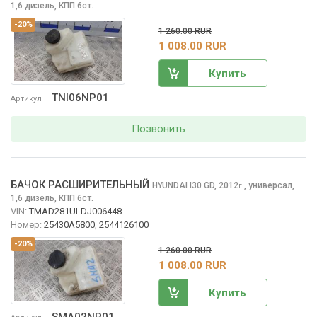
1,6 дизель, КПП 6ст.
-20%
1 260.00 RUR
1 008.00 RUR
Купить
TNI06NP01
Артикул
Позвонить
БАЧОК РАСШИРИТЕЛЬНЫЙ
HYUNDAI I30
GD, 2012
,
универсал,
г.
1,6 дизель, КПП 6ст.
VIN:
TMAD281ULDJ006448
Номер:
25430A5800, 2544126100
-20%
1 260.00 RUR
1 008.00 RUR
Купить