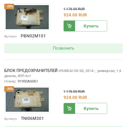
-20%
1 176.00 RUR
924.00 RUR
Купить
PBN02M101
Артикул
Позвонить
БЛОК ПРЕДОХРАНИТЕЛЕЙ
HYUNDAI I30
GD, 2014
,
универсал, 1,6
г.
дизель, КПП 6ст.
Номер:
91950A6061
-20%
1 176.00 RUR
924.00 RUR
Купить
TNI06M301
Артикул