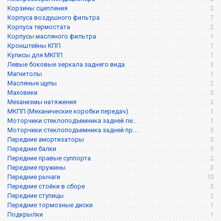
Корзины сцепления
3
Корпуса воздушного фильтра
7
Корпуса термостата
2
Корпусы масляного фильтра
1
Кронштейны КПП
1
Кулисы для МКПП
1
Левые боковые зеркала заднего вида
3
Магнитолы
1
Масляные щупы
2
Маховики
3
Механизмы натяжения
2
МКПП (Механические коробки передач)
1
Моторчики стеклоподъемника задней ле...
1
Моторчики стеклоподъемника задней пр...
5
Передние амортизаторы
3
Передние балки
5
Передние правые суппорта
2
Передние пружины
3
Передние рычаги
10
Передние стойки в сборе
3
Передние ступицы
2
Передние тормозные диски
1
Подкрылки
1