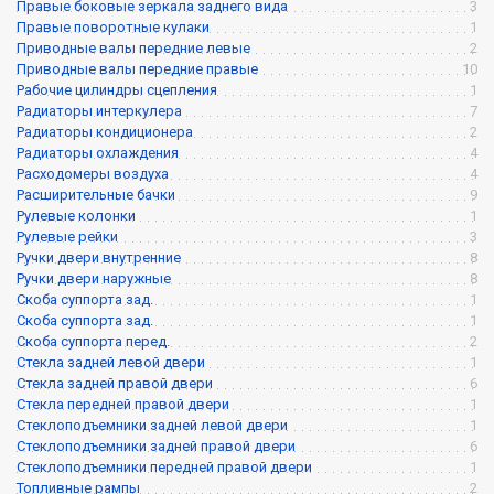
Правые боковые зеркала заднего вида
3
Правые поворотные кулаки
1
Приводные валы передние левые
2
Приводные валы передние правые
10
Рабочие цилиндры сцепления
1
Радиаторы интеркулера
7
Радиаторы кондиционера
2
Радиаторы охлаждения
4
Расходомеры воздуха
4
Расширительные бачки
9
Рулевые колонки
1
Рулевые рейки
3
Ручки двери внутренние
8
Ручки двери наружные
8
Скоба суппорта зад.
1
Скоба суппорта зад.
1
Скоба суппорта перед.
2
Стекла задней левой двери
1
Стекла задней правой двери
6
Стекла передней правой двери
1
Стеклоподъемники задней левой двери
1
Стеклоподъемники задней правой двери
6
Стеклоподъемники передней правой двери
1
Топливные рампы
2