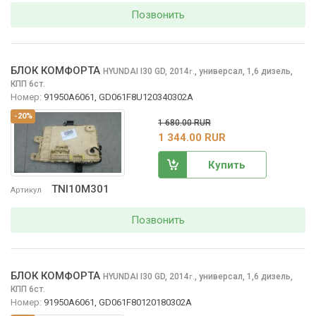
Позвонить
БЛОК КОМФОРТА
HYUNDAI I30
GD, 2014
,
универсал, 1,6 дизель,
г.
КПП 6ст.
Номер:
91950A6061, GD061F8U120340302A
-20%
1 680.00 RUR
1 344.00 RUR
Купить
TNI10M301
Артикул
Позвонить
БЛОК КОМФОРТА
HYUNDAI I30
GD, 2014
,
универсал, 1,6 дизель,
г.
КПП 6ст.
Номер:
91950A6061, GD061F80120180302A