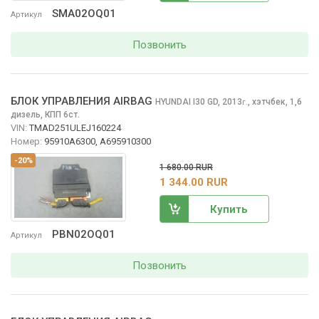
SMA02OQ01
Артикул
Позвонить
БЛОК УПРАВЛЕНИЯ AIRBAG
HYUNDAI I30
GD, 2013
,
хэтчбек, 1,6
г.
дизель, КПП 6ст.
VIN:
TMAD251ULEJ160224
Номер:
95910A6300, A695910300
-20%
1 680.00 RUR
1 344.00 RUR
Купить
PBN02OQ01
Артикул
Позвонить