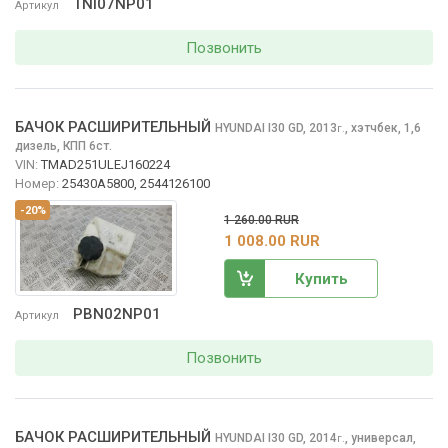
TNI07NP01
Артикул
Позвонить
БАЧОК РАСШИРИТЕЛЬНЫЙ
HYUNDAI I30
GD, 2013
,
хэтчбек, 1,6
г.
дизель, КПП 6ст.
VIN:
TMAD251ULEJ160224
Номер:
25430A5800, 2544126100
-20%
1 260.00 RUR
1 008.00 RUR
Купить
PBN02NP01
Артикул
Позвонить
БАЧОК РАСШИРИТЕЛЬНЫЙ
HYUNDAI I30
GD, 2014
,
универсал,
г.