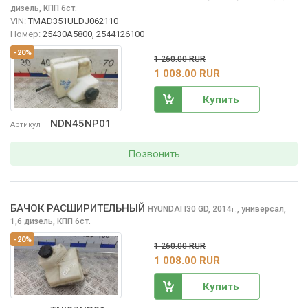
дизель, КПП 6ст.
VIN:
TMAD351ULDJ062110
Номер:
25430A5800, 2544126100
-20%
1 260.00 RUR
1 008.00 RUR
Купить
NDN45NP01
Артикул
Позвонить
БАЧОК РАСШИРИТЕЛЬНЫЙ
HYUNDAI I30
GD, 2014
,
универсал,
г.
1,6 дизель, КПП 6ст.
-20%
1 260.00 RUR
1 008.00 RUR
Купить