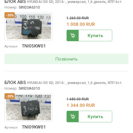
БЛОК ABS
HYUNDAI I30
GD, 2014
,
универсал, 1,6 дизель, КПП 6ст.
г.
Номер:
58920A6310
-20%
1 260.00 RUR
1 008.00 RUR
Купить
TNI05KW01
Артикул
Позвонить
БЛОК ABS
HYUNDAI I30
GD, 2014
,
универсал, 1,6 дизель, КПП 6ст.
г.
Номер:
58920A6310
-20%
1 680.00 RUR
1 344.00 RUR
Купить
TNI09KW01
Артикул