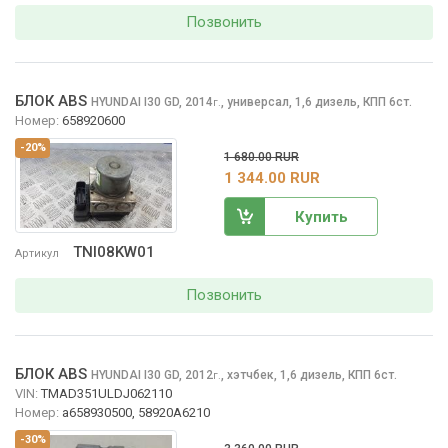
Позвонить
БЛОК ABS
HYUNDAI I30
GD, 2014
,
универсал, 1,6 дизель, КПП 6ст.
г.
Номер:
658920600
-20%
1 680.00 RUR
1 344.00 RUR
Купить
TNI08KW01
Артикул
Позвонить
БЛОК ABS
HYUNDAI I30
GD, 2012
,
хэтчбек, 1,6 дизель, КПП 6ст.
г.
VIN:
TMAD351ULDJ062110
Номер:
a658930500, 58920A6210
-30%