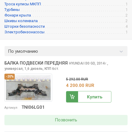
Троса кулисы МКПП
1
Турбины
1
Фонари крыла
2
Шкивы коленвала
2
Шторки безопасности
4
Электробензонасосы
1
По умолчанию
БАЛКА ПОДВЕСКИ ПЕРЕДНЯЯ
HYUNDAI I30
GD, 2014
,
г.
универсал, 1,6 дизель, КПП 6ст.
-20%
5 292.00 RUR
4 200.00 RUR
Купить
TNI06LG01
Артикул
Позвонить