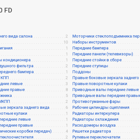
0 FD
него вида салона
2
Моторчики стеклоподъемника перед
10
Наборы инструментов
игания
1
Передние бампера
1
Передние панели (телевизоры)
ы кондиционера
1
Передние стойки в сборе
душного фильтра
2
Передние ступицы
ереднего бампера
1
Поддоны
 КПП
2
Правые боковые зеркала заднего
дние левые
3
Правые поворотные кулаки
дние правые
8
Приводные валы передние левые
ажника
5
Приводные валы передние правы
 МКПП
2
Противотуманные фары
ые зеркала заднего вида
6
Рабочие цилиндры сцепления
ротные кулаки
1
Радиаторы интеркулера
передние левые
1
Радиаторы охлаждения
передние правые
1
Расходомеры воздуха
ические коробки передач)
4
Решетки радиатора
теклоочистителя
2
Рулевые переключатели