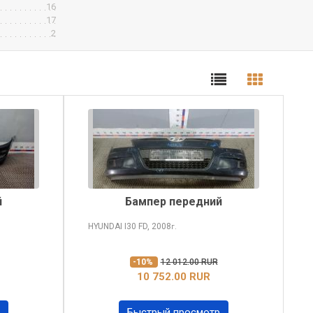
16
17
2
й
Бампер передний
HYUNDAI I30
FD, 2008
г.
-10%
12 012.00 RUR
10 752.00 RUR
Быстрый просмотр