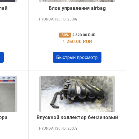
лей
Блок управления airbag
HYUNDAI I30
FD, 2008
г.
-50%
2 520.00 RUR
1 260.00 RUR
Быстрый просмотр
ора
Впускной коллектор бензиновый
HYUNDAI I30
FD, 2007
г.