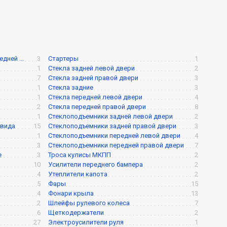
ней ...
3
Стартеры
1
1
Стекла задней левой двери
2
7
Стекла задней правой двери
3
1
Стекла задние
3
1
Стекла передней левой двери
4
2
Стекла передней правой двери
8
1
Стеклоподъемники задней левой двери
2
 вида
15
Стеклоподъемники задней правой двери
3
1
Стеклоподъемники передней левой двери
4
3
Стеклоподъемники передней правой двери
7
е
3
Троса кулисы МКПП
2
10
Усилители переднего бампера
2
4
Утеплители капота
2
5
Фары
15
4
Фонари крыла
13
2
Шлейфы рулевого колеса
7
6
Щеткодержатели
2
27
Электроусилители руля
1