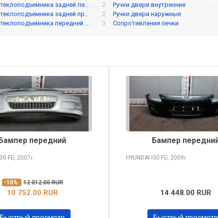
теклоподъемника задней ле...
2
Ручки двери внутренние
теклоподъемника задней пр...
2
Ручки двери наружные
теклоподъемника передней ...
3
Сопротивления печки
Бампер передний
Бампер передни
I30
FD, 2007
HYUNDAI I30
FD, 2009
г.
г.
-10%
12 012.00 RUR
10 752.00 RUR
14 448.00 RUR
Быстрый просмотр
Быстрый просмотр