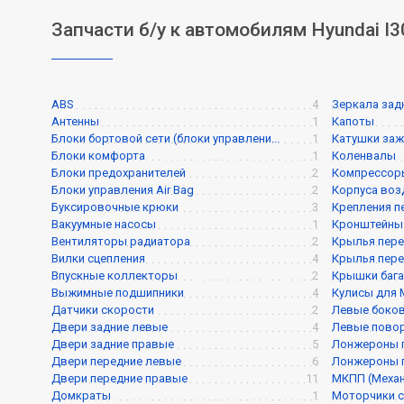
Запчасти б/у к автомобилям Hyundai I3
ABS
4
Зеркала зад
Антенны
1
Капоты
Блоки бортовой сети (блоки управлени...
1
Катушки заж
Блоки комфорта
1
Коленвалы
Блоки предохранителей
2
Компрессор
Блоки управления Air Bag
2
Корпуса воз
Буксировочные крюки
3
Крепления п
Вакуумные насосы
1
Кронштейны
Вентиляторы радиатора
2
Крылья пере
Вилки сцепления
4
Крылья пере
Впускные коллекторы
2
Крышки баг
Выжимные подшипники
4
Кулисы для
Датчики скорости
2
Левые боков
Двери задние левые
4
Левые пово
Двери задние правые
5
Лонжероны 
Двери передние левые
6
Лонжероны 
Двери передние правые
11
МКПП (Механ
Домкраты
1
Моторчики с