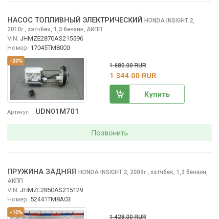
НАСОС ТОПЛИВНЫЙ ЭЛЕКТРИЧЕСКИЙ
HONDA INSIGHT
2,
2010
,
хэтчбек, 1,3 бензин, АКПП
г.
VIN:
JHMZE2870AS215596
Номер:
17045TM8000
-20%
1 680.00 RUR
1 344.00 RUR
Купить
UDN01M701
Артикул
Позвонить
ПРУЖИНА ЗАДНЯЯ
HONDA INSIGHT
2, 2009
,
хэтчбек, 1,3 бензин,
г.
АКПП
VIN:
JHMZE2850AS215129
Номер:
52441TM8A03
-10%
1 428.00 RUR