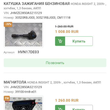
КАТУШКА ЗАЖИГАНИЯ БЕНЗИНОВАЯ
HONDA INSIGHT
2, 2009
,
г.
хэтчбек, 1,3 бензин, АКПП
VIN:
JHMZE2850AS215129
Номер:
30520RBJ003, 30521RBJ003, CM11118
-20%
1 260.00 RUR
1 008.00 RUR
Купить
HVN17DE03
Артикул
Позвонить
МАГНИТОЛА
HONDA INSIGHT
2, 2009
,
хэтчбек, 1,3 бензин, АКПП
г.
VIN:
JHMZE2850AS215129
Номер:
39100-tm8-e01
FIX
1 260.00 RUR
Купить