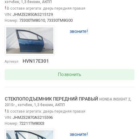
хэтчбек, 1,3 бензин, АКПП
!
В составе агрегата:
дверь передняя правая
VIN:
JHMZE2850AS215129
Номер:
73300TM8G10, 73330TM8G00
звоните!
HVN17E301
Артикул
Позвонить
СТЕКЛОПОДЪЕМНИК ПЕРЕДНИЙ ПРАВЫЙ
HONDA INSIGHT
2,
2010
,
хэтчбек, 1,3 бензин, АКПП
г.
!
В составе агрегата:
дверь передняя правая
VIN:
JHMZE2870AS215596
Номер:
72211TM8003
звоните!