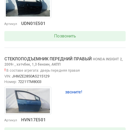
UDN01E501
Артикул
Позвонить
СТЕКЛОПОДЪЕМНИК ПЕРЕДНИЙ ПРАВЫЙ
HONDA INSIGHT
2,
2009
,
хэтчбек, 1,3 бензин, АКПП
г.
!
В составе агрегата:
дверь передняя правая
VIN:
JHMZE2850AS215129
Номер:
72211TM8003
звоните!
HVN17E501
Артикул