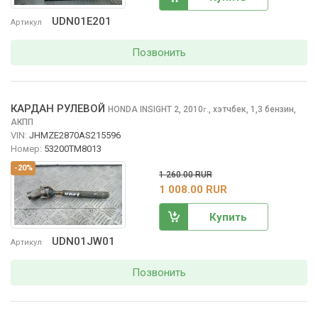
UDN01E201
Артикул
Позвонить
КАРДАН РУЛЕВОЙ
HONDA INSIGHT
2, 2010
,
хэтчбек, 1,3 бензин,
г.
АКПП
VIN:
JHMZE2870AS215596
Номер:
53200TM8013
-20%
1 260.00 RUR
1 008.00 RUR
Купить
UDN01JW01
Артикул
Позвонить