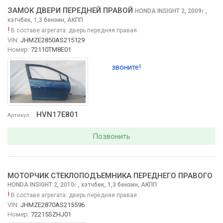
ЗАМОК ДВЕРИ ПЕРЕДНЕЙ ПРАВОЙ
HONDA INSIGHT
2, 2009
,
г.
хэтчбек, 1,3 бензин, АКПП
!
В составе агрегата:
дверь передняя правая
VIN:
JHMZE2850AS215129
Номер:
72110TM8E01
звоните!
HVN17E801
Артикул
Позвонить
МОТОРЧИК СТЕКЛОПОДЪЕМНИКА ПЕРЕДНЕГО ПРАВОГО
HONDA INSIGHT
2, 2010
,
хэтчбек, 1,3 бензин, АКПП
г.
!
В составе агрегата:
дверь передняя правая
VIN:
JHMZE2870AS215596
Номер:
72215SZHJ01