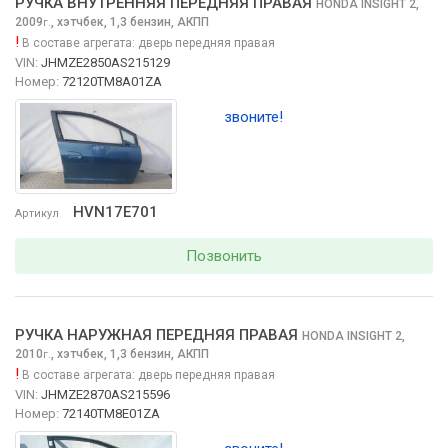
РУЧКА ВНУТРЕННЯЯ ПЕРЕДНЯЯ ПРАВАЯ
HONDA INSIGHT
2,
2009
,
хэтчбек, 1,3 бензин, АКПП
г.
!
В составе агрегата:
дверь передняя правая
VIN:
JHMZE2850AS215129
Номер:
72120TM8A01ZA
звоните!
HVN17E701
Артикул
Позвонить
РУЧКА НАРУЖНАЯ ПЕРЕДНЯЯ ПРАВАЯ
HONDA INSIGHT
2,
2010
,
хэтчбек, 1,3 бензин, АКПП
г.
!
В составе агрегата:
дверь передняя правая
VIN:
JHMZE2870AS215596
Номер:
72140TM8E01ZA