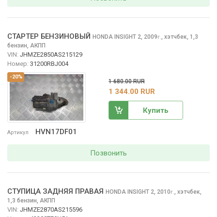
СТАРТЕР БЕНЗИНОВЫЙ
HONDA INSIGHT
2, 2009
,
хэтчбек, 1,3
г.
бензин, АКПП
VIN:
JHMZE2850AS215129
Номер:
31200RBJ004
-20%
1 680.00 RUR
1 344.00 RUR
Купить
HVN17DF01
Артикул
Позвонить
СТУПИЦА ЗАДНЯЯ ПРАВАЯ
HONDA INSIGHT
2, 2010
,
хэтчбек,
г.
1,3 бензин, АКПП
VIN:
JHMZE2870AS215596