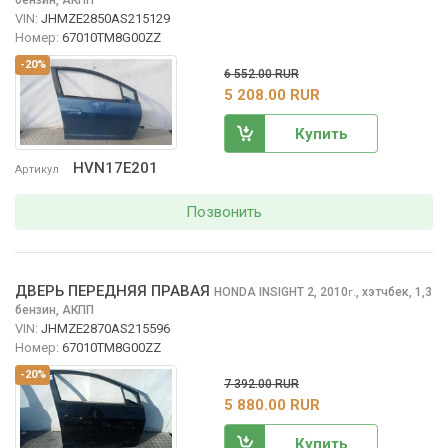
бензин, АКПП
VIN:
JHMZE2850AS215129
Номер:
67010TM8G00ZZ
-20%
6 552.00 RUR
5 208.00 RUR
Купить
HVN17E201
Артикул
Позвонить
ДВЕРЬ ПЕРЕДНЯЯ ПРАВАЯ
HONDA INSIGHT
2, 2010
,
хэтчбек, 1,3
г.
бензин, АКПП
VIN:
JHMZE2870AS215596
Номер:
67010TM8G00ZZ
-20%
7 392.00 RUR
5 880.00 RUR
Купить