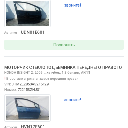
звоните!
UDN01E601
Артикул
Позвонить
МОТОРЧИК СТЕКЛОПОДЪЕМНИКА ПЕРЕДНЕГО ПРАВОГО
HONDA INSIGHT
2, 2009
,
хэтчбек, 1,3 бензин, АКПП
г.
!
В составе агрегата:
дверь передняя правая
VIN:
JHMZE2850AS215129
Номер:
72215SZHJ01
звоните!
HVN17E601
Артикул