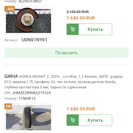
Номер:
42200TF0N51
-20%
2 100.00 RUR
1 680.00 RUR
Купить
UDN01NY01
Артикул
Позвонить
ШИНА
HONDA INSIGHT
2, 2009
,
хэтчбек, 1,3 бензин, АКПП
, радиус
г.
R15, ширина 175, профиль 65, тип летняя, производитель Kenda,
глубина протектора 5 мм, парность одиночная
VIN:
JHMZE2850AS215129
Номер:
17565R15
FIX
1 680.00 RUR
Купить