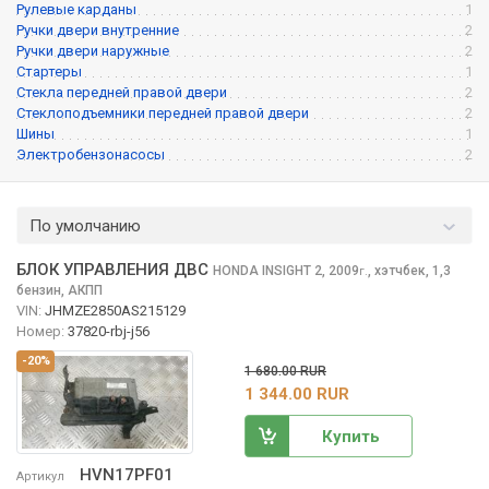
Рулевые карданы
1
Ручки двери внутренние
2
Ручки двери наружные
2
Стартеры
1
Стекла передней правой двери
2
Стеклоподъемники передней правой двери
2
Шины
1
Электробензонасосы
2
По умолчанию
БЛОК УПРАВЛЕНИЯ ДВС
HONDA INSIGHT
2, 2009
,
хэтчбек, 1,3
г.
бензин, АКПП
VIN:
JHMZE2850AS215129
Номер:
37820-rbj-j56
-20%
1 680.00 RUR
1 344.00 RUR
Купить
HVN17PF01
Артикул