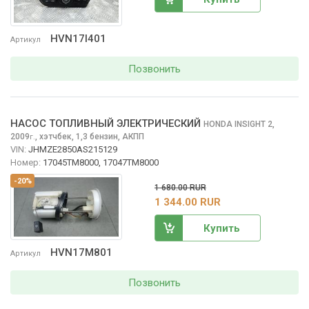
HVN17I401
Артикул
Позвонить
НАСОС ТОПЛИВНЫЙ ЭЛЕКТРИЧЕСКИЙ
HONDA INSIGHT
2,
2009
,
хэтчбек, 1,3 бензин, АКПП
г.
VIN:
JHMZE2850AS215129
Номер:
17045TM8000, 17047TM8000
-20%
1 680.00 RUR
1 344.00 RUR
Купить
HVN17M801
Артикул
Позвонить