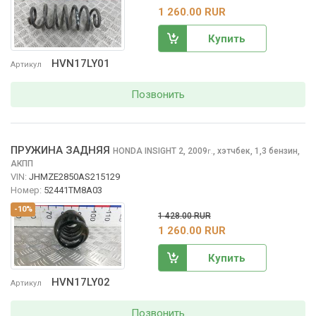
1 260.00 RUR
Купить
HVN17LY01
Артикул
Позвонить
ПРУЖИНА ЗАДНЯЯ
HONDA INSIGHT
2, 2009
,
хэтчбек, 1,3 бензин,
г.
АКПП
VIN:
JHMZE2850AS215129
Номер:
52441TM8A03
-10%
1 428.00 RUR
1 260.00 RUR
Купить
HVN17LY02
Артикул
Позвонить