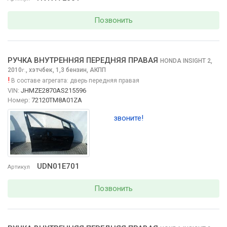
Позвонить
РУЧКА ВНУТРЕННЯЯ ПЕРЕДНЯЯ ПРАВАЯ
HONDA INSIGHT
2,
2010
,
хэтчбек, 1,3 бензин, АКПП
г.
!
В составе агрегата:
дверь передняя правая
VIN:
JHMZE2870AS215596
Номер:
72120TM8A01ZA
звоните!
UDN01E701
Артикул
Позвонить