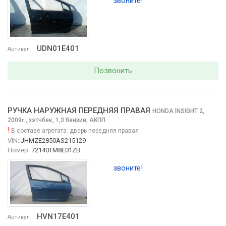
звоните!
UDN01E401
Артикул
Позвонить
РУЧКА НАРУЖНАЯ ПЕРЕДНЯЯ ПРАВАЯ
HONDA INSIGHT
2,
2009
,
хэтчбек, 1,3 бензин, АКПП
г.
!
В составе агрегата:
дверь передняя правая
VIN:
JHMZE2850AS215129
Номер:
72140TM8E01ZB
звоните!
HVN17E401
Артикул