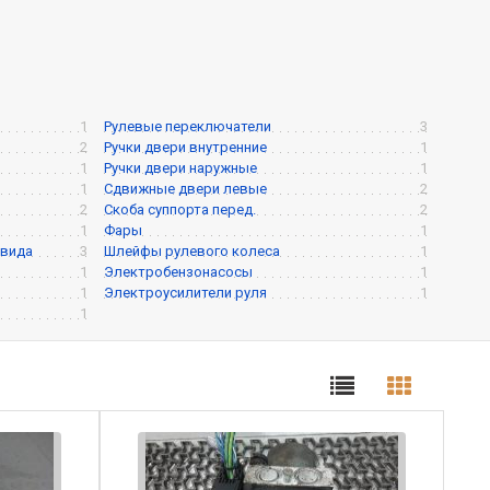
1
Рулевые переключатели
3
2
Ручки двери внутренние
1
1
Ручки двери наружные
1
1
Сдвижные двери левые
2
2
Скоба суппорта перед.
2
1
Фары
1
 вида
3
Шлейфы рулевого колеса
1
1
Электробензонасосы
1
1
Электроусилители руля
1
1