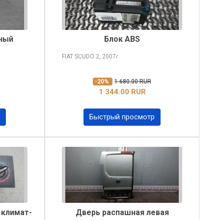
ный
Блок ABS
FIAT SCUDO
2, 2007
г.
-20%
1 680.00 RUR
1 344.00 RUR
Быстрый просмотр
 климат-
Дверь распашная левая