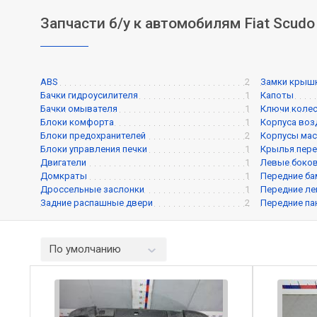
Запчасти б/у к автомобилям Fiat Scudo
ABS
2
Замки крышк
Бачки гидроусилителя
1
Капоты
Бачки омывателя
1
Ключи коле
Блоки комфорта
1
Корпуса воз
Блоки предохранителей
2
Корпусы мас
Блоки управления печки
1
Крылья пере
Двигатели
1
Левые боков
Домкраты
1
Передние ба
Дроссельные заслонки
1
Передние ле
Задние распашные двери
2
Передние па
По умолчанию