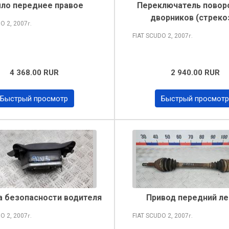
ло переднее правое
Переключатель повор
дворников (стреко
DO
2, 2007
г.
FIAT SCUDO
2, 2007
г.
4 368.00 RUR
2 940.00 RUR
Быстрый просмотр
Быстрый просмотр
 безопасности водителя
Привод передний л
DO
2, 2007
FIAT SCUDO
2, 2007
г.
г.