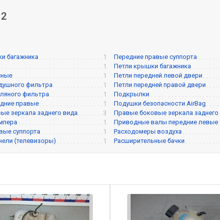
 2
и багажника
1
Передние правые суппорта
1
Петли крышки багажника
сные
1
Петли передней левой двери
душного фильтра
1
Петли передней правой двери
ляного фильтра
1
Подкрылки
дние правые
1
Подушки безопасности AirBag
ые зеркала заднего вида
3
Правые боковые зеркала заднего
мпера
1
Приводные валы передние левые
вые суппорта
1
Расходомеры воздуха
нели (телевизоры)
1
Расширительные бачки