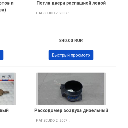
отов и
Петля двери распашной левой
за)
FIAT SCUDO
2, 2007
г.
840.00 RUR
Быстрый просмотр
евый
Расходомер воздуха дизельный
FIAT SCUDO
2, 2007
г.